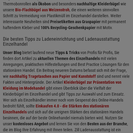
Thermobonrollen
als Ökobon
und besonders
nachhaltige Kleiderbügel
wie
unsere
Bio-Flachbügel aus Weizenstroh
, die einen weiteren sinnvollen
Schritt zu Vermeidung von Plastikmüll im Einzehandel darstellen. Weiter
interessante Neuheiten sind
Preisetiketten aus Graspapier
mit permanent
haftendem Kleber und
100% Recycling-Geschenkpapier
mit Motiv.
Die besten Tipps zu Ladeneinrichtung und Ladenausstattung
Einzelhandel
Unser Blog
bietet laufend neue
Tipps & Tricks
von Profis für Profis, Sie
finden dort Artikel zu
aktuellen Themen des Einzelhandels
mit vielen
Anregungen, praktischen Hilfestellungen und Best Practice Lösungen für den
stationären Handel. Ein Beitrag neueren Datums befasst sich mit der Frage,
wie
nachhaltig Tragetaschen aus Papier und Kunststoff
sind und nennt viele
Fakten und Hintergründe. Der Artikel
Kleiderbügel zur Präsentation von
Kleidung im Modehandel
gibt einen Überblick über die Vielfalt der
Kleiderbügel im Einzelhandel und gibt Tipps zur Auswahl und zum Einsatz.
Wer sich als Einzelhändler immer noch vom Gespenst des Online-Handels
bedroht fühlt, sollte
Einkaufen 4.0 - die Stärken des stationären
Einzelhandels
und sich auf die ureignen Stärken des stationären Handels
besinnen, die auf der beste Onlinehandel niemals bieten wird. Nutzen Sie
unser
kostenloses Angebot
und lernen Sie von den
Besten aus der Branche
,
die im Blog Ihre Erfahrung mit Ihnen teilen. Zill Ladenausstattung ist ein