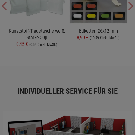
t
Kunststoff-Tragetasche weiß,
Etiketten 26x12 mm
Stärke 50µ
8,90 €
(10,59 € inkl. MwSt.)
0,45 €
(0,54 € inkl. MwSt.)
INDIVIDUELLER SERVICE FÜR SIE