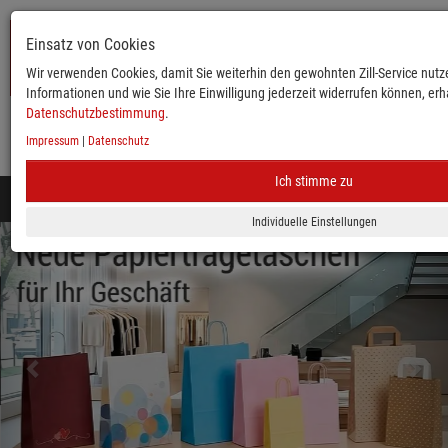
Einsatz von Cookies
Wir verwenden Cookies, damit Sie weiterhin den gewohnten Zill-Service nutze
Informationen und wie Sie Ihre Einwilligung jederzeit widerrufen können, erha
Datenschutzbestimmung
.
Impressum
|
Datenschutz
KATALOG
ANMELDEN
MERKLISTE
WARENKORB
Ich stimme zu
Toggle
navigation
zurück
vor
Mobile