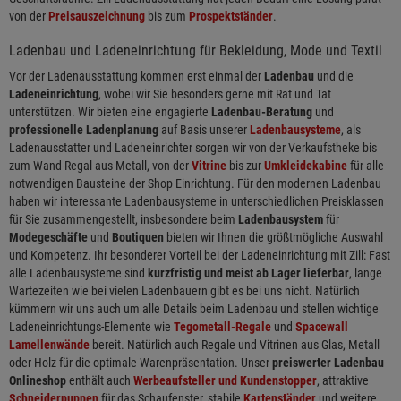
von der
Preisauszeichnung
bis zum
Prospektständer
.
Ladenbau und Ladeneinrichtung für Bekleidung, Mode und Textil
Vor der Ladenausstattung kommen erst einmal der
Ladenbau
und die
Ladeneinrichtung
, wobei wir Sie besonders gerne mit Rat und Tat
unterstützen. Wir bieten eine engagierte
Ladenbau-Beratung
und
professionelle Ladenplanung
auf Basis unserer
Ladenbausysteme
, als
Ladenausstatter und Ladeneinrichter sorgen wir von der Verkaufstheke bis
zum Wand-Regal aus Metall, von der
Vitrine
bis zur
Umkleidekabine
für alle
notwendigen Bausteine der Shop Einrichtung. Für den modernen Ladenbau
haben wir interessante Ladenbausysteme in unterschiedlichen Preisklassen
für Sie zusammengestellt, insbesondere beim
Ladenbausystem
für
Modegeschäfte
und
Boutiquen
bieten wir Ihnen die größtmögliche Auswahl
und Kompetenz. Ihr besonderer Vorteil bei der Ladeneinrichtung mit Zill: Fast
alle Ladenbausysteme sind
kurzfristig und meist ab Lager lieferbar
, lange
Wartezeiten wie bei vielen Ladenbauern gibt es bei uns nicht. Natürlich
kümmern wir uns auch um alle Details beim Ladenbau und stellen wichtige
Ladeneinrichtungs-Elemente wie
Tegometall-Regale
und
Spacewall
Lamellenwände
bereit. Natürlich auch Regale und Vitrinen aus Glas, Metall
oder Holz für die optimale Warenpräsentation. Unser
preiswerter Ladenbau
Onlineshop
enthält auch
Werbeaufsteller und Kundenstopper
, attraktive
Schneiderpuppen
für das Schaufenster, stabile
Kartenständer
und weitere