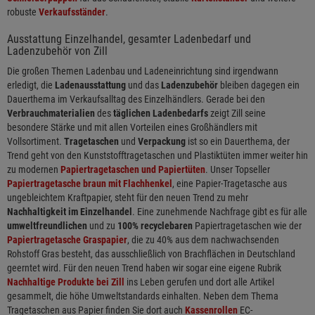
robuste
Verkaufsständer
.
Ausstattung Einzelhandel, gesamter Ladenbedarf und
Ladenzubehör von Zill
Die großen Themen Ladenbau und Ladeneinrichtung sind irgendwann
erledigt, die
Ladenausstattung
und das
Ladenzubehör
bleiben dagegen ein
Dauerthema im Verkaufsalltag des Einzelhändlers. Gerade bei den
Verbrauchmaterialien
des
täglichen Ladenbedarfs
zeigt Zill seine
besondere Stärke und mit allen Vorteilen eines Großhändlers mit
Vollsortiment.
Tragetaschen
und
Verpackung
ist so ein Dauerthema, der
Trend geht von den Kunststofftragetaschen und Plastiktüten immer weiter hin
zu modernen
Papiertragetaschen und Papiertüten
. Unser Topseller
Papiertragetasche braun mit Flachhenkel
, eine Papier-Tragetasche aus
ungebleichtem Kraftpapier, steht für den neuen Trend zu mehr
Nachhaltigkeit im Einzelhandel
. Eine zunehmende Nachfrage gibt es für alle
umweltfreundlichen
und zu
100% recyclebaren
Papiertragetaschen wie der
Papiertragetasche Graspapier
, die zu 40% aus dem nachwachsenden
Rohstoff Gras besteht, das ausschließlich von Brachflächen in Deutschland
geerntet wird. Für den neuen Trend haben wir sogar eine eigene Rubrik
Nachhaltige Produkte bei Zill
ins Leben gerufen und dort alle Artikel
gesammelt, die höhe Umweltstandards einhalten. Neben dem Thema
Tragetaschen aus Papier finden Sie dort auch
Kassenrollen
EC-