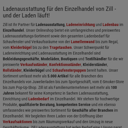
Ladenausstattung für den Einzelhandel von Zill -
und der Laden läuft!
Zill ist Ihr Partner für
Ladenausstattung
,
Ladeneinrichtung
und
Ladenbau
im
Einzelhandel
. Unser Onlineshop bietet ein umfangreiches und preiswertes
Ladenausstattungs-Sortiment sowie den gesamten Ladenbedarf für
Schaufenster und Verkaufssräume von der
Lamellenwand
bis zum Regal,
vom
Kleiderbügel
bis zu den
Tragetaschen
. Unser Schwerpunkt für
Ladeneinrichtung und Ladenausstattung im Einzelhandel sind
Bekleidungsgeschäfte
,
Modeläden
,
Boutiquen
und
Textilhändler
für die wir
preiswerte
Verkaufsständer
,
Konfektionsständer
,
Kleiderständer
,
Rollständer
,
Kleiderbügel
und
Schaufensterpuppen
bereit halten. Unser
Sortiment umfasst mehr als
5.000 Artikel
für alle Branchen des
Einzelhandels von Juwelierladen bis zum Sportgeschäft, vom E-Smoker-Store
bis zum Pop-Up-Shop. Zill ist als Familienunternehmen seit mehr als
100
Jahren
bekannt für seine Kompetenz in Sachen Ladenausstattung,
Einrichtung und
Ladenbedarf
im Einzelhandel. Wir stehen für hochwertige
Produkte,
qualifizierte Beratung
,
kompetenten Service
und ein ebenso
umfassendes wie preiswertes Sortiment für
Geschäfte aller Branchen
im
Einzelhandel. Wir begleiten Ihren Laden von der Eröffnung über
Verkaufsaktionen
bis zum Räumungsverkauf und den Umzug in neue
Geschäftsräume. Zill Ladenausstattung hat jeden Bedarf eine Lösung parat