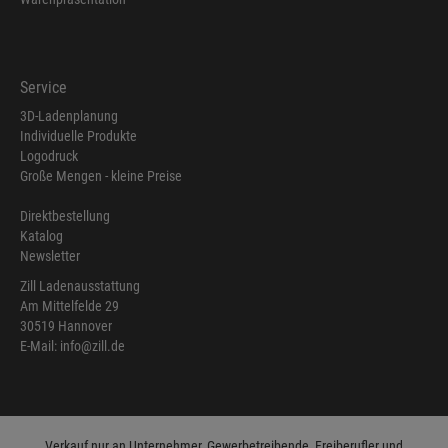
Service
3D-Ladenplanung
Individuelle Produkte
Logodruck
Große Mengen - kleine Preise
Direktbestellung
Katalog
Newsletter
Zill Ladenausstattung
Am Mittelfelde 29
30519 Hannover
E-Mail: info@zill.de
Verkauf nur an Unternehmer, Gewerbetreibende, Freiberufler und