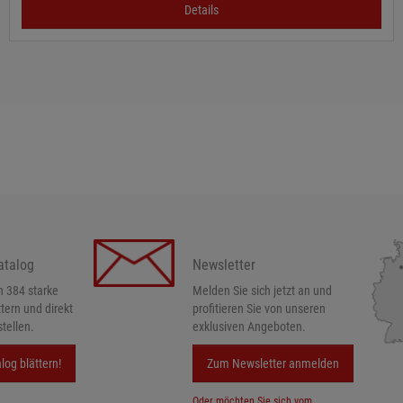
Details
atalog
Newsletter
h 384 starke
Melden Sie sich jetzt an und
ttern und direkt
profitieren Sie von unseren
tellen.
exklusiven Angeboten.
log blättern!
Zum Newsletter anmelden
Oder möchten Sie sich vom