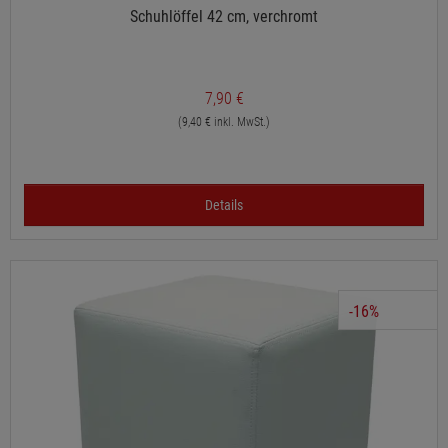
Schuhlöffel 42 cm, verchromt
7,90 €
(9,40 € inkl. MwSt.)
Details
-16%