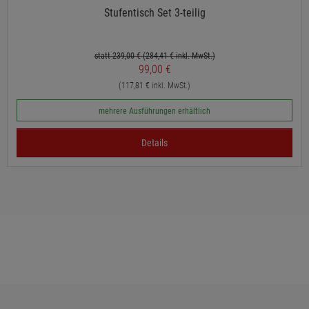
Stufentisch Set 3-teilig
statt 239,00 €
(284,41
€ inkl. MwSt.)
99,00 €
(117,81 € inkl. MwSt.)
mehrere Ausführungen erhältlich
Details