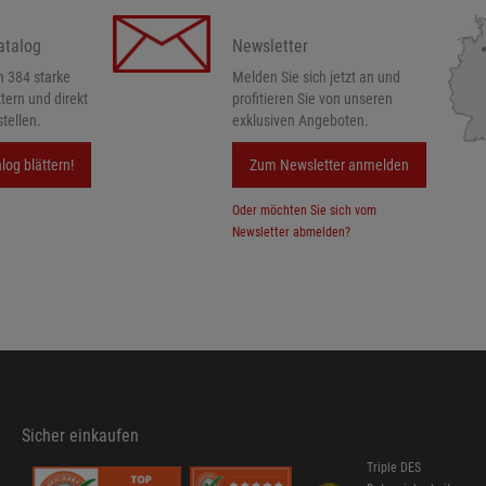
atalog
Newsletter
h 384 starke
Melden Sie sich jetzt an und
ttern und direkt
profitieren Sie von unseren
tellen.
exklusiven Angeboten.
log blättern!
Zum Newsletter anmelden
Oder möchten Sie sich vom
Newsletter abmelden?
Sicher einkaufen
Triple DES