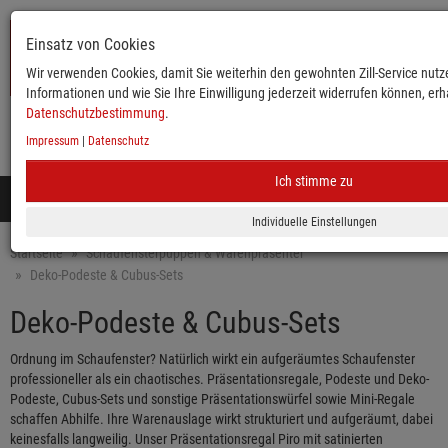
Einsatz von Cookies
Wir verwenden Cookies, damit Sie weiterhin den gewohnten Zill-Service nutze
Informationen und wie Sie Ihre Einwilligung jederzeit widerrufen können, erha
Datenschutzbestimmung
.
Impressum
|
Datenschutz
KATALOG
ANMELDEN
MERKLISTE
WARENKORB
Ich stimme zu
Toggle
navigation
Mobile
Startseite
Schaufensterpuppen & Warenpräsenter
Deko-Podeste & Cubus-Sets
Deko-Podeste & Cubus-Sets
Ordnung im Schaufenster? Natürlich wirkt ein aufgeräumtes Schaufenster
professioneller als ein chaotisches. Präsentationsregale, Podeste und Deko-
Podeste, Cubus-Sets und sonstige Präsentationswürfel sowie Mini-Regale
schaffen Abhilfe. Ihre Warenauslage wirkt strukturiert und aufgeräumt, dabei
keinesfalls langweilig. Unser Präsentationsregal Piro mit satinierten