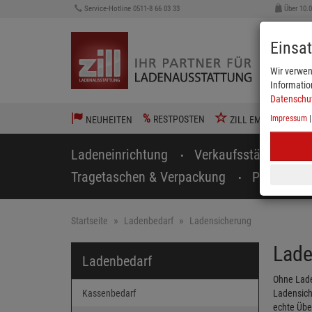
Service-Hotline 0511-8 66 03 33
Über 10.
Einsa
Wir verwen
Informatio
Datenschu
%
RESTPOSTEN
Impressum
NEUHEITEN
ZILL EMPFIEHLT
Ladeneinrichtung
Verkaufsständer
Tragetaschen & Verpackung
Preisausz
Startseite
Ladenbedarf
Ladensicherung
Lade
Ladenbedarf
Ohne Lade
Kassenbedarf
Ladensich
echte Übe