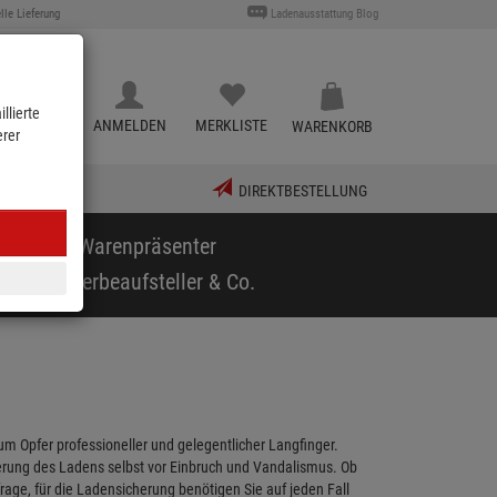
lle Lieferung
Ladenausstattung Blog
llierte
KATALOG
ANMELDEN
MERKLISTE
WARENKORB
erer
DIREKTBESTELLUNG
puppen & Warenpräsenter
arf
Werbeaufsteller & Co.
m Opfer professioneller und gelegentlicher Langfinger.
herung des Ladens selbst vor Einbruch und Vandalismus. Ob
ge, für die Ladensicherung benötigen Sie auf jeden Fall