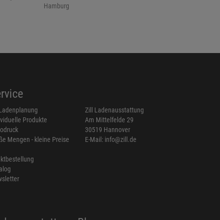
Hamburg
rvice
Ladenplanung
Zill Ladenausstattung
ividuelle Produkte
Am Mittelfelde 29
odruck
30519 Hannover
ße Mengen - kleine Preise
E-Mail: info@zill.de
ektbestellung
alog
sletter