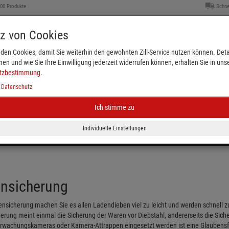
000 Produkte
Schne
tz von Cookies
den Cookies, damit Sie weiterhin den gewohnten Zill-Service nutzen können. Detai
nen und wie Sie Ihre Einwilligung jederzeit widerrufen können, erhalten Sie in uns
tzbestimmung
.
|
Datenschutz
Ich stimme zu
Kleiderbügel & Größenkennzeichnung
Schaufenster
eichnung
Plakate & Verkaufsförderung
Ladenbed
nsicherung
nsicherung machen Sie es allen Ladendieben viel zu leicht und werden schnell zu
erung meint einmal die Sicherung der Waren vor Diebstahl, andererseits die Sic
rwachungskameras oder Kamera-Attrappen eingesetzt werden ist eine Glaubensfra