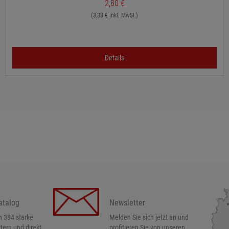
2,80 €
(3,33 € inkl. MwSt.)
Details
atalog
Newsletter
h 384 starke
Melden Sie sich jetzt an und
ttern und direkt
profitieren Sie von unseren