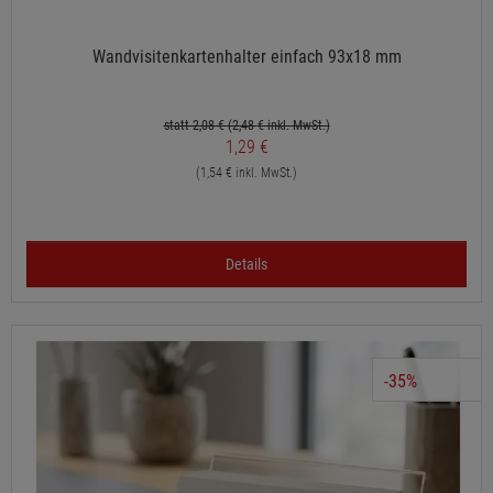
Wandvisitenkartenhalter einfach 93x18 mm
statt 2,08 €
(2,48
€ inkl. MwSt.)
1,29 €
(1,54 € inkl. MwSt.)
Details
-35%