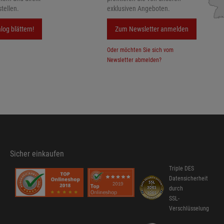
tellen.
exklusiven Angeboten.
log blättern!
Zum Newsletter anmelden
Oder möchten Sie sich vom
Newsletter abmelden?
Sicher einkaufen
Triple DES
Datensicherheit
durch
SSL-
Verschlüsselung