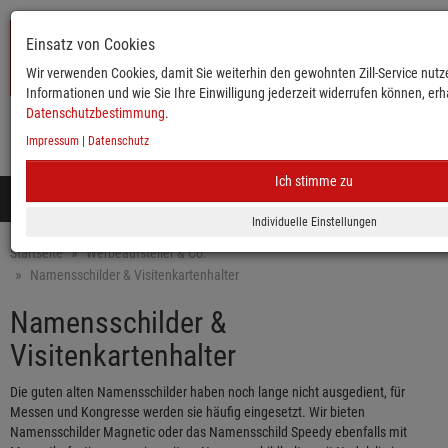
Einsatz von Cookies
Wir verwenden Cookies, damit Sie weiterhin den gewohnten Zill-Service nutze
Informationen und wie Sie Ihre Einwilligung jederzeit widerrufen können, erha
Datenschutzbestimmung
.
Impressum
|
Datenschutz
KATALOG
ANMELDEN
MERKLISTE
WARENKORB
Ich stimme zu
Toggle
navigation
Mobile
Startseite
Werbeaufsteller & Co.
Namensschilder & Visitenkartenhalter
Namensschilder &
Visitenkartenhalter
Die guten alten Namensschilder haben noch lange nicht ausgedient, für
Messen und Kongresse werden sie häufig eingesetzt. Wir bieten
Namensschilder Magnetic oder das Namensschild Speedy ebenfalls mit