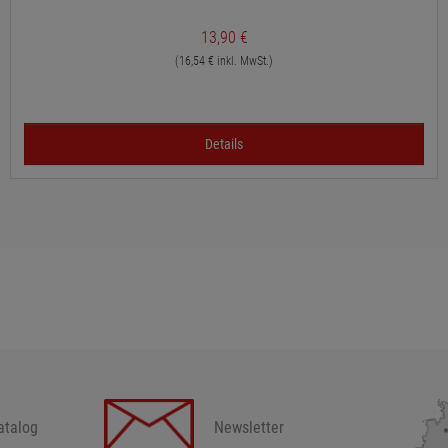
13,90 €
(16,54 € inkl. MwSt.)
Details
atalog
Newsletter