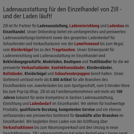
Ladenausstattung für den Einzelhandel von Zill -
und der Laden läuft!
Zill ist Ihr Partner für
Ladenausstattung
,
Ladeneinrichtung
und
Ladenbau
im
Einzelhandel
. Unser Onlineshop bietet ein umfangreiches und preiswertes
Ladenausstattungs-Sortiment sowie den gesamten Ladenbedarf für
Schaufenster und Verkaufssräume von der
Lamellenwand
bis zum Regal,
vom
Kleiderbügel
bis zu den
Tragetaschen
. Unser Schwerpunkt für
Ladeneinrichtung und Ladenausstattung im Einzelhandel sind
Bekleidungsgeschäfte
,
Modeläden
,
Boutiquen
und
Textilhändler
für die wir
preiswerte
Verkaufsständer
,
Konfektionsständer
,
Kleiderständer
,
Rollständer
,
Kleiderbügel
und
Schaufensterpuppen
bereit halten. Unser
Sortiment umfasst mehr als
5.000 Artikel
für alle Branchen des
Einzelhandels von Juwelierladen bis zum Sportgeschäft, vom E-Smoker-Store
bis zum Pop-Up-Shop. Zill ist als Familienunternehmen seit mehr als
100
Jahren
bekannt für seine Kompetenz in Sachen Ladenausstattung,
Einrichtung und
Ladenbedarf
im Einzelhandel. Wir stehen für hochwertige
Produkte,
qualifizierte Beratung
,
kompetenten Service
und ein ebenso
umfassendes wie preiswertes Sortiment für
Geschäfte aller Branchen
im
Einzelhandel. Wir begleiten Ihren Laden von der Eröffnung über
Verkaufsaktionen
bis zum Räumungsverkauf und den Umzug in neue
Geschäftsräume. Zill Ladenausstattung hat jeden Bedarf eine Lösung parat