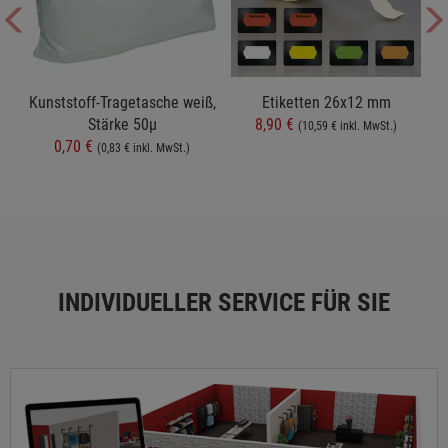
t
Kunststoff-Tragetasche weiß,
Etiketten 26x12 mm
Stärke 50µ
8,90 €
(10,59 € inkl. MwSt.)
0,70 €
(0,83 € inkl. MwSt.)
INDIVIDUELLER SERVICE FÜR SIE