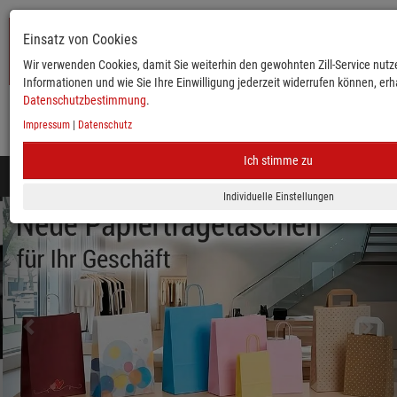
Einsatz von Cookies
Wir verwenden Cookies, damit Sie weiterhin den gewohnten Zill-Service nutze
Informationen und wie Sie Ihre Einwilligung jederzeit widerrufen können, erha
Datenschutzbestimmung
.
Impressum
|
Datenschutz
KATALOG
ANMELDEN
MERKLISTE
WARENKORB
Ich stimme zu
Toggle
navigation
zurück
vor
Mobile