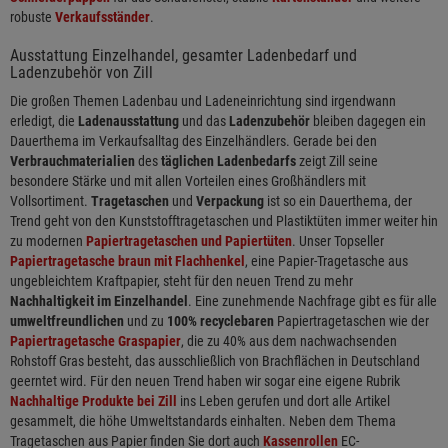
robuste
Verkaufsständer
.
Ausstattung Einzelhandel, gesamter Ladenbedarf und
Ladenzubehör von Zill
Die großen Themen Ladenbau und Ladeneinrichtung sind irgendwann
erledigt, die
Ladenausstattung
und das
Ladenzubehör
bleiben dagegen ein
Dauerthema im Verkaufsalltag des Einzelhändlers. Gerade bei den
Verbrauchmaterialien
des
täglichen Ladenbedarfs
zeigt Zill seine
besondere Stärke und mit allen Vorteilen eines Großhändlers mit
Vollsortiment.
Tragetaschen
und
Verpackung
ist so ein Dauerthema, der
Trend geht von den Kunststofftragetaschen und Plastiktüten immer weiter hin
zu modernen
Papiertragetaschen und Papiertüten
. Unser Topseller
Papiertragetasche braun mit Flachhenkel
, eine Papier-Tragetasche aus
ungebleichtem Kraftpapier, steht für den neuen Trend zu mehr
Nachhaltigkeit im Einzelhandel
. Eine zunehmende Nachfrage gibt es für alle
umweltfreundlichen
und zu
100% recyclebaren
Papiertragetaschen wie der
Papiertragetasche Graspapier
, die zu 40% aus dem nachwachsenden
Rohstoff Gras besteht, das ausschließlich von Brachflächen in Deutschland
geerntet wird. Für den neuen Trend haben wir sogar eine eigene Rubrik
Nachhaltige Produkte bei Zill
ins Leben gerufen und dort alle Artikel
gesammelt, die höhe Umweltstandards einhalten. Neben dem Thema
Tragetaschen aus Papier finden Sie dort auch
Kassenrollen
EC-