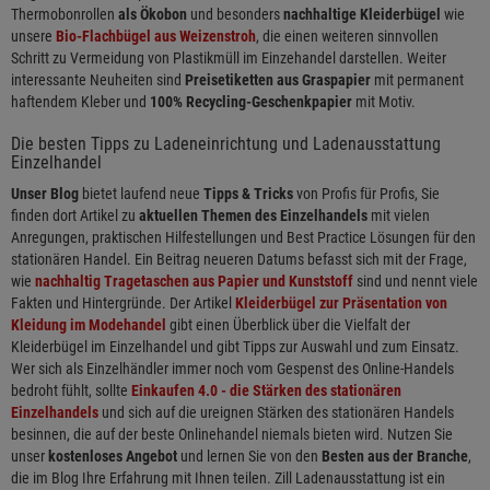
Thermobonrollen
als Ökobon
und besonders
nachhaltige Kleiderbügel
wie
unsere
Bio-Flachbügel aus Weizenstroh
, die einen weiteren sinnvollen
Schritt zu Vermeidung von Plastikmüll im Einzehandel darstellen. Weiter
interessante Neuheiten sind
Preisetiketten aus Graspapier
mit permanent
haftendem Kleber und
100% Recycling-Geschenkpapier
mit Motiv.
Die besten Tipps zu Ladeneinrichtung und Ladenausstattung
Einzelhandel
Unser Blog
bietet laufend neue
Tipps & Tricks
von Profis für Profis, Sie
finden dort Artikel zu
aktuellen Themen des Einzelhandels
mit vielen
Anregungen, praktischen Hilfestellungen und Best Practice Lösungen für den
stationären Handel. Ein Beitrag neueren Datums befasst sich mit der Frage,
wie
nachhaltig Tragetaschen aus Papier und Kunststoff
sind und nennt viele
Fakten und Hintergründe. Der Artikel
Kleiderbügel zur Präsentation von
Kleidung im Modehandel
gibt einen Überblick über die Vielfalt der
Kleiderbügel im Einzelhandel und gibt Tipps zur Auswahl und zum Einsatz.
Wer sich als Einzelhändler immer noch vom Gespenst des Online-Handels
bedroht fühlt, sollte
Einkaufen 4.0 - die Stärken des stationären
Einzelhandels
und sich auf die ureignen Stärken des stationären Handels
besinnen, die auf der beste Onlinehandel niemals bieten wird. Nutzen Sie
unser
kostenloses Angebot
und lernen Sie von den
Besten aus der Branche
,
die im Blog Ihre Erfahrung mit Ihnen teilen. Zill Ladenausstattung ist ein