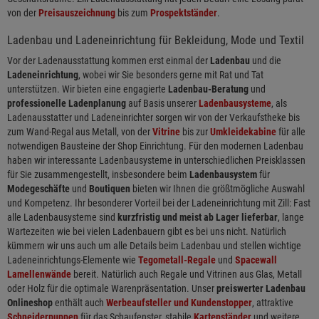
von der
Preisauszeichnung
bis zum
Prospektständer
.
Ladenbau und Ladeneinrichtung für Bekleidung, Mode und Textil
Vor der Ladenausstattung kommen erst einmal der
Ladenbau
und die
Ladeneinrichtung
, wobei wir Sie besonders gerne mit Rat und Tat
unterstützen. Wir bieten eine engagierte
Ladenbau-Beratung
und
professionelle Ladenplanung
auf Basis unserer
Ladenbausysteme
, als
Ladenausstatter und Ladeneinrichter sorgen wir von der Verkaufstheke bis
zum Wand-Regal aus Metall, von der
Vitrine
bis zur
Umkleidekabine
für alle
notwendigen Bausteine der Shop Einrichtung. Für den modernen Ladenbau
haben wir interessante Ladenbausysteme in unterschiedlichen Preisklassen
für Sie zusammengestellt, insbesondere beim
Ladenbausystem
für
Modegeschäfte
und
Boutiquen
bieten wir Ihnen die größtmögliche Auswahl
und Kompetenz. Ihr besonderer Vorteil bei der Ladeneinrichtung mit Zill: Fast
alle Ladenbausysteme sind
kurzfristig und meist ab Lager lieferbar
, lange
Wartezeiten wie bei vielen Ladenbauern gibt es bei uns nicht. Natürlich
kümmern wir uns auch um alle Details beim Ladenbau und stellen wichtige
Ladeneinrichtungs-Elemente wie
Tegometall-Regale
und
Spacewall
Lamellenwände
bereit. Natürlich auch Regale und Vitrinen aus Glas, Metall
oder Holz für die optimale Warenpräsentation. Unser
preiswerter Ladenbau
Onlineshop
enthält auch
Werbeaufsteller und Kundenstopper
, attraktive
Schneiderpuppen
für das Schaufenster, stabile
Kartenständer
und weitere