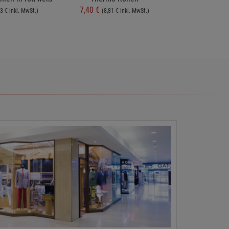
7,40 €
4,75 €
3 € inkl. MwSt.)
(8,81 € inkl. MwSt.)
(5,65