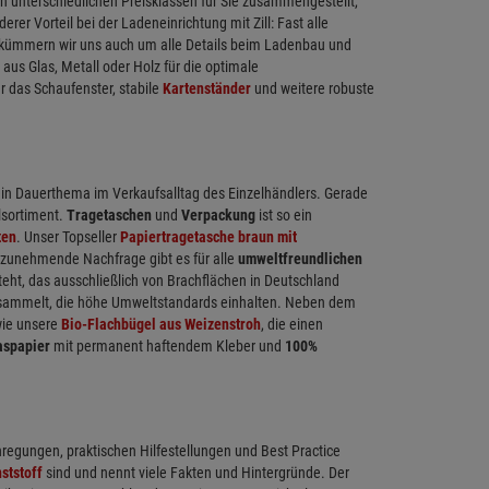
 unterschiedlichen Preisklassen für Sie zusammengestellt,
r Vorteil bei der Ladeneinrichtung mit Zill: Fast alle
ch kümmern wir uns auch um alle Details beim Ladenbau und
 aus Glas, Metall oder Holz für die optimale
r das Schaufenster, stabile
Kartenständer
und weitere robuste
in Dauerthema im Verkaufsalltag des Einzelhändlers. Gerade
llsortiment.
Tragetaschen
und
Verpackung
ist so ein
ten
. Unser Topseller
Papiertragetasche braun mit
e zunehmende Nachfrage gibt es für alle
umweltfreundlichen
ht, das ausschließlich von Brachflächen in Deutschland
gesammelt, die höhe Umweltstandards einhalten. Neben dem
ie unsere
Bio-Flachbügel aus Weizenstroh
, die einen
aspapier
mit permanent haftendem Kleber und
100%
nregungen, praktischen Hilfestellungen und Best Practice
ststoff
sind und nennt viele Fakten und Hintergründe. Der