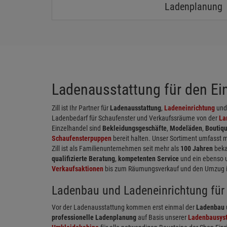
Ladenplanung
Ladenausstattung für den Einz
Zill ist Ihr Partner für
Ladenausstattung
,
Ladeneinrichtung
un
Ladenbedarf für Schaufenster und Verkaufssräume von der
La
Einzelhandel sind
Bekleidungsgeschäfte
,
Modeläden
,
Boutiq
Schaufensterpuppen
bereit halten. Unser Sortiment umfasst 
Zill ist als Familienunternehmen seit mehr als
100 Jahren
beka
qualifizierte Beratung
,
kompetenten Service
und ein ebenso 
Verkaufsaktionen
bis zum Räumungsverkauf und den Umzug in 
Ladenbau und Ladeneinrichtung für 
Vor der Ladenausstattung kommen erst einmal der
Ladenbau
professionelle Ladenplanung
auf Basis unserer
Ladenbausys