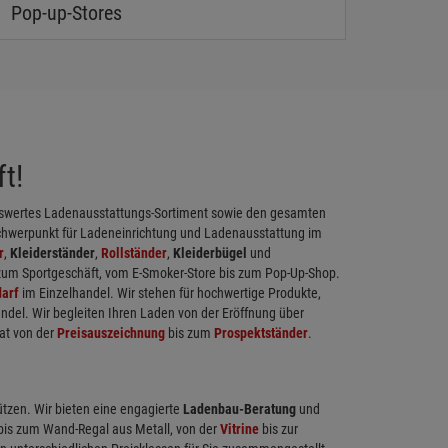
Pop-up-Stores
t!
eiswertes Ladenausstattungs-Sortiment sowie den gesamten
chwerpunkt für Ladeneinrichtung und Ladenausstattung im
r
,
Kleiderständer
,
Rollständer
,
Kleiderbügel
und
 zum Sportgeschäft, vom E-Smoker-Store bis zum Pop-Up-Shop.
arf
im Einzelhandel. Wir stehen für hochwertige Produkte,
ndel. Wir begleiten Ihren Laden von der Eröffnung über
at von der
Preisauszeichnung
bis zum
Prospektständer
.
ützen. Wir bieten eine engagierte
Ladenbau-Beratung
und
 bis zum Wand-Regal aus Metall, von der
Vitrine
bis zur