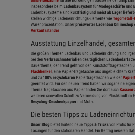
Umkleidekabine
für alle notwendigen Bausteine der Shop Ein
insbesondere beim
Ladenbausystem
für
Modegeschäfte
und
Ladenbausysteme sind
kurzfristig und meist ab Lager lieferb
stellen wichtige Ladeneinrichtungs-Elemente wie
Tegometall-
Warenpräsentation. Unser
preiswerter Ladenbau Onlineshop
Verkaufsständer
.
Ausstattung Einzelhandel, gesamter
Die großen Themen Ladenbau und Ladeneinrichtung sind irgen
bei den
Verbrauchmaterialien
des
täglichen Ladenbedarfs
ze
Dauerthema, der Trend geht von den Kunststofftragetaschen u
Flachhenkel
, eine Papier-Tragetasche aus ungebleichtem Kraf
und zu
100% recyclebaren
Papiertragetaschen wie der
Papier
geerntet wird. Für den neuen Trend haben wir sogar eine eige
Thema Tragetaschen aus Papier finden Sie dort auch
Kassenro
weiteren sinnvollen Schritt zu Vermeidung von Plastikmüll im 
Recycling-Geschenkpapier
mit Motiv.
Die besten Tipps zu Ladeneinrichtu
Unser Blog
bietet laufend neue
Tipps & Tricks
von Profis für P
Lösungen für den stationären Handel. Ein Beitrag neueren Dat