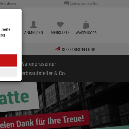
lle Lieferung
Ladenausstattung Blog
llierte
KATALOG
ANMELDEN
MERKLISTE
WARENKORB
erer
DIREKTBESTELLUNG
puppen & Warenpräsenter
arf
Werbeaufsteller & Co.
vor