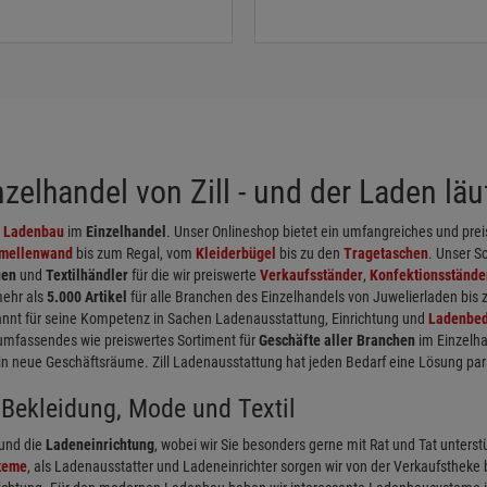
elhandel von Zill - und der Laden läuf
d
Ladenbau
im
Einzelhandel
. Unser Onlineshop bietet ein umfangreiches und pr
mellenwand
bis zum Regal, vom
Kleiderbügel
bis zu den
Tragetaschen
. Unser S
uen
und
Textilhändler
für die wir preiswerte
Verkaufsständer
,
Konfektionsstände
mehr als
5.000 Artikel
für alle Branchen des Einzelhandels von Juwelierladen bis
nnt für seine Kompetenz in Sachen Ladenausstattung, Einrichtung und
Ladenbed
umfassendes wie preiswertes Sortiment für
Geschäfte aller Branchen
im Einzelha
neue Geschäftsräume. Zill Ladenausstattung hat jeden Bedarf eine Lösung par
Bekleidung, Mode und Textil
und die
Ladeneinrichtung
, wobei wir Sie besonders gerne mit Rat und Tat unterst
teme
, als Ladenausstatter und Ladeneinrichter sorgen wir von der Verkaufstheke