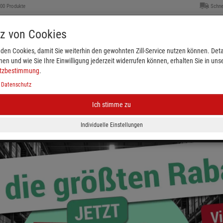
000 Produkte
Schne
tz von Cookies
den Cookies, damit Sie weiterhin den gewohnten Zill-Service nutzen können. Detai
nen und wie Sie Ihre Einwilligung jederzeit widerrufen können, erhalten Sie in uns
tzbestimmung
.
|
Datenschutz
Ich stimme zu
Kleiderbügel & Größenkennzeichnung
Schaufenster
eichnung
Plakate & Verkaufsförderung
Ladenbed