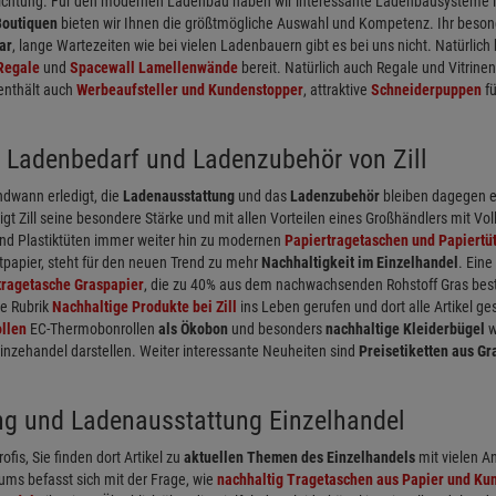
richtung. Für den modernen Ladenbau haben wir interessante Ladenbausysteme in
Boutiquen
bieten wir Ihnen die größtmögliche Auswahl und Kompetenz. Ihr besondere
ar
, lange Wartezeiten wie bei vielen Ladenbauern gibt es bei uns nicht. Natürli
Regale
und
Spacewall Lamellenwände
bereit. Natürlich auch Regale und Vitrinen
enthält auch
Werbeaufsteller und Kundenstopper
, attraktive
Schneiderpuppen
fü
 Ladenbedarf und Ladenzubehör von Zill
dwann erledigt, die
Ladenausstattung
und das
Ladenzubehör
bleiben dagegen e
igt Zill seine besondere Stärke und mit allen Vorteilen eines Großhändlers mit Vo
nd Plastiktüten immer weiter hin zu modernen
Papiertragetaschen und Papiertü
tpapier, steht für den neuen Trend zu mehr
Nachhaltigkeit im Einzelhandel
. Ein
tragetasche Graspapier
, die zu 40% aus dem nachwachsenden Rohstoff Gras beste
ne Rubrik
Nachhaltige Produkte bei Zill
ins Leben gerufen und dort alle Artikel 
llen
EC-Thermobonrollen
als Ökobon
und besonders
nachhaltige Kleiderbügel
w
Einzehandel darstellen. Weiter interessante Neuheiten sind
Preisetiketten aus Gr
ng und Ladenausstattung Einzelhandel
rofis, Sie finden dort Artikel zu
aktuellen Themen des Einzelhandels
mit vielen A
ums befasst sich mit der Frage, wie
nachhaltig Tragetaschen aus Papier und Kun