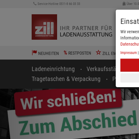
Service-Hotline 0511-8 66 03 33
Über 10.
Einsa
Wir verwen
Informatio
Datenschu
%
RESTPOSTEN
Impressum
NEUHEITEN
ZILL EMPFIEHLT
Ladeneinrichtung
Verkaufsständer
Tragetaschen & Verpackung
Preisausz
zurück