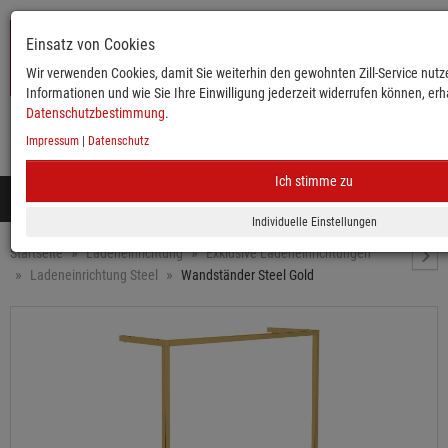
Einsatz von Cookies
Wir verwenden Cookies, damit Sie weiterhin den gewohnten Zill-Service nutze
Informationen und wie Sie Ihre Einwilligung jederzeit widerrufen können, erha
Datenschutzbestimmung
.
Impressum
|
Datenschutz
KATALOG
ANMELDEN
MERKLISTE
WARENKORB
Ich stimme zu
Toggle
navigation
Mobile
Startseite
Ladeneinrichtung
Exklusive Ladeneinrichtungen
Ladeneinrichtung Steel
Wandständer Steel Gold