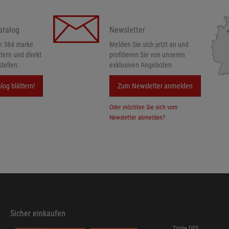
atalog
Newsletter
h 384 starke
Melden Sie sich jetzt an und
ttern und direkt
profitieren Sie von unseren
tellen.
exklusiven Angeboten.
log blättern!
Zum Newsletter anmelden
Oder möchten Sie sich vom
Newsletter abmelden?
Sicher einkaufen
Triple DES