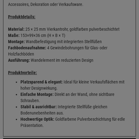
Accessoires, Dekoration oder Verkaufsware.
Produktdetails:
Material:
25 × 25 mm Vierkantrohr, goldfarben pulverbeschichtet
Maße:
153×99×36 cm (H × B × T)
Montage:
Wandbefestigung mit integrierten Stellfüßen
Fachbodenaufnahme:
4 Gewindebohrungen für Glas- oder
Holzfachböden
Ausführung:
Wandelement im reduzierten Design
Produktvorteile:
Platzsparend & elegant:
Ideal für kleine Verkaufsflächen mit
hoher Designwirkung.
Einfache Montage:
Direkt an der Wand, ohne sichtbare
Schrauben.
Stabil & ausrichtbar:
Integrierte Stellfüße gleichen
Bodenunebenheiten aus.
Hochwertige Optik:
Goldfarbene Pulverbeschichtung für edle
Präsentation.