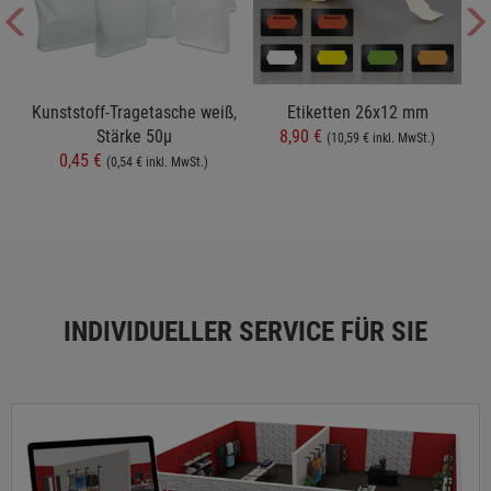
t
Kunststoff-Tragetasche weiß,
Etiketten 26x12 mm
Stärke 50µ
8,90 €
(10,59 € inkl. MwSt.)
0,45 €
(0,54 € inkl. MwSt.)
INDIVIDUELLER SERVICE FÜR SIE