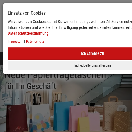
Einsatz von Cookies
Wir verwenden Cookies, damit Sie weiterhin den gewohnten Zill-Service nutze
Informationen und wie Sie Ihre Einwilligung jederzeit widerrufen können, erha
Datenschutzbestimmung
.
Impressum
|
Datenschutz
KATALOG
ANMELDEN
MERKLISTE
WARENKORB
Ich stimme zu
Toggle
navigation
zurück
vor
Mobile