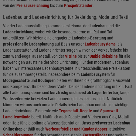
von der
Preisauszeichnung
bis zum
Prospektständer
.
Ladenbau und Ladeneinrichtung für Bekleidung, Mode und Textil
Vor der Ladenausstattung kommen erst einmal der
Ladenbau
und die
Ladeneinrichtung
, wobei wir Sie besonders gerne mit Rat und Tat
unterstützen. Wir bieten eine engagierte
Ladenbau-Beratung
und
professionelle Ladenplanung
auf Basis unserer
Ladenbausysteme
, als
Ladenausstatter und Ladeneinrichter sorgen wir von der Verkaufstheke bis
zum Wand-Regal aus Metall, von der
Vitrine
bis zur
Umkleidekabine
für alle
notwendigen Bausteine der Shop Einrichtung. Für den modernen Ladenbau
haben wir interessante Ladenbausysteme in unterschiedlichen Preisklassen
für Sie zusammengestellt, insbesondere beim
Ladenbausystem
für
Modegeschäfte
und
Boutiquen
bieten wir Ihnen die größtmögliche Auswahl
und Kompetenz. Ihr besonderer Vorteil bei der Ladeneinrichtung mit Zill: Fast
alle Ladenbausysteme sind
kurzfristig und meist ab Lager lieferbar
, lange
Wartezeiten wie bei vielen Ladenbauern gibt es bei uns nicht. Natürlich
kümmern wir uns auch um alle Details beim Ladenbau und stellen wichtige
Ladeneinrichtungs-Elemente wie
Tegometall-Regale
und
Spacewall
Lamellenwände
bereit. Natürlich auch Regale und Vitrinen aus Glas, Metall
oder Holz für die optimale Warenpräsentation. Unser
preiswerter Ladenbau
Onlineshop
enthält auch
Werbeaufsteller und Kundenstopper
, attraktive
Schneiderpuppen
für das Schaufenster, stabile
Kartenständer
und weitere