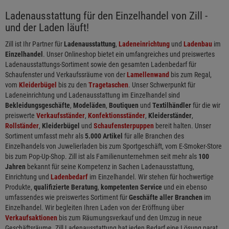
Ladenausstattung für den Einzelhandel von Zill -
und der Laden läuft!
Zill ist Ihr Partner für
Ladenausstattung
,
Ladeneinrichtung
und
Ladenbau
im
Einzelhandel
. Unser Onlineshop bietet ein umfangreiches und preiswertes
Ladenausstattungs-Sortiment sowie den gesamten Ladenbedarf für
Schaufenster und Verkaufssräume von der
Lamellenwand
bis zum Regal,
vom
Kleiderbügel
bis zu den
Tragetaschen
. Unser Schwerpunkt für
Ladeneinrichtung und Ladenausstattung im Einzelhandel sind
Bekleidungsgeschäfte
,
Modeläden
,
Boutiquen
und
Textilhändler
für die wir
preiswerte
Verkaufsständer
,
Konfektionsständer
,
Kleiderständer
,
Rollständer
,
Kleiderbügel
und
Schaufensterpuppen
bereit halten. Unser
Sortiment umfasst mehr als
5.000 Artikel
für alle Branchen des
Einzelhandels von Juwelierladen bis zum Sportgeschäft, vom E-Smoker-Store
bis zum Pop-Up-Shop. Zill ist als Familienunternehmen seit mehr als
100
Jahren
bekannt für seine Kompetenz in Sachen Ladenausstattung,
Einrichtung und
Ladenbedarf
im Einzelhandel. Wir stehen für hochwertige
Produkte,
qualifizierte Beratung
,
kompetenten Service
und ein ebenso
umfassendes wie preiswertes Sortiment für
Geschäfte aller Branchen
im
Einzelhandel. Wir begleiten Ihren Laden von der Eröffnung über
Verkaufsaktionen
bis zum Räumungsverkauf und den Umzug in neue
Geschäftsräume. Zill Ladenausstattung hat jeden Bedarf eine Lösung parat