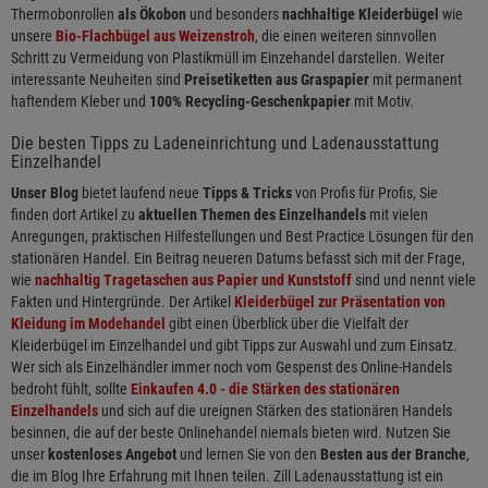
Thermobonrollen
als Ökobon
und besonders
nachhaltige Kleiderbügel
wie
unsere
Bio-Flachbügel aus Weizenstroh
, die einen weiteren sinnvollen
Schritt zu Vermeidung von Plastikmüll im Einzehandel darstellen. Weiter
interessante Neuheiten sind
Preisetiketten aus Graspapier
mit permanent
haftendem Kleber und
100% Recycling-Geschenkpapier
mit Motiv.
Die besten Tipps zu Ladeneinrichtung und Ladenausstattung
Einzelhandel
Unser Blog
bietet laufend neue
Tipps & Tricks
von Profis für Profis, Sie
finden dort Artikel zu
aktuellen Themen des Einzelhandels
mit vielen
Anregungen, praktischen Hilfestellungen und Best Practice Lösungen für den
stationären Handel. Ein Beitrag neueren Datums befasst sich mit der Frage,
wie
nachhaltig Tragetaschen aus Papier und Kunststoff
sind und nennt viele
Fakten und Hintergründe. Der Artikel
Kleiderbügel zur Präsentation von
Kleidung im Modehandel
gibt einen Überblick über die Vielfalt der
Kleiderbügel im Einzelhandel und gibt Tipps zur Auswahl und zum Einsatz.
Wer sich als Einzelhändler immer noch vom Gespenst des Online-Handels
bedroht fühlt, sollte
Einkaufen 4.0 - die Stärken des stationären
Einzelhandels
und sich auf die ureignen Stärken des stationären Handels
besinnen, die auf der beste Onlinehandel niemals bieten wird. Nutzen Sie
unser
kostenloses Angebot
und lernen Sie von den
Besten aus der Branche
,
die im Blog Ihre Erfahrung mit Ihnen teilen. Zill Ladenausstattung ist ein