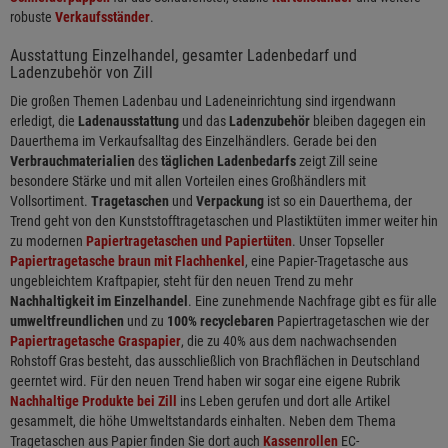
robuste
Verkaufsständer
.
Ausstattung Einzelhandel, gesamter Ladenbedarf und
Ladenzubehör von Zill
Die großen Themen Ladenbau und Ladeneinrichtung sind irgendwann
erledigt, die
Ladenausstattung
und das
Ladenzubehör
bleiben dagegen ein
Dauerthema im Verkaufsalltag des Einzelhändlers. Gerade bei den
Verbrauchmaterialien
des
täglichen Ladenbedarfs
zeigt Zill seine
besondere Stärke und mit allen Vorteilen eines Großhändlers mit
Vollsortiment.
Tragetaschen
und
Verpackung
ist so ein Dauerthema, der
Trend geht von den Kunststofftragetaschen und Plastiktüten immer weiter hin
zu modernen
Papiertragetaschen und Papiertüten
. Unser Topseller
Papiertragetasche braun mit Flachhenkel
, eine Papier-Tragetasche aus
ungebleichtem Kraftpapier, steht für den neuen Trend zu mehr
Nachhaltigkeit im Einzelhandel
. Eine zunehmende Nachfrage gibt es für alle
umweltfreundlichen
und zu
100% recyclebaren
Papiertragetaschen wie der
Papiertragetasche Graspapier
, die zu 40% aus dem nachwachsenden
Rohstoff Gras besteht, das ausschließlich von Brachflächen in Deutschland
geerntet wird. Für den neuen Trend haben wir sogar eine eigene Rubrik
Nachhaltige Produkte bei Zill
ins Leben gerufen und dort alle Artikel
gesammelt, die höhe Umweltstandards einhalten. Neben dem Thema
Tragetaschen aus Papier finden Sie dort auch
Kassenrollen
EC-