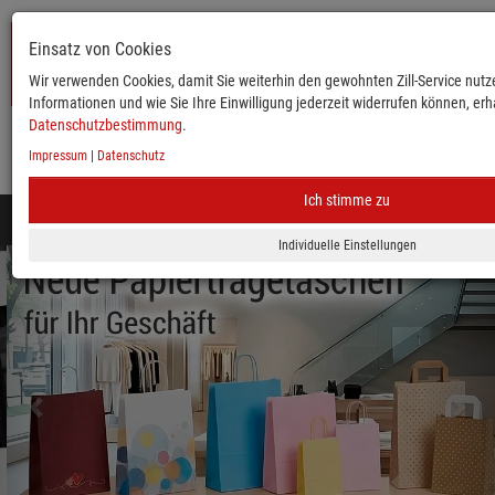
Einsatz von Cookies
Wir verwenden Cookies, damit Sie weiterhin den gewohnten Zill-Service nutze
Informationen und wie Sie Ihre Einwilligung jederzeit widerrufen können, erha
Datenschutzbestimmung
.
Impressum
|
Datenschutz
KATALOG
ANMELDEN
MERKLISTE
WARENKORB
Ich stimme zu
Toggle
navigation
zurück
vor
Mobile