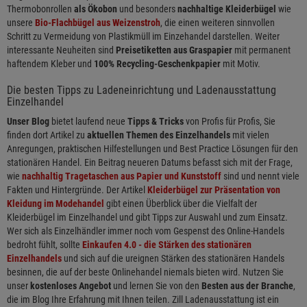
Thermobonrollen
als Ökobon
und besonders
nachhaltige Kleiderbügel
wie
unsere
Bio-Flachbügel aus Weizenstroh
, die einen weiteren sinnvollen
Schritt zu Vermeidung von Plastikmüll im Einzehandel darstellen. Weiter
interessante Neuheiten sind
Preisetiketten aus Graspapier
mit permanent
haftendem Kleber und
100% Recycling-Geschenkpapier
mit Motiv.
Die besten Tipps zu Ladeneinrichtung und Ladenausstattung
Einzelhandel
Unser Blog
bietet laufend neue
Tipps & Tricks
von Profis für Profis, Sie
finden dort Artikel zu
aktuellen Themen des Einzelhandels
mit vielen
Anregungen, praktischen Hilfestellungen und Best Practice Lösungen für den
stationären Handel. Ein Beitrag neueren Datums befasst sich mit der Frage,
wie
nachhaltig Tragetaschen aus Papier und Kunststoff
sind und nennt viele
Fakten und Hintergründe. Der Artikel
Kleiderbügel zur Präsentation von
Kleidung im Modehandel
gibt einen Überblick über die Vielfalt der
Kleiderbügel im Einzelhandel und gibt Tipps zur Auswahl und zum Einsatz.
Wer sich als Einzelhändler immer noch vom Gespenst des Online-Handels
bedroht fühlt, sollte
Einkaufen 4.0 - die Stärken des stationären
Einzelhandels
und sich auf die ureignen Stärken des stationären Handels
besinnen, die auf der beste Onlinehandel niemals bieten wird. Nutzen Sie
unser
kostenloses Angebot
und lernen Sie von den
Besten aus der Branche
,
die im Blog Ihre Erfahrung mit Ihnen teilen. Zill Ladenausstattung ist ein