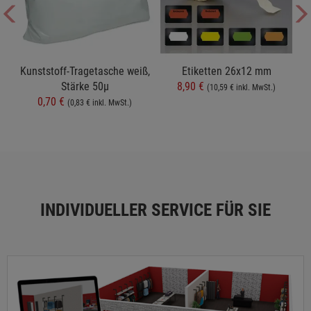
t
Kunststoff-Tragetasche weiß,
Etiketten 26x12 mm
Stärke 50µ
8,90 €
(10,59 € inkl. MwSt.)
0,70 €
(0,83 € inkl. MwSt.)
INDIVIDUELLER SERVICE FÜR SIE