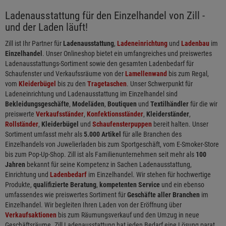
Ladenausstattung für den Einzelhandel von Zill -
und der Laden läuft!
Zill ist Ihr Partner für
Ladenausstattung
,
Ladeneinrichtung
und
Ladenbau
im
Einzelhandel
. Unser Onlineshop bietet ein umfangreiches und preiswertes
Ladenausstattungs-Sortiment sowie den gesamten Ladenbedarf für
Schaufenster und Verkaufssräume von der
Lamellenwand
bis zum Regal,
vom
Kleiderbügel
bis zu den
Tragetaschen
. Unser Schwerpunkt für
Ladeneinrichtung und Ladenausstattung im Einzelhandel sind
Bekleidungsgeschäfte
,
Modeläden
,
Boutiquen
und
Textilhändler
für die wir
preiswerte
Verkaufsständer
,
Konfektionsständer
,
Kleiderständer
,
Rollständer
,
Kleiderbügel
und
Schaufensterpuppen
bereit halten. Unser
Sortiment umfasst mehr als
5.000 Artikel
für alle Branchen des
Einzelhandels von Juwelierladen bis zum Sportgeschäft, vom E-Smoker-Store
bis zum Pop-Up-Shop. Zill ist als Familienunternehmen seit mehr als
100
Jahren
bekannt für seine Kompetenz in Sachen Ladenausstattung,
Einrichtung und
Ladenbedarf
im Einzelhandel. Wir stehen für hochwertige
Produkte,
qualifizierte Beratung
,
kompetenten Service
und ein ebenso
umfassendes wie preiswertes Sortiment für
Geschäfte aller Branchen
im
Einzelhandel. Wir begleiten Ihren Laden von der Eröffnung über
Verkaufsaktionen
bis zum Räumungsverkauf und den Umzug in neue
Geschäftsräume. Zill Ladenausstattung hat jeden Bedarf eine Lösung parat