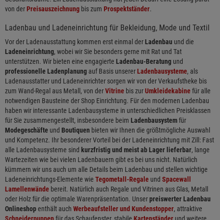
von der
Preisauszeichnung
bis zum
Prospektständer
.
Ladenbau und Ladeneinrichtung für Bekleidung, Mode und Textil
Vor der Ladenausstattung kommen erst einmal der
Ladenbau
und die
Ladeneinrichtung
, wobei wir Sie besonders gerne mit Rat und Tat
unterstützen. Wir bieten eine engagierte
Ladenbau-Beratung
und
professionelle Ladenplanung
auf Basis unserer
Ladenbausysteme
, als
Ladenausstatter und Ladeneinrichter sorgen wir von der Verkaufstheke bis
zum Wand-Regal aus Metall, von der
Vitrine
bis zur
Umkleidekabine
für alle
notwendigen Bausteine der Shop Einrichtung. Für den modernen Ladenbau
haben wir interessante Ladenbausysteme in unterschiedlichen Preisklassen
für Sie zusammengestellt, insbesondere beim
Ladenbausystem
für
Modegeschäfte
und
Boutiquen
bieten wir Ihnen die größtmögliche Auswahl
und Kompetenz. Ihr besonderer Vorteil bei der Ladeneinrichtung mit Zill: Fast
alle Ladenbausysteme sind
kurzfristig und meist ab Lager lieferbar
, lange
Wartezeiten wie bei vielen Ladenbauern gibt es bei uns nicht. Natürlich
kümmern wir uns auch um alle Details beim Ladenbau und stellen wichtige
Ladeneinrichtungs-Elemente wie
Tegometall-Regale
und
Spacewall
Lamellenwände
bereit. Natürlich auch Regale und Vitrinen aus Glas, Metall
oder Holz für die optimale Warenpräsentation. Unser
preiswerter Ladenbau
Onlineshop
enthält auch
Werbeaufsteller und Kundenstopper
, attraktive
Schneiderpuppen
für das Schaufenster, stabile
Kartenständer
und weitere