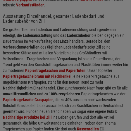
robuste
Verkaufsständer
.
Ausstattung Einzelhandel, gesamter Ladenbedarf und
Ladenzubehör von Zill
Die großen Themen Ladenbau und Ladeneinrichtung sind irgendwann
erledigt, die
Ladenausstattung
und das
Ladenzubehör
bleiben dagegen ein
Dauerthema im Verkaufsalltag des Einzelhändlers. Gerade bei den
Verbrauchmaterialien
des
täglichen Ladenbedarfs
zeigt Zill seine
besondere Stärke und mit allen Vorteilen eines Großhändlers mit
Vollsortiment.
Tragetaschen
und
Verpackung
ist so ein Dauerthema, der
Trend geht von den Kunststofftragetaschen und Plastiktüten immer weiter hin
zu modernen
Papiertragetaschen und Papiertüten
. Unser Topseller
Papiertragetasche braun mit Flachhenkel
, eine Papier-Tragetasche aus
ungebleichtem Kraftpapier, steht für den neuen Trend zu mehr
Nachhaltigkeit im Einzelhandel
. Eine zunehmende Nachfrage gibt es für alle
umweltfreundlichen
und zu
100% recyclebaren
Papiertragetaschen wie der
Papiertragetasche Graspapier
, die zu 40% aus dem nachwachsenden
Rohstoff Gras besteht, das ausschließlich von Brachflächen in Deutschland
geerntet wird. Für den neuen Trend haben wir sogar eine eigene Rubrik
Nachhaltige Produkte bei Zill
ins Leben gerufen und dort alle Artikel
gesammelt, die höhe Umweltstandards einhalten. Neben dem Thema
Tragetaschen aus Papier finden Sie dort auch
Kassenrollen
EC-