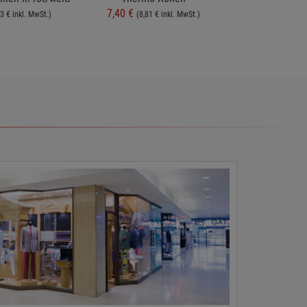
7,40 €
4,75 €
3 € inkl. MwSt.)
(8,81 € inkl. MwSt.)
(5,65