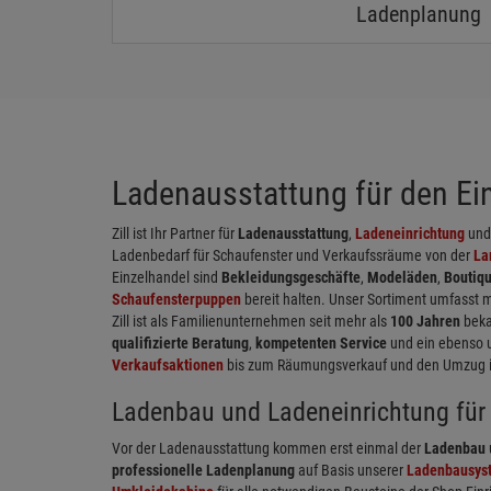
Ladenplanung
Ladenausstattung für den Einz
Zill ist Ihr Partner für
Ladenausstattung
,
Ladeneinrichtung
un
Ladenbedarf für Schaufenster und Verkaufssräume von der
La
Einzelhandel sind
Bekleidungsgeschäfte
,
Modeläden
,
Boutiq
Schaufensterpuppen
bereit halten. Unser Sortiment umfasst 
Zill ist als Familienunternehmen seit mehr als
100 Jahren
beka
qualifizierte Beratung
,
kompetenten Service
und ein ebenso 
Verkaufsaktionen
bis zum Räumungsverkauf und den Umzug in 
Ladenbau und Ladeneinrichtung für 
Vor der Ladenausstattung kommen erst einmal der
Ladenbau
professionelle Ladenplanung
auf Basis unserer
Ladenbausys