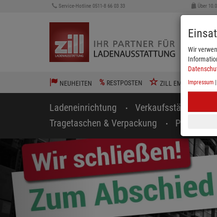
Service-Hotline 0511-8 66 03 33
Über 10.
Einsa
Wir verwen
Informatio
Datenschu
%
RESTPOSTEN
Impressum
NEUHEITEN
ZILL EMPFIEHLT
Ladeneinrichtung
Verkaufsständer
Tragetaschen & Verpackung
Preisausz
zurück