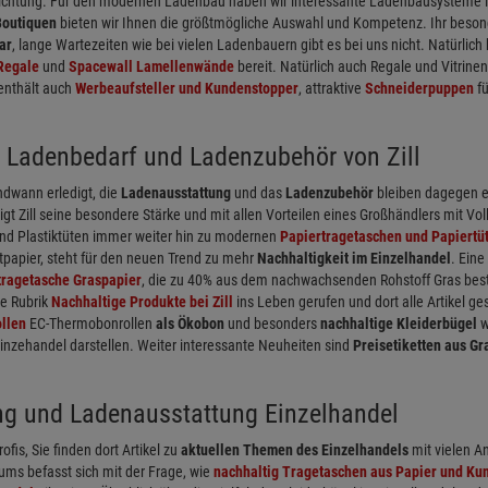
richtung. Für den modernen Ladenbau haben wir interessante Ladenbausysteme in
Boutiquen
bieten wir Ihnen die größtmögliche Auswahl und Kompetenz. Ihr besondere
ar
, lange Wartezeiten wie bei vielen Ladenbauern gibt es bei uns nicht. Natürli
Regale
und
Spacewall Lamellenwände
bereit. Natürlich auch Regale und Vitrinen
enthält auch
Werbeaufsteller und Kundenstopper
, attraktive
Schneiderpuppen
fü
 Ladenbedarf und Ladenzubehör von Zill
dwann erledigt, die
Ladenausstattung
und das
Ladenzubehör
bleiben dagegen e
igt Zill seine besondere Stärke und mit allen Vorteilen eines Großhändlers mit Vo
nd Plastiktüten immer weiter hin zu modernen
Papiertragetaschen und Papiertü
tpapier, steht für den neuen Trend zu mehr
Nachhaltigkeit im Einzelhandel
. Ein
tragetasche Graspapier
, die zu 40% aus dem nachwachsenden Rohstoff Gras beste
ne Rubrik
Nachhaltige Produkte bei Zill
ins Leben gerufen und dort alle Artikel 
llen
EC-Thermobonrollen
als Ökobon
und besonders
nachhaltige Kleiderbügel
w
Einzehandel darstellen. Weiter interessante Neuheiten sind
Preisetiketten aus Gr
ng und Ladenausstattung Einzelhandel
rofis, Sie finden dort Artikel zu
aktuellen Themen des Einzelhandels
mit vielen A
ums befasst sich mit der Frage, wie
nachhaltig Tragetaschen aus Papier und Kun