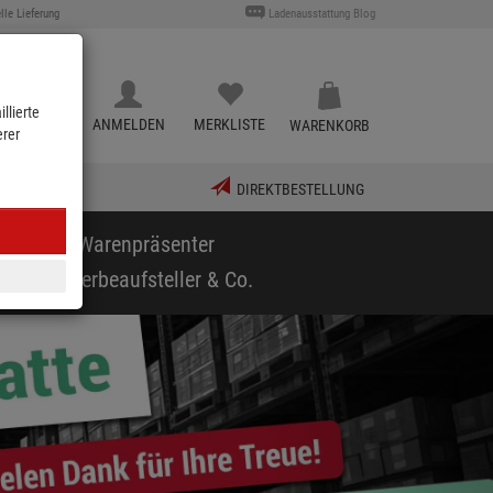
lle Lieferung
Ladenausstattung Blog
llierte
KATALOG
ANMELDEN
MERKLISTE
WARENKORB
erer
DIREKTBESTELLUNG
puppen & Warenpräsenter
arf
Werbeaufsteller & Co.
vor