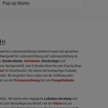
Pop-up-Stores
t!
eiswertes Ladenausstattungs-Sortiment sowie den gesamten
chwerpunkt für Ladeneinrichtung und Ladenausstattung im
r
,
Kleiderständer
,
Rollständer
,
Kleiderbügel
und
 zum Sportgeschäft, vom E-Smoker-Store bis zum Pop-Up-Shop.
arf
im Einzelhandel. Wir stehen für hochwertige Produkte,
ndel. Wir begleiten Ihren Laden von der Eröffnung über
at von der
Preisauszeichnung
bis zum
Prospektständer
.
ützen. Wir bieten eine engagierte
Ladenbau-Beratung
und
 bis zum Wand-Regal aus Metall, von der
Vitrine
bis zur