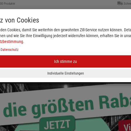
000 Produkte
Schne
tz von Cookies
den Cookies, damit Sie weiterhin den gewohnten Zill-Service nutzen können. Detai
nen und wie Sie Ihre Einwilligung jederzeit widerrufen können, erhalten Sie in uns
tzbestimmung
.
|
Datenschutz
Ich stimme zu
Kleiderbügel & Größenkennzeichnung
Schaufenster
eichnung
Plakate & Verkaufsförderung
Ladenbed