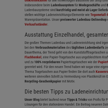
Umkleidekabine
für alle notwendigen Bausteine der Shop Ein
insbesondere beim
Ladenbausystem
für
Modegeschäfte
und
Ladenbausysteme sind
kurzfristig und meist ab Lager lieferb
stellen wichtige Ladeneinrichtungs-Elemente wie
Tegometall-
Warenpräsentation. Unser
preiswerter Ladenbau Onlineshop
Verkaufsständer
.
Ausstattung Einzelhandel, gesamter
Die großen Themen Ladenbau und Ladeneinrichtung sind irgen
bei den
Verbrauchmaterialien
des
täglichen Ladenbedarfs
ze
Dauerthema, der Trend geht von den Kunststofftragetaschen u
Flachhenkel
, eine Papier-Tragetasche aus ungebleichtem Kraf
und zu
100% recyclebaren
Papiertragetaschen wie der
Papier
geerntet wird. Für den neuen Trend haben wir sogar eine eige
Thema Tragetaschen aus Papier finden Sie dort auch
Kassenro
weiteren sinnvollen Schritt zu Vermeidung von Plastikmüll im 
Recycling-Geschenkpapier
mit Motiv.
Die besten Tipps zu Ladeneinrichtu
Unser Blog
bietet laufend neue
Tipps & Tricks
von Profis für P
Lösungen für den stationären Handel. Ein Beitrag neueren Dat