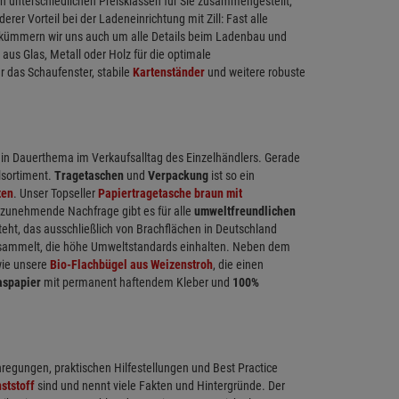
 unterschiedlichen Preisklassen für Sie zusammengestellt,
r Vorteil bei der Ladeneinrichtung mit Zill: Fast alle
ch kümmern wir uns auch um alle Details beim Ladenbau und
 aus Glas, Metall oder Holz für die optimale
r das Schaufenster, stabile
Kartenständer
und weitere robuste
in Dauerthema im Verkaufsalltag des Einzelhändlers. Gerade
llsortiment.
Tragetaschen
und
Verpackung
ist so ein
ten
. Unser Topseller
Papiertragetasche braun mit
e zunehmende Nachfrage gibt es für alle
umweltfreundlichen
ht, das ausschließlich von Brachflächen in Deutschland
gesammelt, die höhe Umweltstandards einhalten. Neben dem
ie unsere
Bio-Flachbügel aus Weizenstroh
, die einen
aspapier
mit permanent haftendem Kleber und
100%
nregungen, praktischen Hilfestellungen und Best Practice
ststoff
sind und nennt viele Fakten und Hintergründe. Der