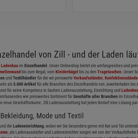
elhandel von Zill - und der Laden läuf
d
Ladenbau
im
Einzelhandel
. Unser Onlineshop bietet ein umfangreiches und pr
mellenwand
bis zum Regal, vom
Kleiderbügel
bis zu den
Tragetaschen
. Unser S
uen
und
Textilhändler
für die wir preiswerte
Verkaufsständer
,
Konfektionsstände
mehr als
5.000 Artikel
für alle Branchen des Einzelhandels von Juwelierladen bis
nnt für seine Kompetenz in Sachen Ladenausstattung, Einrichtung und
Ladenbed
umfassendes wie preiswertes Sortiment für
Geschäfte aller Branchen
im Einzelha
neue Geschäftsräume. Zill Ladenausstattung hat jeden Bedarf eine Lösung par
Bekleidung, Mode und Textil
und die
Ladeneinrichtung
, wobei wir Sie besonders gerne mit Rat und Tat unterst
teme
, als Ladenausstatter und Ladeneinrichter sorgen wir von der Verkaufstheke