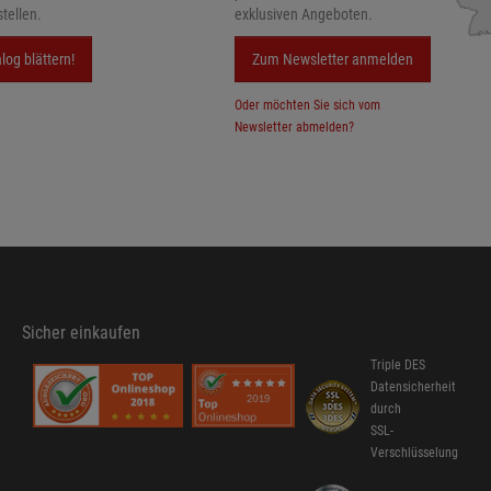
tellen.
exklusiven Angeboten.
log blättern!
Zum Newsletter anmelden
Oder möchten Sie sich vom
Newsletter abmelden?
Sicher einkaufen
Triple DES
Datensicherheit
durch
SSL-
Verschlüsselung