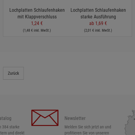
Lochplatten Schlaufenhaken
Lochplatten Schlaufenhaken
mit Klappverschluss
starke Ausführung
1,24 €
ab 1,69 €
(1,48 € inkl. MwSt.)
(2,01 € inkl. MwSt.)
Zurück
atalog
Newsletter
h 384 starke
Melden Sie sich jetzt an und
ttern und direkt
profitieren Sie von unseren