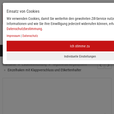
Einsatz von Cookies
Wir verwenden Cookies, damit Sie weiterhin den gewohnten Zill-Service nutze
Informationen und wie Sie Ihre Einwilligung jederzeit widerrufen können, erha
Datenschutzbestimmung
.
Impressum
|
Datenschutz
KATALOG
ANMELDEN
MERKLISTE
WARENKORB
Ich stimme zu
Toggle
navigation
Mobile
Startseite
Ladeneinrichtung
Tegometall Regalsystem
Einzelhaken mit Klappverschluss und Etikettenhalter