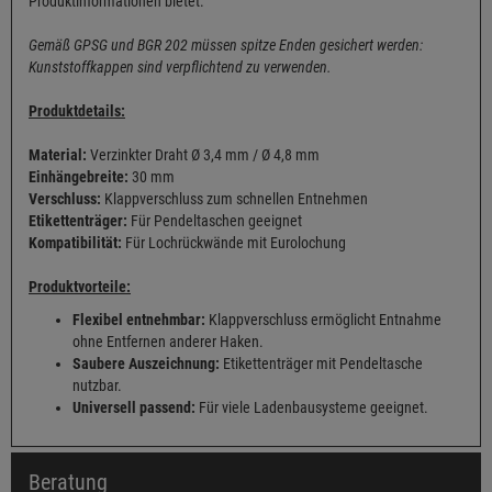
Produktinformationen bietet.
Gemäß GPSG und BGR 202 müssen spitze Enden gesichert werden:
Kunststoffkappen sind verpflichtend zu verwenden.
Produktdetails:
Material:
Verzinkter Draht Ø 3,4 mm / Ø 4,8 mm
Einhängebreite:
30 mm
Verschluss:
Klappverschluss zum schnellen Entnehmen
Etikettenträger:
Für Pendeltaschen geeignet
Kompatibilität:
Für Lochrückwände mit Eurolochung
Produktvorteile:
Flexibel entnehmbar:
Klappverschluss ermöglicht Entnahme
ohne Entfernen anderer Haken.
Saubere Auszeichnung:
Etikettenträger mit Pendeltasche
nutzbar.
Universell passend:
Für viele Ladenbausysteme geeignet.
Beratung