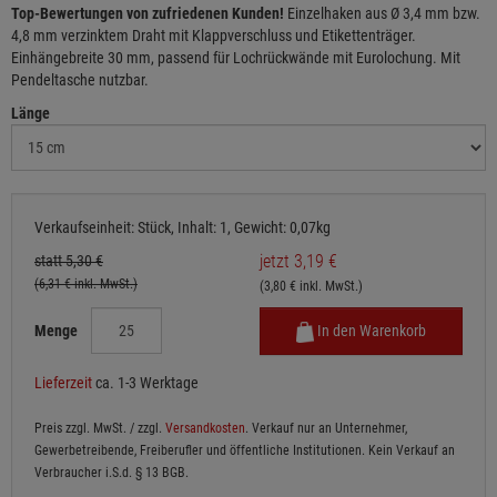
Top-Bewertungen von zufriedenen Kunden!
Einzelhaken aus Ø 3,4 mm bzw.
4,8 mm verzinktem Draht mit Klappverschluss und Etikettenträger.
Einhängebreite 30 mm, passend für Lochrückwände mit Eurolochung. Mit
Pendeltasche nutzbar.
Länge
Verkaufseinheit: Stück, Inhalt: 1, Gewicht: 0,07kg
jetzt 3,19 €
statt 5,30 €
(6,31 € inkl. MwSt.)
(3,80 € inkl. MwSt.)
Menge
In den Warenkorb
Lieferzeit
ca. 1-3 Werktage
Preis zzgl. MwSt. / zzgl.
Versandkosten
. Verkauf nur an Unternehmer,
Gewerbetreibende, Freiberufler und öffentliche Institutionen. Kein Verkauf an
Verbraucher i.S.d. § 13 BGB.