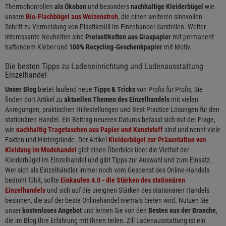
Thermobonrollen
als Ökobon
und besonders
nachhaltige Kleiderbügel
wie
unsere
Bio-Flachbügel aus Weizenstroh
, die einen weiteren sinnvollen
Schritt zu Vermeidung von Plastikmüll im Einzehandel darstellen. Weiter
interessante Neuheiten sind
Preisetiketten aus Graspapier
mit permanent
haftendem Kleber und
100% Recycling-Geschenkpapier
mit Motiv.
Die besten Tipps zu Ladeneinrichtung und Ladenausstattung
Einzelhandel
Unser Blog
bietet laufend neue
Tipps & Tricks
von Profis für Profis, Sie
finden dort Artikel zu
aktuellen Themen des Einzelhandels
mit vielen
Anregungen, praktischen Hilfestellungen und Best Practice Lösungen für den
stationären Handel. Ein Beitrag neueren Datums befasst sich mit der Frage,
wie
nachhaltig Tragetaschen aus Papier und Kunststoff
sind und nennt viele
Fakten und Hintergründe. Der Artikel
Kleiderbügel zur Präsentation von
Kleidung im Modehandel
gibt einen Überblick über die Vielfalt der
Kleiderbügel im Einzelhandel und gibt Tipps zur Auswahl und zum Einsatz.
Wer sich als Einzelhändler immer noch vom Gespenst des Online-Handels
bedroht fühlt, sollte
Einkaufen 4.0 - die Stärken des stationären
Einzelhandels
und sich auf die ureignen Stärken des stationären Handels
besinnen, die auf der beste Onlinehandel niemals bieten wird. Nutzen Sie
unser
kostenloses Angebot
und lernen Sie von den
Besten aus der Branche
,
die im Blog Ihre Erfahrung mit Ihnen teilen. Zill Ladenausstattung ist ein