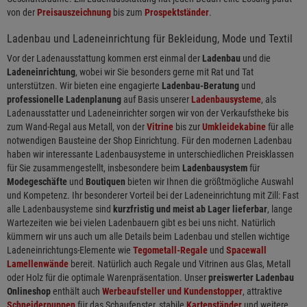
von der
Preisauszeichnung
bis zum
Prospektständer
.
Ladenbau und Ladeneinrichtung für Bekleidung, Mode und Textil
Vor der Ladenausstattung kommen erst einmal der
Ladenbau
und die
Ladeneinrichtung
, wobei wir Sie besonders gerne mit Rat und Tat
unterstützen. Wir bieten eine engagierte
Ladenbau-Beratung
und
professionelle Ladenplanung
auf Basis unserer
Ladenbausysteme
, als
Ladenausstatter und Ladeneinrichter sorgen wir von der Verkaufstheke bis
zum Wand-Regal aus Metall, von der
Vitrine
bis zur
Umkleidekabine
für alle
notwendigen Bausteine der Shop Einrichtung. Für den modernen Ladenbau
haben wir interessante Ladenbausysteme in unterschiedlichen Preisklassen
für Sie zusammengestellt, insbesondere beim
Ladenbausystem
für
Modegeschäfte
und
Boutiquen
bieten wir Ihnen die größtmögliche Auswahl
und Kompetenz. Ihr besonderer Vorteil bei der Ladeneinrichtung mit Zill: Fast
alle Ladenbausysteme sind
kurzfristig und meist ab Lager lieferbar
, lange
Wartezeiten wie bei vielen Ladenbauern gibt es bei uns nicht. Natürlich
kümmern wir uns auch um alle Details beim Ladenbau und stellen wichtige
Ladeneinrichtungs-Elemente wie
Tegometall-Regale
und
Spacewall
Lamellenwände
bereit. Natürlich auch Regale und Vitrinen aus Glas, Metall
oder Holz für die optimale Warenpräsentation. Unser
preiswerter Ladenbau
Onlineshop
enthält auch
Werbeaufsteller und Kundenstopper
, attraktive
Schneiderpuppen
für das Schaufenster, stabile
Kartenständer
und weitere