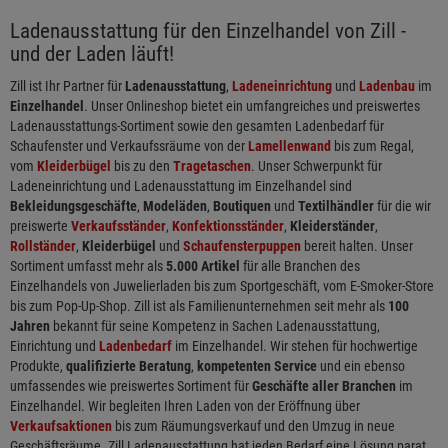
Ladenausstattung für den Einzelhandel von Zill -
und der Laden läuft!
Zill ist Ihr Partner für
Ladenausstattung
,
Ladeneinrichtung
und
Ladenbau
im
Einzelhandel
. Unser Onlineshop bietet ein umfangreiches und preiswertes
Ladenausstattungs-Sortiment sowie den gesamten Ladenbedarf für
Schaufenster und Verkaufssräume von der
Lamellenwand
bis zum Regal,
vom
Kleiderbügel
bis zu den
Tragetaschen
. Unser Schwerpunkt für
Ladeneinrichtung und Ladenausstattung im Einzelhandel sind
Bekleidungsgeschäfte
,
Modeläden
,
Boutiquen
und
Textilhändler
für die wir
preiswerte
Verkaufsständer
,
Konfektionsständer
,
Kleiderständer
,
Rollständer
,
Kleiderbügel
und
Schaufensterpuppen
bereit halten. Unser
Sortiment umfasst mehr als
5.000 Artikel
für alle Branchen des
Einzelhandels von Juwelierladen bis zum Sportgeschäft, vom E-Smoker-Store
bis zum Pop-Up-Shop. Zill ist als Familienunternehmen seit mehr als
100
Jahren
bekannt für seine Kompetenz in Sachen Ladenausstattung,
Einrichtung und
Ladenbedarf
im Einzelhandel. Wir stehen für hochwertige
Produkte,
qualifizierte Beratung
,
kompetenten Service
und ein ebenso
umfassendes wie preiswertes Sortiment für
Geschäfte aller Branchen
im
Einzelhandel. Wir begleiten Ihren Laden von der Eröffnung über
Verkaufsaktionen
bis zum Räumungsverkauf und den Umzug in neue
Geschäftsräume. Zill Ladenausstattung hat jeden Bedarf eine Lösung parat