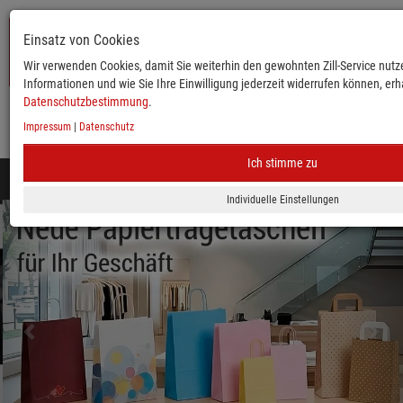
Einsatz von Cookies
Wir verwenden Cookies, damit Sie weiterhin den gewohnten Zill-Service nutze
Informationen und wie Sie Ihre Einwilligung jederzeit widerrufen können, erha
Datenschutzbestimmung
.
Impressum
|
Datenschutz
KATALOG
ANMELDEN
MERKLISTE
WARENKORB
Ich stimme zu
Toggle
navigation
zurück
vor
Mobile