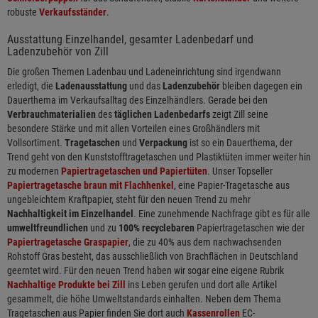
robuste
Verkaufsständer
.
Ausstattung Einzelhandel, gesamter Ladenbedarf und
Ladenzubehör von Zill
Die großen Themen Ladenbau und Ladeneinrichtung sind irgendwann
erledigt, die
Ladenausstattung
und das
Ladenzubehör
bleiben dagegen ein
Dauerthema im Verkaufsalltag des Einzelhändlers. Gerade bei den
Verbrauchmaterialien
des
täglichen Ladenbedarfs
zeigt Zill seine
besondere Stärke und mit allen Vorteilen eines Großhändlers mit
Vollsortiment.
Tragetaschen
und
Verpackung
ist so ein Dauerthema, der
Trend geht von den Kunststofftragetaschen und Plastiktüten immer weiter hin
zu modernen
Papiertragetaschen und Papiertüten
. Unser Topseller
Papiertragetasche braun mit Flachhenkel
, eine Papier-Tragetasche aus
ungebleichtem Kraftpapier, steht für den neuen Trend zu mehr
Nachhaltigkeit im Einzelhandel
. Eine zunehmende Nachfrage gibt es für alle
umweltfreundlichen
und zu
100% recyclebaren
Papiertragetaschen wie der
Papiertragetasche Graspapier
, die zu 40% aus dem nachwachsenden
Rohstoff Gras besteht, das ausschließlich von Brachflächen in Deutschland
geerntet wird. Für den neuen Trend haben wir sogar eine eigene Rubrik
Nachhaltige Produkte bei Zill
ins Leben gerufen und dort alle Artikel
gesammelt, die höhe Umweltstandards einhalten. Neben dem Thema
Tragetaschen aus Papier finden Sie dort auch
Kassenrollen
EC-