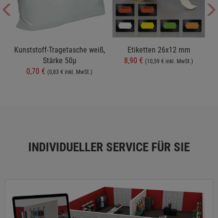
t
Kunststoff-Tragetasche weiß,
Etiketten 26x12 mm
Stärke 50µ
8,90 €
(10,59 € inkl. MwSt.)
0,70 €
(0,83 € inkl. MwSt.)
INDIVIDUELLER SERVICE FÜR SIE