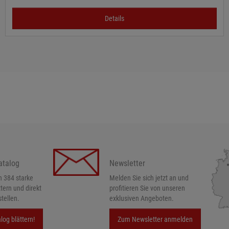
Details
atalog
Newsletter
h 384 starke
Melden Sie sich jetzt an und
ttern und direkt
profitieren Sie von unseren
tellen.
exklusiven Angeboten.
log blättern!
Zum Newsletter anmelden