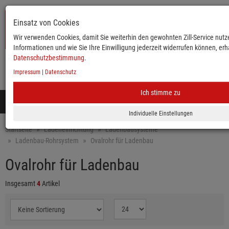
Einsatz von Cookies
Wir verwenden Cookies, damit Sie weiterhin den gewohnten Zill-Service nutze
Informationen und wie Sie Ihre Einwilligung jederzeit widerrufen können, erha
Datenschutzbestimmung
.
Impressum
|
Datenschutz
KATALOG
ANMELDEN
MERKLISTE
WARENKORB
Ich stimme zu
Toggle
navigation
Mobile
Startseite
Ladeneinrichtung
Ladenbausysteme
Ladenbau-Rohrsystem
Ovalrohr für Ladenbau
Ovalrohr für Ladenbau
Insgesamt
4
Artikel