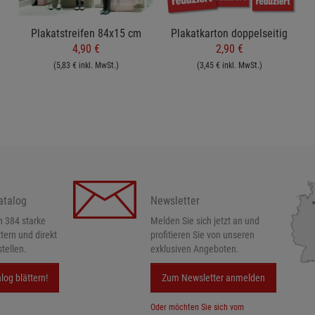
Plakatstreifen 84x15 cm
Plakatkarton doppelseitig
4,90 €
2,90 €
(5,83 € inkl. MwSt.)
(3,45 € inkl. MwSt.)
atalog
Newsletter
h 384 starke
Melden Sie sich jetzt an und
ttern und direkt
profitieren Sie von unseren
tellen.
exklusiven Angeboten.
log blättern!
Zum Newsletter anmelden
Oder möchten Sie sich vom