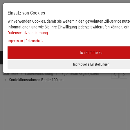
Einsatz von Cookies
Wir verwenden Cookies, damit Sie weiterhin den gewohnten Zill-Service nutze
Informationen und wie Sie Ihre Einwilligung jederzeit widerrufen können, erha
Datenschutzbestimmung
.
Impressum
|
Datenschutz
KATALOG
ANMELDEN
MERKLISTE
WARENKORB
Ich stimme zu
Toggle
navigation
Mobile
Startseite
Ladeneinrichtung
Tegometall Regalsystem
Konfektionsrahmen Breite 100 cm