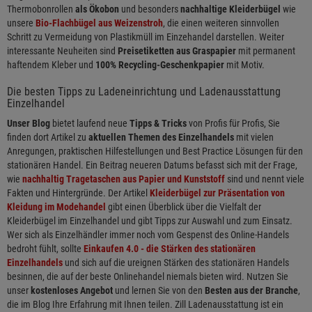
Thermobonrollen
als Ökobon
und besonders
nachhaltige Kleiderbügel
wie
unsere
Bio-Flachbügel aus Weizenstroh
, die einen weiteren sinnvollen
Schritt zu Vermeidung von Plastikmüll im Einzehandel darstellen. Weiter
interessante Neuheiten sind
Preisetiketten aus Graspapier
mit permanent
haftendem Kleber und
100% Recycling-Geschenkpapier
mit Motiv.
Die besten Tipps zu Ladeneinrichtung und Ladenausstattung
Einzelhandel
Unser Blog
bietet laufend neue
Tipps & Tricks
von Profis für Profis, Sie
finden dort Artikel zu
aktuellen Themen des Einzelhandels
mit vielen
Anregungen, praktischen Hilfestellungen und Best Practice Lösungen für den
stationären Handel. Ein Beitrag neueren Datums befasst sich mit der Frage,
wie
nachhaltig Tragetaschen aus Papier und Kunststoff
sind und nennt viele
Fakten und Hintergründe. Der Artikel
Kleiderbügel zur Präsentation von
Kleidung im Modehandel
gibt einen Überblick über die Vielfalt der
Kleiderbügel im Einzelhandel und gibt Tipps zur Auswahl und zum Einsatz.
Wer sich als Einzelhändler immer noch vom Gespenst des Online-Handels
bedroht fühlt, sollte
Einkaufen 4.0 - die Stärken des stationären
Einzelhandels
und sich auf die ureignen Stärken des stationären Handels
besinnen, die auf der beste Onlinehandel niemals bieten wird. Nutzen Sie
unser
kostenloses Angebot
und lernen Sie von den
Besten aus der Branche
,
die im Blog Ihre Erfahrung mit Ihnen teilen. Zill Ladenausstattung ist ein