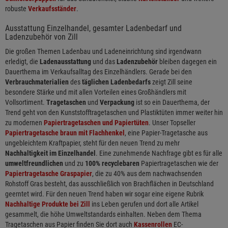
robuste
Verkaufsständer
.
Ausstattung Einzelhandel, gesamter Ladenbedarf und
Ladenzubehör von Zill
Die großen Themen Ladenbau und Ladeneinrichtung sind irgendwann
erledigt, die
Ladenausstattung
und das
Ladenzubehör
bleiben dagegen ein
Dauerthema im Verkaufsalltag des Einzelhändlers. Gerade bei den
Verbrauchmaterialien
des
täglichen Ladenbedarfs
zeigt Zill seine
besondere Stärke und mit allen Vorteilen eines Großhändlers mit
Vollsortiment.
Tragetaschen
und
Verpackung
ist so ein Dauerthema, der
Trend geht von den Kunststofftragetaschen und Plastiktüten immer weiter hin
zu modernen
Papiertragetaschen und Papiertüten
. Unser Topseller
Papiertragetasche braun mit Flachhenkel
, eine Papier-Tragetasche aus
ungebleichtem Kraftpapier, steht für den neuen Trend zu mehr
Nachhaltigkeit im Einzelhandel
. Eine zunehmende Nachfrage gibt es für alle
umweltfreundlichen
und zu
100% recyclebaren
Papiertragetaschen wie der
Papiertragetasche Graspapier
, die zu 40% aus dem nachwachsenden
Rohstoff Gras besteht, das ausschließlich von Brachflächen in Deutschland
geerntet wird. Für den neuen Trend haben wir sogar eine eigene Rubrik
Nachhaltige Produkte bei Zill
ins Leben gerufen und dort alle Artikel
gesammelt, die höhe Umweltstandards einhalten. Neben dem Thema
Tragetaschen aus Papier finden Sie dort auch
Kassenrollen
EC-