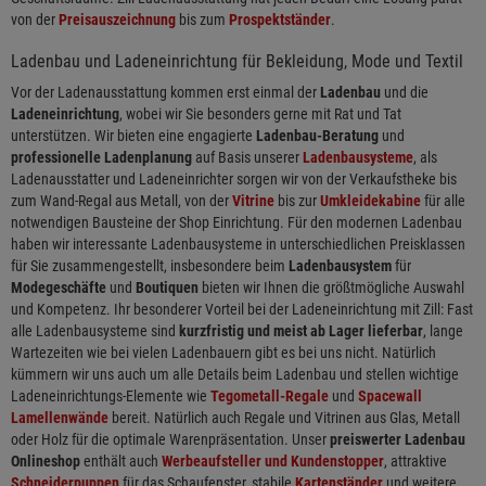
von der
Preisauszeichnung
bis zum
Prospektständer
.
Ladenbau und Ladeneinrichtung für Bekleidung, Mode und Textil
Vor der Ladenausstattung kommen erst einmal der
Ladenbau
und die
Ladeneinrichtung
, wobei wir Sie besonders gerne mit Rat und Tat
unterstützen. Wir bieten eine engagierte
Ladenbau-Beratung
und
professionelle Ladenplanung
auf Basis unserer
Ladenbausysteme
, als
Ladenausstatter und Ladeneinrichter sorgen wir von der Verkaufstheke bis
zum Wand-Regal aus Metall, von der
Vitrine
bis zur
Umkleidekabine
für alle
notwendigen Bausteine der Shop Einrichtung. Für den modernen Ladenbau
haben wir interessante Ladenbausysteme in unterschiedlichen Preisklassen
für Sie zusammengestellt, insbesondere beim
Ladenbausystem
für
Modegeschäfte
und
Boutiquen
bieten wir Ihnen die größtmögliche Auswahl
und Kompetenz. Ihr besonderer Vorteil bei der Ladeneinrichtung mit Zill: Fast
alle Ladenbausysteme sind
kurzfristig und meist ab Lager lieferbar
, lange
Wartezeiten wie bei vielen Ladenbauern gibt es bei uns nicht. Natürlich
kümmern wir uns auch um alle Details beim Ladenbau und stellen wichtige
Ladeneinrichtungs-Elemente wie
Tegometall-Regale
und
Spacewall
Lamellenwände
bereit. Natürlich auch Regale und Vitrinen aus Glas, Metall
oder Holz für die optimale Warenpräsentation. Unser
preiswerter Ladenbau
Onlineshop
enthält auch
Werbeaufsteller und Kundenstopper
, attraktive
Schneiderpuppen
für das Schaufenster, stabile
Kartenständer
und weitere