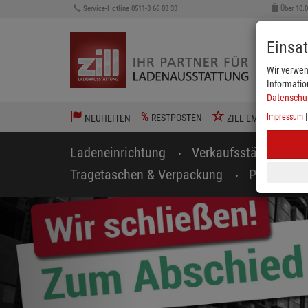
Service-Hotline 0511-8 66 03 33
Über 10.
Einsa
Wir verwen
Informatio
Datenschu
%
RESTPOSTEN
Impressum
NEUHEITEN
ZILL EMPFIEHLT
Ladeneinrichtung
Verkaufsständer
Tragetaschen & Verpackung
Preisausz
zurück