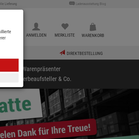
lle Lieferung
Ladenausstattung Blog
llierte
KATALOG
ANMELDEN
MERKLISTE
WARENKORB
erer
DIREKTBESTELLUNG
puppen & Warenpräsenter
arf
Werbeaufsteller & Co.
vor