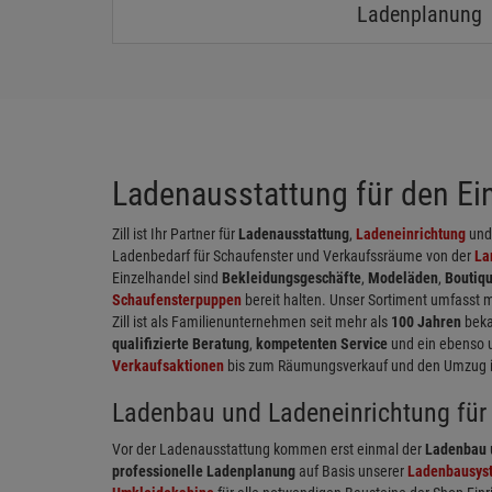
Ladenplanung
Ladenausstattung für den Einz
Zill ist Ihr Partner für
Ladenausstattung
,
Ladeneinrichtung
un
Ladenbedarf für Schaufenster und Verkaufssräume von der
La
Einzelhandel sind
Bekleidungsgeschäfte
,
Modeläden
,
Boutiq
Schaufensterpuppen
bereit halten. Unser Sortiment umfasst 
Zill ist als Familienunternehmen seit mehr als
100 Jahren
beka
qualifizierte Beratung
,
kompetenten Service
und ein ebenso 
Verkaufsaktionen
bis zum Räumungsverkauf und den Umzug in 
Ladenbau und Ladeneinrichtung für 
Vor der Ladenausstattung kommen erst einmal der
Ladenbau
professionelle Ladenplanung
auf Basis unserer
Ladenbausys