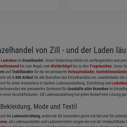
elhandel von Zill - und der Laden läuf
d
Ladenbau
im
Einzelhandel
. Unser Onlineshop bietet ein umfangreiches und pr
mellenwand
bis zum Regal, vom
Kleiderbügel
bis zu den
Tragetaschen
. Unser S
uen
und
Textilhändler
für die wir preiswerte
Verkaufsständer
,
Konfektionsstände
mehr als
5.000 Artikel
für alle Branchen des Einzelhandels von Juwelierladen bis
nnt für seine Kompetenz in Sachen Ladenausstattung, Einrichtung und
Ladenbed
umfassendes wie preiswertes Sortiment für
Geschäfte aller Branchen
im Einzelha
neue Geschäftsräume. Zill Ladenausstattung hat jeden Bedarf eine Lösung par
Bekleidung, Mode und Textil
und die
Ladeneinrichtung
, wobei wir Sie besonders gerne mit Rat und Tat unterst
teme
, als Ladenausstatter und Ladeneinrichter sorgen wir von der Verkaufstheke