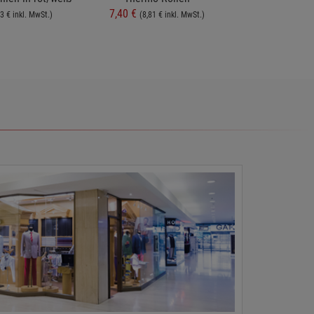
7,40 €
4,75 €
3 € inkl. MwSt.)
(8,81 € inkl. MwSt.)
(5,65