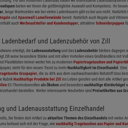
richtung. Für den modernen Ladenbau haben wir interessante Ladenbausysteme in
Boutiquen
bieten wir Ihnen die größtmögliche Auswahl und Kompetenz. Ihr besondere
ar
, lange Wartezeiten wie bei vielen Ladenbauern gibt es bei uns nicht. Natürli
Regale
und
Spacewall Lamellenwände
bereit. Natürlich auch Regale und Vitrinen
enthält auch
Werbeaufsteller und Kundenstopper
, attraktive
Schneiderpuppen
fü
 Ladenbedarf und Ladenzubehör von Zill
dwann erledigt, die
Ladenausstattung
und das
Ladenzubehör
bleiben dagegen e
igt Zill seine besondere Stärke und mit allen Vorteilen eines Großhändlers mit Vo
nd Plastiktüten immer weiter hin zu modernen
Papiertragetaschen und Papiertü
tpapier, steht für den neuen Trend zu mehr
Nachhaltigkeit im Einzelhandel
. Ein
tragetasche Graspapier
, die zu 40% aus dem nachwachsenden Rohstoff Gras beste
ne Rubrik
Nachhaltige Produkte bei Zill
ins Leben gerufen und dort alle Artikel 
llen
EC-Thermobonrollen
als Ökobon
und besonders
nachhaltige Kleiderbügel
w
Einzehandel darstellen. Weiter interessante Neuheiten sind
Preisetiketten aus Gr
ng und Ladenausstattung Einzelhandel
rofis, Sie finden dort Artikel zu
aktuellen Themen des Einzelhandels
mit vielen A
ums befasst sich mit der Frage, wie
nachhaltig Tragetaschen aus Papier und Kun