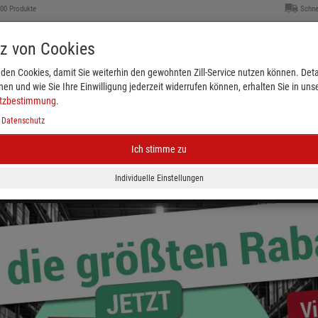
000 Produkte
Schne
tz von Cookies
den Cookies, damit Sie weiterhin den gewohnten Zill-Service nutzen können. Detai
nen und wie Sie Ihre Einwilligung jederzeit widerrufen können, erhalten Sie in uns
tzbestimmung
.
|
Datenschutz
Ich stimme zu
Kleiderbügel & Größenkennzeichnung
Schaufenster
eichnung
Plakate & Verkaufsförderung
Ladenbed