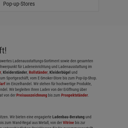
Pop-up-Stores
t!
eiswertes Ladenausstattungs-Sortiment sowie den gesamten
chwerpunkt für Ladeneinrichtung und Ladenausstattung im
r
,
Kleiderständer
,
Rollständer
,
Kleiderbügel
und
 zum Sportgeschäft, vom E-Smoker-Store bis zum Pop-Up-Shop.
arf
im Einzelhandel. Wir stehen für hochwertige Produkte,
ndel. Wir begleiten Ihren Laden von der Eröffnung über
at von der
Preisauszeichnung
bis zum
Prospektständer
.
ützen. Wir bieten eine engagierte
Ladenbau-Beratung
und
 bis zum Wand-Regal aus Metall, von der
Vitrine
bis zur