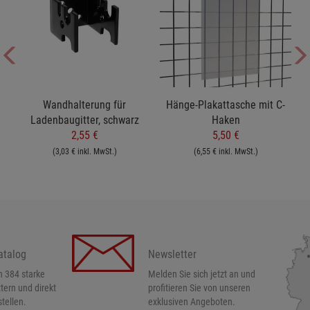
hr
Wandhalterung für
Hänge-Plakattasche mit C-
Me
Ladenbaugitter, schwarz
Haken
2,55 €
5,50 €
(3,03 € inkl. MwSt.)
(6,55 € inkl. MwSt.)
atalog
Newsletter
h 384 starke
Melden Sie sich jetzt an und
ttern und direkt
profitieren Sie von unseren
tellen.
exklusiven Angeboten.