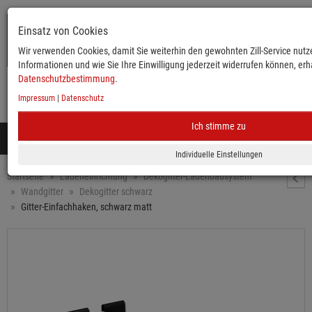
Einsatz von Cookies
Wir verwenden Cookies, damit Sie weiterhin den gewohnten Zill-Service nutze
Informationen und wie Sie Ihre Einwilligung jederzeit widerrufen können, erha
Datenschutzbestimmung
.
Impressum
|
Datenschutz
KATALOG
ANMELDEN
MERKLISTE
WARENKORB
Ich stimme zu
Toggle
navigation
Mobile
Startseite
Ladeneinrichtung
Dekogitter-Ladenbausystem
Wandgitter
Dekogitter schwarz
Gitter-Einfachhaken, schwarz matt