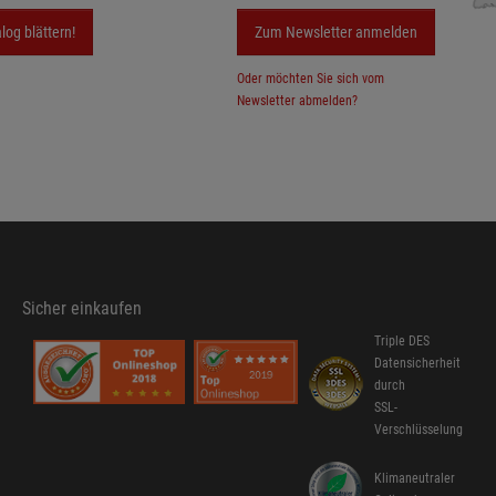
log blättern!
Zum Newsletter anmelden
Oder möchten Sie sich vom
Newsletter abmelden?
Sicher einkaufen
Triple DES
Datensicherheit
durch
SSL-
Verschlüsselung
Klimaneutraler