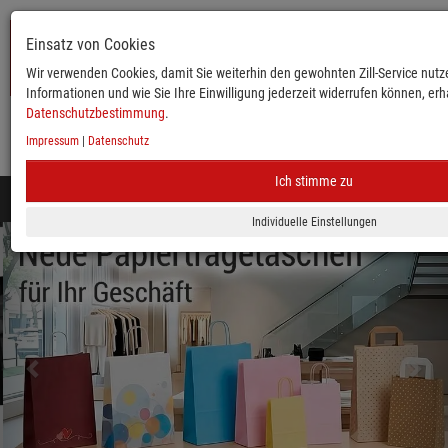
Einsatz von Cookies
Wir verwenden Cookies, damit Sie weiterhin den gewohnten Zill-Service nutze
Informationen und wie Sie Ihre Einwilligung jederzeit widerrufen können, erha
Datenschutzbestimmung
.
Impressum
|
Datenschutz
KATALOG
ANMELDEN
MERKLISTE
WARENKORB
Ich stimme zu
Toggle
navigation
zurück
vor
Mobile