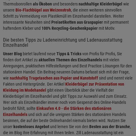
Thermobonrollen
als Ökobon
und besonders
nachhaltige Kleiderbügel
wie
unsere
Bio-Flachbügel aus Weizenstroh
, die einen weiteren sinnvollen
Schritt zu Vermeidung von Plastikmüll im Einzehandel darstellen. Weiter
interessante Neuheiten sind
Preisetiketten aus Graspapier
mit permanent
haftendem Kleber und
100% Recycling-Geschenkpapier
mit Motiv.
Die besten Tipps zu Ladeneinrichtung und Ladenausstattung
Einzelhandel
Unser Blog
bietet laufend neue
Tipps & Tricks
von Profis für Profis, Sie
finden dort Artikel zu
aktuellen Themen des Einzelhandels
mit vielen
Anregungen, praktischen Hilfestellungen und Best Practice Lösungen für den
stationären Handel. Ein Beitrag neueren Datums befasst sich mit der Frage,
wie
nachhaltig Tragetaschen aus Papier und Kunststoff
sind und nennt viele
Fakten und Hintergründe. Der Artikel
Kleiderbügel zur Präsentation von
Kleidung im Modehandel
gibt einen Überblick über die Vielfalt der
Kleiderbügel im Einzelhandel und gibt Tipps zur Auswahl und zum Einsatz.
Wer sich als Einzelhändler immer noch vom Gespenst des Online-Handels
bedroht fühlt, sollte
Einkaufen 4.0 - die Stärken des stationären
Einzelhandels
und sich auf die ureignen Stärken des stationären Handels
besinnen, die auf der beste Onlinehandel niemals bieten wird. Nutzen Sie
unser
kostenloses Angebot
und lernen Sie von den
Besten aus der Branche
,
die im Blog Ihre Erfahrung mit Ihnen teilen. Zill Ladenausstattung ist ein