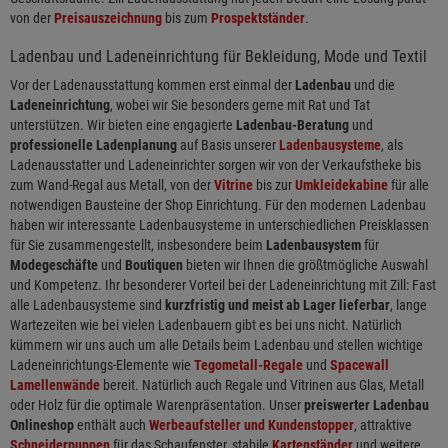
von der
Preisauszeichnung
bis zum
Prospektständer
.
Ladenbau und Ladeneinrichtung für Bekleidung, Mode und Textil
Vor der Ladenausstattung kommen erst einmal der
Ladenbau
und die
Ladeneinrichtung
, wobei wir Sie besonders gerne mit Rat und Tat
unterstützen. Wir bieten eine engagierte
Ladenbau-Beratung
und
professionelle Ladenplanung
auf Basis unserer
Ladenbausysteme
, als
Ladenausstatter und Ladeneinrichter sorgen wir von der Verkaufstheke bis
zum Wand-Regal aus Metall, von der
Vitrine
bis zur
Umkleidekabine
für alle
notwendigen Bausteine der Shop Einrichtung. Für den modernen Ladenbau
haben wir interessante Ladenbausysteme in unterschiedlichen Preisklassen
für Sie zusammengestellt, insbesondere beim
Ladenbausystem
für
Modegeschäfte
und
Boutiquen
bieten wir Ihnen die größtmögliche Auswahl
und Kompetenz. Ihr besonderer Vorteil bei der Ladeneinrichtung mit Zill: Fast
alle Ladenbausysteme sind
kurzfristig und meist ab Lager lieferbar
, lange
Wartezeiten wie bei vielen Ladenbauern gibt es bei uns nicht. Natürlich
kümmern wir uns auch um alle Details beim Ladenbau und stellen wichtige
Ladeneinrichtungs-Elemente wie
Tegometall-Regale
und
Spacewall
Lamellenwände
bereit. Natürlich auch Regale und Vitrinen aus Glas, Metall
oder Holz für die optimale Warenpräsentation. Unser
preiswerter Ladenbau
Onlineshop
enthält auch
Werbeaufsteller und Kundenstopper
, attraktive
Schneiderpuppen
für das Schaufenster, stabile
Kartenständer
und weitere