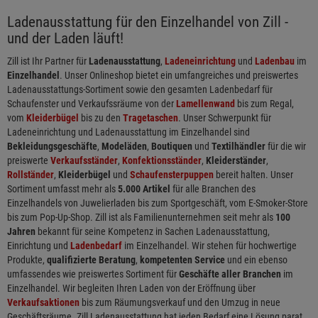
Ladenausstattung für den Einzelhandel von Zill -
und der Laden läuft!
Zill ist Ihr Partner für
Ladenausstattung
,
Ladeneinrichtung
und
Ladenbau
im
Einzelhandel
. Unser Onlineshop bietet ein umfangreiches und preiswertes
Ladenausstattungs-Sortiment sowie den gesamten Ladenbedarf für
Schaufenster und Verkaufssräume von der
Lamellenwand
bis zum Regal,
vom
Kleiderbügel
bis zu den
Tragetaschen
. Unser Schwerpunkt für
Ladeneinrichtung und Ladenausstattung im Einzelhandel sind
Bekleidungsgeschäfte
,
Modeläden
,
Boutiquen
und
Textilhändler
für die wir
preiswerte
Verkaufsständer
,
Konfektionsständer
,
Kleiderständer
,
Rollständer
,
Kleiderbügel
und
Schaufensterpuppen
bereit halten. Unser
Sortiment umfasst mehr als
5.000 Artikel
für alle Branchen des
Einzelhandels von Juwelierladen bis zum Sportgeschäft, vom E-Smoker-Store
bis zum Pop-Up-Shop. Zill ist als Familienunternehmen seit mehr als
100
Jahren
bekannt für seine Kompetenz in Sachen Ladenausstattung,
Einrichtung und
Ladenbedarf
im Einzelhandel. Wir stehen für hochwertige
Produkte,
qualifizierte Beratung
,
kompetenten Service
und ein ebenso
umfassendes wie preiswertes Sortiment für
Geschäfte aller Branchen
im
Einzelhandel. Wir begleiten Ihren Laden von der Eröffnung über
Verkaufsaktionen
bis zum Räumungsverkauf und den Umzug in neue
Geschäftsräume. Zill Ladenausstattung hat jeden Bedarf eine Lösung parat