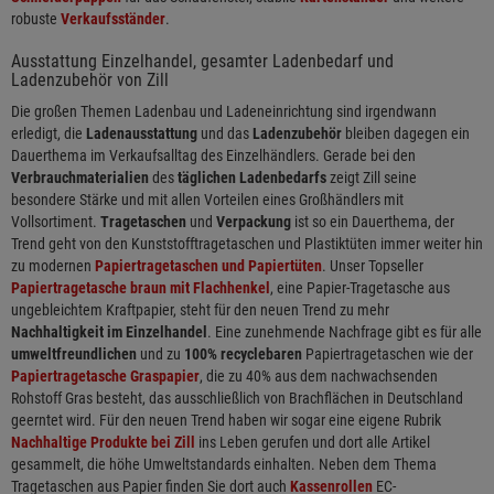
robuste
Verkaufsständer
.
Ausstattung Einzelhandel, gesamter Ladenbedarf und
Ladenzubehör von Zill
Die großen Themen Ladenbau und Ladeneinrichtung sind irgendwann
erledigt, die
Ladenausstattung
und das
Ladenzubehör
bleiben dagegen ein
Dauerthema im Verkaufsalltag des Einzelhändlers. Gerade bei den
Verbrauchmaterialien
des
täglichen Ladenbedarfs
zeigt Zill seine
besondere Stärke und mit allen Vorteilen eines Großhändlers mit
Vollsortiment.
Tragetaschen
und
Verpackung
ist so ein Dauerthema, der
Trend geht von den Kunststofftragetaschen und Plastiktüten immer weiter hin
zu modernen
Papiertragetaschen und Papiertüten
. Unser Topseller
Papiertragetasche braun mit Flachhenkel
, eine Papier-Tragetasche aus
ungebleichtem Kraftpapier, steht für den neuen Trend zu mehr
Nachhaltigkeit im Einzelhandel
. Eine zunehmende Nachfrage gibt es für alle
umweltfreundlichen
und zu
100% recyclebaren
Papiertragetaschen wie der
Papiertragetasche Graspapier
, die zu 40% aus dem nachwachsenden
Rohstoff Gras besteht, das ausschließlich von Brachflächen in Deutschland
geerntet wird. Für den neuen Trend haben wir sogar eine eigene Rubrik
Nachhaltige Produkte bei Zill
ins Leben gerufen und dort alle Artikel
gesammelt, die höhe Umweltstandards einhalten. Neben dem Thema
Tragetaschen aus Papier finden Sie dort auch
Kassenrollen
EC-