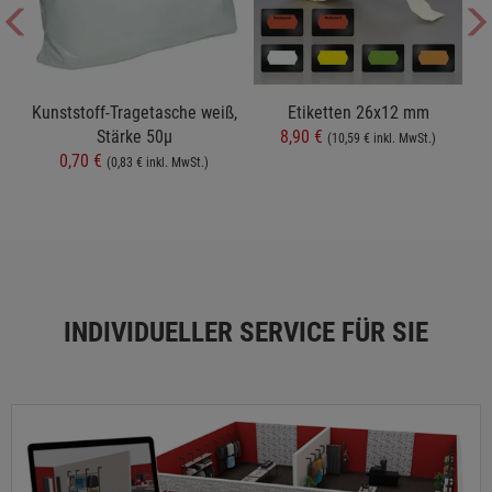
t
Kunststoff-Tragetasche weiß,
Etiketten 26x12 mm
Stärke 50µ
8,90 €
(10,59 € inkl. MwSt.)
0,70 €
(0,83 € inkl. MwSt.)
INDIVIDUELLER SERVICE FÜR SIE