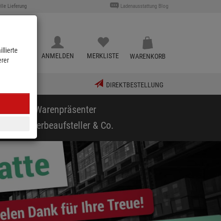
lle Lieferung
Ladenausstattung Blog
llierte
KATALOG
ANMELDEN
MERKLISTE
WARENKORB
erer
DIREKTBESTELLUNG
puppen & Warenpräsenter
arf
Werbeaufsteller & Co.
vor