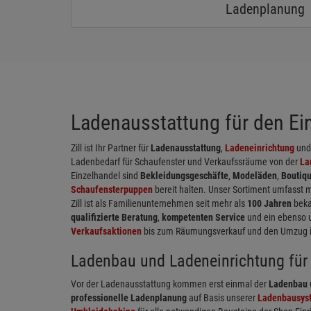
Ladenplanung
Ladenausstattung für den Einz
Zill ist Ihr Partner für
Ladenausstattung
,
Ladeneinrichtung
un
Ladenbedarf für Schaufenster und Verkaufssräume von der
La
Einzelhandel sind
Bekleidungsgeschäfte
,
Modeläden
,
Boutiq
Schaufensterpuppen
bereit halten. Unser Sortiment umfasst 
Zill ist als Familienunternehmen seit mehr als
100 Jahren
beka
qualifizierte Beratung
,
kompetenten Service
und ein ebenso 
Verkaufsaktionen
bis zum Räumungsverkauf und den Umzug in 
Ladenbau und Ladeneinrichtung für 
Vor der Ladenausstattung kommen erst einmal der
Ladenbau
professionelle Ladenplanung
auf Basis unserer
Ladenbausys