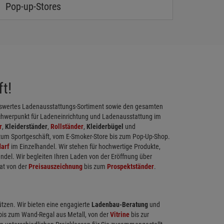
Pop-up-Stores
t!
eiswertes Ladenausstattungs-Sortiment sowie den gesamten
chwerpunkt für Ladeneinrichtung und Ladenausstattung im
r
,
Kleiderständer
,
Rollständer
,
Kleiderbügel
und
 zum Sportgeschäft, vom E-Smoker-Store bis zum Pop-Up-Shop.
arf
im Einzelhandel. Wir stehen für hochwertige Produkte,
ndel. Wir begleiten Ihren Laden von der Eröffnung über
at von der
Preisauszeichnung
bis zum
Prospektständer
.
ützen. Wir bieten eine engagierte
Ladenbau-Beratung
und
 bis zum Wand-Regal aus Metall, von der
Vitrine
bis zur