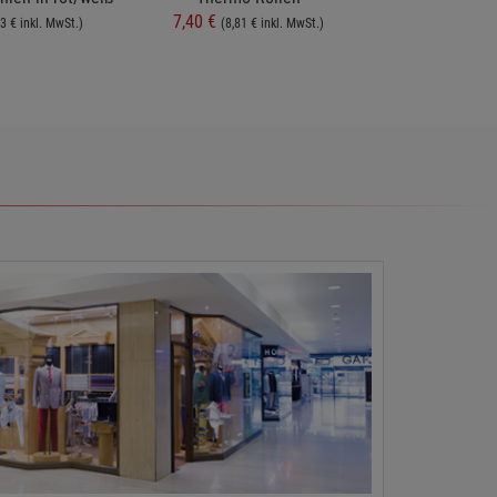
7,40 €
4,75 €
3 € inkl. MwSt.)
(8,81 € inkl. MwSt.)
(5,65