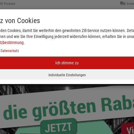
000 Produkte
Schne
tz von Cookies
den Cookies, damit Sie weiterhin den gewohnten Zill-Service nutzen können. Detai
nen und wie Sie Ihre Einwilligung jederzeit widerrufen können, erhalten Sie in uns
tzbestimmung
.
|
Datenschutz
Ich stimme zu
Kleiderbügel & Größenkennzeichnung
Schaufenster
eichnung
Plakate & Verkaufsförderung
Ladenbed