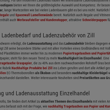
richtung. Für den modernen Ladenbau haben wir interessante Ladenbausysteme in
Boutiquen
bieten wir Ihnen die größtmögliche Auswahl und Kompetenz. Ihr besondere
ar
, lange Wartezeiten wie bei vielen Ladenbauern gibt es bei uns nicht. Natürli
Regale
und
Spacewall Lamellenwände
bereit. Natürlich auch Regale und Vitrinen
enthält auch
Werbeaufsteller und Kundenstopper
, attraktive
Schneiderpuppen
fü
 Ladenbedarf und Ladenzubehör von Zill
dwann erledigt, die
Ladenausstattung
und das
Ladenzubehör
bleiben dagegen e
igt Zill seine besondere Stärke und mit allen Vorteilen eines Großhändlers mit Vo
nd Plastiktüten immer weiter hin zu modernen
Papiertragetaschen und Papiertü
tpapier, steht für den neuen Trend zu mehr
Nachhaltigkeit im Einzelhandel
. Ein
tragetasche Graspapier
, die zu 40% aus dem nachwachsenden Rohstoff Gras beste
ne Rubrik
Nachhaltige Produkte bei Zill
ins Leben gerufen und dort alle Artikel 
llen
EC-Thermobonrollen
als Ökobon
und besonders
nachhaltige Kleiderbügel
w
Einzehandel darstellen. Weiter interessante Neuheiten sind
Preisetiketten aus Gr
ng und Ladenausstattung Einzelhandel
rofis, Sie finden dort Artikel zu
aktuellen Themen des Einzelhandels
mit vielen A
ums befasst sich mit der Frage, wie
nachhaltig Tragetaschen aus Papier und Kun