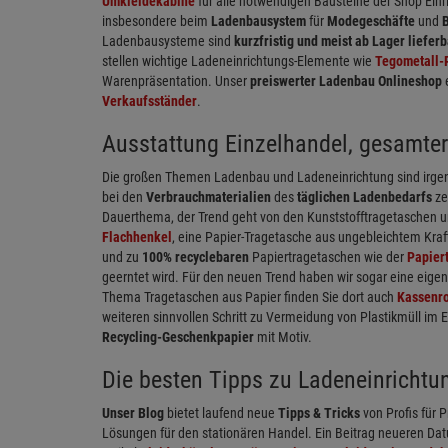
Umkleidekabine
für alle notwendigen Bausteine der Shop Ein
insbesondere beim
Ladenbausystem
für
Modegeschäfte
und
Ladenbausysteme sind
kurzfristig und meist ab Lager lieferb
stellen wichtige Ladeneinrichtungs-Elemente wie
Tegometall-
Warenpräsentation. Unser
preiswerter Ladenbau Onlineshop
Verkaufsständer
.
Ausstattung Einzelhandel, gesamter
Die großen Themen Ladenbau und Ladeneinrichtung sind irgen
bei den
Verbrauchmaterialien
des
täglichen Ladenbedarfs
ze
Dauerthema, der Trend geht von den Kunststofftragetaschen u
Flachhenkel
, eine Papier-Tragetasche aus ungebleichtem Kraf
und zu
100% recyclebaren
Papiertragetaschen wie der
Papier
geerntet wird. Für den neuen Trend haben wir sogar eine eige
Thema Tragetaschen aus Papier finden Sie dort auch
Kassenro
weiteren sinnvollen Schritt zu Vermeidung von Plastikmüll im 
Recycling-Geschenkpapier
mit Motiv.
Die besten Tipps zu Ladeneinrichtu
Unser Blog
bietet laufend neue
Tipps & Tricks
von Profis für P
Lösungen für den stationären Handel. Ein Beitrag neueren Dat