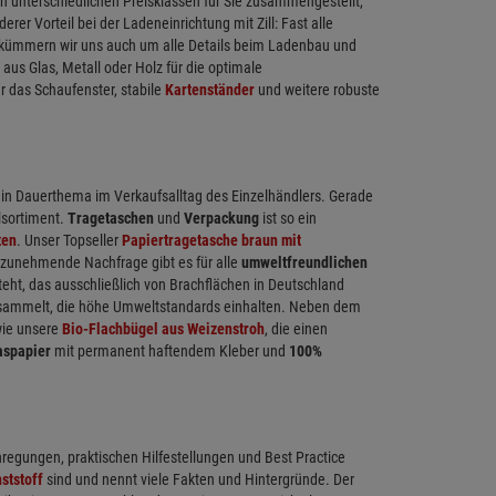
 unterschiedlichen Preisklassen für Sie zusammengestellt,
r Vorteil bei der Ladeneinrichtung mit Zill: Fast alle
ch kümmern wir uns auch um alle Details beim Ladenbau und
 aus Glas, Metall oder Holz für die optimale
r das Schaufenster, stabile
Kartenständer
und weitere robuste
in Dauerthema im Verkaufsalltag des Einzelhändlers. Gerade
llsortiment.
Tragetaschen
und
Verpackung
ist so ein
ten
. Unser Topseller
Papiertragetasche braun mit
e zunehmende Nachfrage gibt es für alle
umweltfreundlichen
ht, das ausschließlich von Brachflächen in Deutschland
gesammelt, die höhe Umweltstandards einhalten. Neben dem
ie unsere
Bio-Flachbügel aus Weizenstroh
, die einen
aspapier
mit permanent haftendem Kleber und
100%
nregungen, praktischen Hilfestellungen und Best Practice
ststoff
sind und nennt viele Fakten und Hintergründe. Der