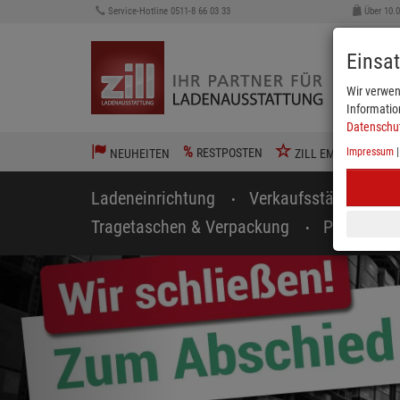
Service-Hotline 0511-8 66 03 33
Über 10.
Einsa
Wir verwen
Informatio
Datenschu
%
RESTPOSTEN
Impressum
NEUHEITEN
ZILL EMPFIEHLT
Ladeneinrichtung
Verkaufsständer
Tragetaschen & Verpackung
Preisausz
zurück