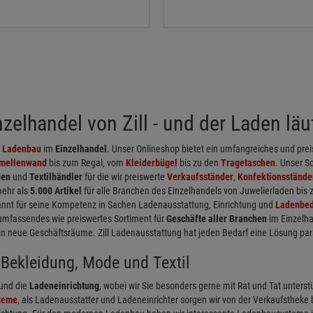
elhandel von Zill - und der Laden läuf
d
Ladenbau
im
Einzelhandel
. Unser Onlineshop bietet ein umfangreiches und pr
mellenwand
bis zum Regal, vom
Kleiderbügel
bis zu den
Tragetaschen
. Unser S
uen
und
Textilhändler
für die wir preiswerte
Verkaufsständer
,
Konfektionsstände
mehr als
5.000 Artikel
für alle Branchen des Einzelhandels von Juwelierladen bis
nnt für seine Kompetenz in Sachen Ladenausstattung, Einrichtung und
Ladenbed
umfassendes wie preiswertes Sortiment für
Geschäfte aller Branchen
im Einzelha
neue Geschäftsräume. Zill Ladenausstattung hat jeden Bedarf eine Lösung par
Bekleidung, Mode und Textil
und die
Ladeneinrichtung
, wobei wir Sie besonders gerne mit Rat und Tat unterst
teme
, als Ladenausstatter und Ladeneinrichter sorgen wir von der Verkaufstheke