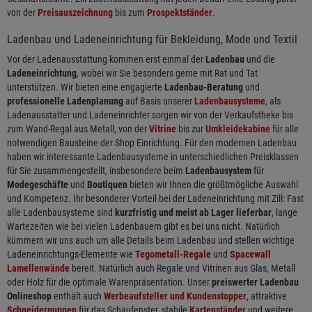
von der
Preisauszeichnung
bis zum
Prospektständer
.
Ladenbau und Ladeneinrichtung für Bekleidung, Mode und Textil
Vor der Ladenausstattung kommen erst einmal der
Ladenbau
und die
Ladeneinrichtung
, wobei wir Sie besonders gerne mit Rat und Tat
unterstützen. Wir bieten eine engagierte
Ladenbau-Beratung
und
professionelle Ladenplanung
auf Basis unserer
Ladenbausysteme
, als
Ladenausstatter und Ladeneinrichter sorgen wir von der Verkaufstheke bis
zum Wand-Regal aus Metall, von der
Vitrine
bis zur
Umkleidekabine
für alle
notwendigen Bausteine der Shop Einrichtung. Für den modernen Ladenbau
haben wir interessante Ladenbausysteme in unterschiedlichen Preisklassen
für Sie zusammengestellt, insbesondere beim
Ladenbausystem
für
Modegeschäfte
und
Boutiquen
bieten wir Ihnen die größtmögliche Auswahl
und Kompetenz. Ihr besonderer Vorteil bei der Ladeneinrichtung mit Zill: Fast
alle Ladenbausysteme sind
kurzfristig und meist ab Lager lieferbar
, lange
Wartezeiten wie bei vielen Ladenbauern gibt es bei uns nicht. Natürlich
kümmern wir uns auch um alle Details beim Ladenbau und stellen wichtige
Ladeneinrichtungs-Elemente wie
Tegometall-Regale
und
Spacewall
Lamellenwände
bereit. Natürlich auch Regale und Vitrinen aus Glas, Metall
oder Holz für die optimale Warenpräsentation. Unser
preiswerter Ladenbau
Onlineshop
enthält auch
Werbeaufsteller und Kundenstopper
, attraktive
Schneiderpuppen
für das Schaufenster, stabile
Kartenständer
und weitere