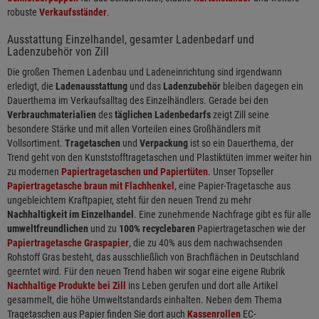
robuste
Verkaufsständer
.
Ausstattung Einzelhandel, gesamter Ladenbedarf und
Ladenzubehör von Zill
Die großen Themen Ladenbau und Ladeneinrichtung sind irgendwann
erledigt, die
Ladenausstattung
und das
Ladenzubehör
bleiben dagegen ein
Dauerthema im Verkaufsalltag des Einzelhändlers. Gerade bei den
Verbrauchmaterialien
des
täglichen Ladenbedarfs
zeigt Zill seine
besondere Stärke und mit allen Vorteilen eines Großhändlers mit
Vollsortiment.
Tragetaschen
und
Verpackung
ist so ein Dauerthema, der
Trend geht von den Kunststofftragetaschen und Plastiktüten immer weiter hin
zu modernen
Papiertragetaschen und Papiertüten
. Unser Topseller
Papiertragetasche braun mit Flachhenkel
, eine Papier-Tragetasche aus
ungebleichtem Kraftpapier, steht für den neuen Trend zu mehr
Nachhaltigkeit im Einzelhandel
. Eine zunehmende Nachfrage gibt es für alle
umweltfreundlichen
und zu
100% recyclebaren
Papiertragetaschen wie der
Papiertragetasche Graspapier
, die zu 40% aus dem nachwachsenden
Rohstoff Gras besteht, das ausschließlich von Brachflächen in Deutschland
geerntet wird. Für den neuen Trend haben wir sogar eine eigene Rubrik
Nachhaltige Produkte bei Zill
ins Leben gerufen und dort alle Artikel
gesammelt, die höhe Umweltstandards einhalten. Neben dem Thema
Tragetaschen aus Papier finden Sie dort auch
Kassenrollen
EC-