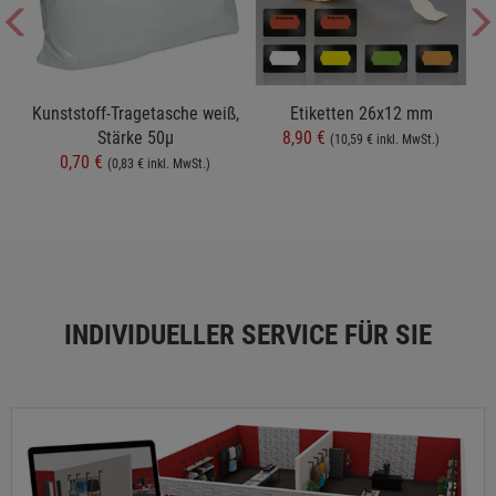
t
Kunststoff-Tragetasche weiß,
Etiketten 26x12 mm
Stärke 50µ
8,90 €
(10,59 € inkl. MwSt.)
0,70 €
(0,83 € inkl. MwSt.)
INDIVIDUELLER SERVICE FÜR SIE