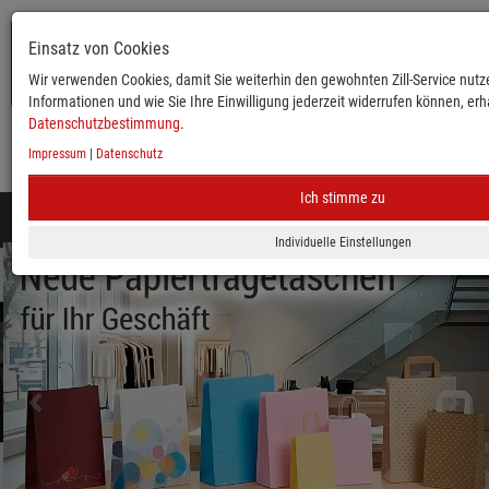
Einsatz von Cookies
Wir verwenden Cookies, damit Sie weiterhin den gewohnten Zill-Service nutze
Informationen und wie Sie Ihre Einwilligung jederzeit widerrufen können, erha
Datenschutzbestimmung
.
Impressum
|
Datenschutz
KATALOG
ANMELDEN
MERKLISTE
WARENKORB
Ich stimme zu
Toggle
navigation
zurück
vor
Mobile