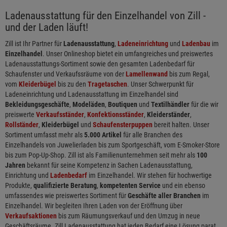
Ladenausstattung für den Einzelhandel von Zill -
und der Laden läuft!
Zill ist Ihr Partner für
Ladenausstattung
,
Ladeneinrichtung
und
Ladenbau
im
Einzelhandel
. Unser Onlineshop bietet ein umfangreiches und preiswertes
Ladenausstattungs-Sortiment sowie den gesamten Ladenbedarf für
Schaufenster und Verkaufssräume von der
Lamellenwand
bis zum Regal,
vom
Kleiderbügel
bis zu den
Tragetaschen
. Unser Schwerpunkt für
Ladeneinrichtung und Ladenausstattung im Einzelhandel sind
Bekleidungsgeschäfte
,
Modeläden
,
Boutiquen
und
Textilhändler
für die wir
preiswerte
Verkaufsständer
,
Konfektionsständer
,
Kleiderständer
,
Rollständer
,
Kleiderbügel
und
Schaufensterpuppen
bereit halten. Unser
Sortiment umfasst mehr als
5.000 Artikel
für alle Branchen des
Einzelhandels von Juwelierladen bis zum Sportgeschäft, vom E-Smoker-Store
bis zum Pop-Up-Shop. Zill ist als Familienunternehmen seit mehr als
100
Jahren
bekannt für seine Kompetenz in Sachen Ladenausstattung,
Einrichtung und
Ladenbedarf
im Einzelhandel. Wir stehen für hochwertige
Produkte,
qualifizierte Beratung
,
kompetenten Service
und ein ebenso
umfassendes wie preiswertes Sortiment für
Geschäfte aller Branchen
im
Einzelhandel. Wir begleiten Ihren Laden von der Eröffnung über
Verkaufsaktionen
bis zum Räumungsverkauf und den Umzug in neue
Geschäftsräume. Zill Ladenausstattung hat jeden Bedarf eine Lösung parat