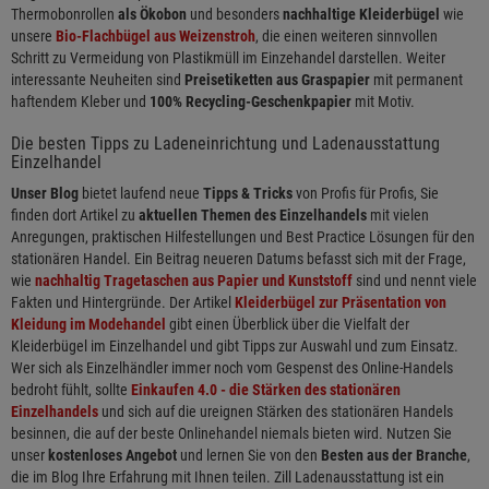
Thermobonrollen
als Ökobon
und besonders
nachhaltige Kleiderbügel
wie
unsere
Bio-Flachbügel aus Weizenstroh
, die einen weiteren sinnvollen
Schritt zu Vermeidung von Plastikmüll im Einzehandel darstellen. Weiter
interessante Neuheiten sind
Preisetiketten aus Graspapier
mit permanent
haftendem Kleber und
100% Recycling-Geschenkpapier
mit Motiv.
Die besten Tipps zu Ladeneinrichtung und Ladenausstattung
Einzelhandel
Unser Blog
bietet laufend neue
Tipps & Tricks
von Profis für Profis, Sie
finden dort Artikel zu
aktuellen Themen des Einzelhandels
mit vielen
Anregungen, praktischen Hilfestellungen und Best Practice Lösungen für den
stationären Handel. Ein Beitrag neueren Datums befasst sich mit der Frage,
wie
nachhaltig Tragetaschen aus Papier und Kunststoff
sind und nennt viele
Fakten und Hintergründe. Der Artikel
Kleiderbügel zur Präsentation von
Kleidung im Modehandel
gibt einen Überblick über die Vielfalt der
Kleiderbügel im Einzelhandel und gibt Tipps zur Auswahl und zum Einsatz.
Wer sich als Einzelhändler immer noch vom Gespenst des Online-Handels
bedroht fühlt, sollte
Einkaufen 4.0 - die Stärken des stationären
Einzelhandels
und sich auf die ureignen Stärken des stationären Handels
besinnen, die auf der beste Onlinehandel niemals bieten wird. Nutzen Sie
unser
kostenloses Angebot
und lernen Sie von den
Besten aus der Branche
,
die im Blog Ihre Erfahrung mit Ihnen teilen. Zill Ladenausstattung ist ein