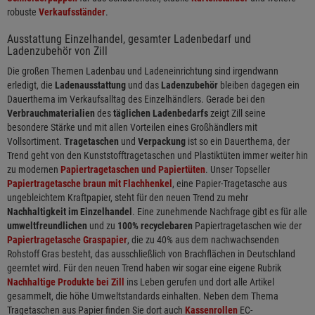
robuste
Verkaufsständer
.
Ausstattung Einzelhandel, gesamter Ladenbedarf und
Ladenzubehör von Zill
Die großen Themen Ladenbau und Ladeneinrichtung sind irgendwann
erledigt, die
Ladenausstattung
und das
Ladenzubehör
bleiben dagegen ein
Dauerthema im Verkaufsalltag des Einzelhändlers. Gerade bei den
Verbrauchmaterialien
des
täglichen Ladenbedarfs
zeigt Zill seine
besondere Stärke und mit allen Vorteilen eines Großhändlers mit
Vollsortiment.
Tragetaschen
und
Verpackung
ist so ein Dauerthema, der
Trend geht von den Kunststofftragetaschen und Plastiktüten immer weiter hin
zu modernen
Papiertragetaschen und Papiertüten
. Unser Topseller
Papiertragetasche braun mit Flachhenkel
, eine Papier-Tragetasche aus
ungebleichtem Kraftpapier, steht für den neuen Trend zu mehr
Nachhaltigkeit im Einzelhandel
. Eine zunehmende Nachfrage gibt es für alle
umweltfreundlichen
und zu
100% recyclebaren
Papiertragetaschen wie der
Papiertragetasche Graspapier
, die zu 40% aus dem nachwachsenden
Rohstoff Gras besteht, das ausschließlich von Brachflächen in Deutschland
geerntet wird. Für den neuen Trend haben wir sogar eine eigene Rubrik
Nachhaltige Produkte bei Zill
ins Leben gerufen und dort alle Artikel
gesammelt, die höhe Umweltstandards einhalten. Neben dem Thema
Tragetaschen aus Papier finden Sie dort auch
Kassenrollen
EC-