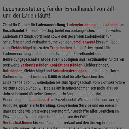
Ladenausstattung für den Einzelhandel von Zill -
und der Laden läuft!
Zill ist Ihr Partner für
Ladenausstattung
,
Ladeneinrichtung
und
Ladenbau
im
Einzelhandel
. Unser Onlineshop bietet ein umfangreiches und preiswertes
Ladenausstattungs-Sortiment sowie den gesamten Ladenbedarf für
Schaufenster und Verkaufssräume von der
Lamellenwand
bis zum Regal,
vom
Kleiderbügel
bis zu den
Tragetaschen
. Unser Schwerpunkt für
Ladeneinrichtung und Ladenausstattung im Einzelhandel sind
Bekleidungsgeschäfte
,
Modeläden
,
Boutiquen
und
Textilhändler
für die wir
preiswerte
Verkaufsständer
,
Konfektionsständer
,
Kleiderständer
,
Rollständer
,
Kleiderbügel
und
Schaufensterpuppen
bereit halten. Unser
Sortiment umfasst mehr als
5.000 Artikel
für alle Branchen des
Einzelhandels von Juwelierladen bis zum Sportgeschäft, vom E-Smoker-Store
bis zum Pop-Up-Shop. Zill ist als Familienunternehmen seit mehr als
100
Jahren
bekannt für seine Kompetenz in Sachen Ladenausstattung,
Einrichtung und
Ladenbedarf
im Einzelhandel. Wir stehen für hochwertige
Produkte,
qualifizierte Beratung
,
kompetenten Service
und ein ebenso
umfassendes wie preiswertes Sortiment für
Geschäfte aller Branchen
im
Einzelhandel. Wir begleiten Ihren Laden von der Eröffnung über
Verkaufsaktionen
bis zum Räumungsverkauf und den Umzug in neue
Geschäftsräume. Zill Ladenausstattung hat jeden Bedarf eine Lösung parat