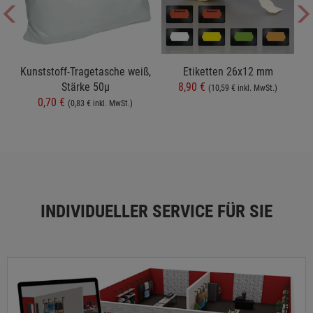
t
Kunststoff-Tragetasche weiß,
Etiketten 26x12 mm
Stärke 50µ
8,90 €
(10,59 € inkl. MwSt.)
0,70 €
(0,83 € inkl. MwSt.)
INDIVIDUELLER SERVICE FÜR SIE