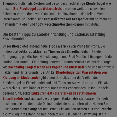
Thermobonrollen
als Ökobon
und besonders
nachhaltige Kleiderbügel
wie
unsere
Bio-Flachbügel aus Weizenstroh
, die einen weiteren sinnvollen
Schritt zu Vermeidung von Plastikmüll im Einzehandel darstellen. Weiter
interessante Neuheiten sind
Preisetiketten aus Graspapier
mit permanent
haftendem Kleber und
100% Recycling-Geschenkpapier
mit Motiv.
Die besten Tipps zu Ladeneinrichtung und Ladenausstattung
Einzelhandel
Unser Blog
bietet laufend neue
Tipps & Tricks
von Profis für Profis, Sie
finden dort Artikel zu
aktuellen Themen des Einzelhandels
mit vielen
Anregungen, praktischen Hilfestellungen und Best Practice Lösungen für den
stationären Handel. Ein Beitrag neueren Datums befasst sich mit der Frage,
wie
nachhaltig Tragetaschen aus Papier und Kunststoff
sind und nennt viele
Fakten und Hintergründe. Der Artikel
Kleiderbügel zur Präsentation von
Kleidung im Modehandel
gibt einen Überblick über die Vielfalt der
Kleiderbügel im Einzelhandel und gibt Tipps zur Auswahl und zum Einsatz.
Wer sich als Einzelhändler immer noch vom Gespenst des Online-Handels
bedroht fühlt, sollte
Einkaufen 4.0 - die Stärken des stationären
Einzelhandels
und sich auf die ureignen Stärken des stationären Handels
besinnen, die auf der beste Onlinehandel niemals bieten wird. Nutzen Sie
unser
kostenloses Angebot
und lernen Sie von den
Besten aus der Branche
,
die im Blog Ihre Erfahrung mit Ihnen teilen. Zill Ladenausstattung ist ein