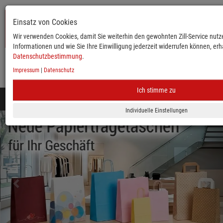
Einsatz von Cookies
Wir verwenden Cookies, damit Sie weiterhin den gewohnten Zill-Service nutze
Informationen und wie Sie Ihre Einwilligung jederzeit widerrufen können, erha
Datenschutzbestimmung
.
Impressum
|
Datenschutz
KATALOG
ANMELDEN
MERKLISTE
WARENKORB
Ich stimme zu
Toggle
navigation
zurück
vor
Mobile