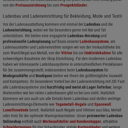
von der
Preisauszeichnung
bis zum
Prospektständer
.
Ladenbau und Ladeneinrichtung für Bekleidung, Mode und Textil
Vor der Ladenausstattung kommen erst einmal der
Ladenbau
und die
Ladeneinrichtung
, wobei wir Sie besonders gerne mit Rat und Tat
unterstützen. Wir bieten eine engagierte
Ladenbau-Beratung
und
professionelle Ladenplanung
auf Basis unserer
Ladenbausysteme
, als
Ladenausstatter und Ladeneinrichter sorgen wir von der Verkaufstheke bis
zum Wand-Regal aus Metall, von der
Vitrine
bis zur
Umkleidekabine
für alle
notwendigen Bausteine der Shop Einrichtung. Für den modernen Ladenbau
haben wir interessante Ladenbausysteme in unterschiedlichen Preisklassen
für Sie zusammengestellt, insbesondere beim
Ladenbausystem
für
Modegeschäfte
und
Boutiquen
bieten wir Ihnen die größtmögliche Auswahl
und Kompetenz. Ihr besonderer Vorteil bei der Ladeneinrichtung mit Zill: Fast
alle Ladenbausysteme sind
kurzfristig und meist ab Lager lieferbar
, lange
Wartezeiten wie bei vielen Ladenbauern gibt es bei uns nicht. Natürlich
kümmern wir uns auch um alle Details beim Ladenbau und stellen wichtige
Ladeneinrichtungs-Elemente wie
Tegometall-Regale
und
Spacewall
Lamellenwände
bereit. Natürlich auch Regale und Vitrinen aus Glas, Metall
oder Holz für die optimale Warenpräsentation. Unser
preiswerter Ladenbau
Onlineshop
enthält auch
Werbeaufsteller und Kundenstopper
, attraktive
Schneiderpuppen
für das Schaufenster, stabile
Kartenständer
und weitere