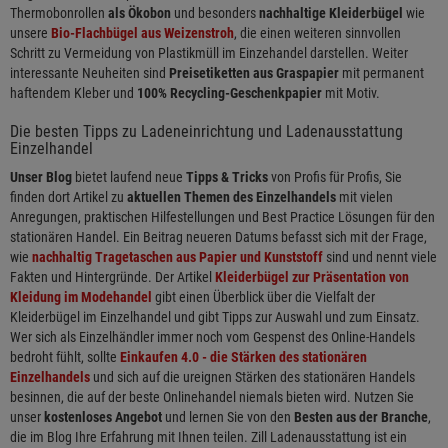
Thermobonrollen
als Ökobon
und besonders
nachhaltige Kleiderbügel
wie
unsere
Bio-Flachbügel aus Weizenstroh
, die einen weiteren sinnvollen
Schritt zu Vermeidung von Plastikmüll im Einzehandel darstellen. Weiter
interessante Neuheiten sind
Preisetiketten aus Graspapier
mit permanent
haftendem Kleber und
100% Recycling-Geschenkpapier
mit Motiv.
Die besten Tipps zu Ladeneinrichtung und Ladenausstattung
Einzelhandel
Unser Blog
bietet laufend neue
Tipps & Tricks
von Profis für Profis, Sie
finden dort Artikel zu
aktuellen Themen des Einzelhandels
mit vielen
Anregungen, praktischen Hilfestellungen und Best Practice Lösungen für den
stationären Handel. Ein Beitrag neueren Datums befasst sich mit der Frage,
wie
nachhaltig Tragetaschen aus Papier und Kunststoff
sind und nennt viele
Fakten und Hintergründe. Der Artikel
Kleiderbügel zur Präsentation von
Kleidung im Modehandel
gibt einen Überblick über die Vielfalt der
Kleiderbügel im Einzelhandel und gibt Tipps zur Auswahl und zum Einsatz.
Wer sich als Einzelhändler immer noch vom Gespenst des Online-Handels
bedroht fühlt, sollte
Einkaufen 4.0 - die Stärken des stationären
Einzelhandels
und sich auf die ureignen Stärken des stationären Handels
besinnen, die auf der beste Onlinehandel niemals bieten wird. Nutzen Sie
unser
kostenloses Angebot
und lernen Sie von den
Besten aus der Branche
,
die im Blog Ihre Erfahrung mit Ihnen teilen. Zill Ladenausstattung ist ein