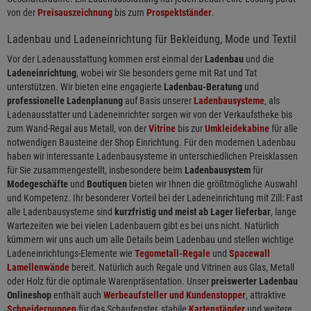
von der
Preisauszeichnung
bis zum
Prospektständer
.
Ladenbau und Ladeneinrichtung für Bekleidung, Mode und Textil
Vor der Ladenausstattung kommen erst einmal der
Ladenbau
und die
Ladeneinrichtung
, wobei wir Sie besonders gerne mit Rat und Tat
unterstützen. Wir bieten eine engagierte
Ladenbau-Beratung
und
professionelle Ladenplanung
auf Basis unserer
Ladenbausysteme
, als
Ladenausstatter und Ladeneinrichter sorgen wir von der Verkaufstheke bis
zum Wand-Regal aus Metall, von der
Vitrine
bis zur
Umkleidekabine
für alle
notwendigen Bausteine der Shop Einrichtung. Für den modernen Ladenbau
haben wir interessante Ladenbausysteme in unterschiedlichen Preisklassen
für Sie zusammengestellt, insbesondere beim
Ladenbausystem
für
Modegeschäfte
und
Boutiquen
bieten wir Ihnen die größtmögliche Auswahl
und Kompetenz. Ihr besonderer Vorteil bei der Ladeneinrichtung mit Zill: Fast
alle Ladenbausysteme sind
kurzfristig und meist ab Lager lieferbar
, lange
Wartezeiten wie bei vielen Ladenbauern gibt es bei uns nicht. Natürlich
kümmern wir uns auch um alle Details beim Ladenbau und stellen wichtige
Ladeneinrichtungs-Elemente wie
Tegometall-Regale
und
Spacewall
Lamellenwände
bereit. Natürlich auch Regale und Vitrinen aus Glas, Metall
oder Holz für die optimale Warenpräsentation. Unser
preiswerter Ladenbau
Onlineshop
enthält auch
Werbeaufsteller und Kundenstopper
, attraktive
Schneiderpuppen
für das Schaufenster, stabile
Kartenständer
und weitere