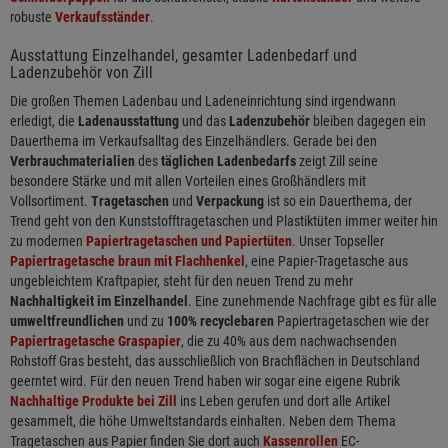
robuste
Verkaufsständer
.
Ausstattung Einzelhandel, gesamter Ladenbedarf und
Ladenzubehör von Zill
Die großen Themen Ladenbau und Ladeneinrichtung sind irgendwann
erledigt, die
Ladenausstattung
und das
Ladenzubehör
bleiben dagegen ein
Dauerthema im Verkaufsalltag des Einzelhändlers. Gerade bei den
Verbrauchmaterialien
des
täglichen Ladenbedarfs
zeigt Zill seine
besondere Stärke und mit allen Vorteilen eines Großhändlers mit
Vollsortiment.
Tragetaschen
und
Verpackung
ist so ein Dauerthema, der
Trend geht von den Kunststofftragetaschen und Plastiktüten immer weiter hin
zu modernen
Papiertragetaschen und Papiertüten
. Unser Topseller
Papiertragetasche braun mit Flachhenkel
, eine Papier-Tragetasche aus
ungebleichtem Kraftpapier, steht für den neuen Trend zu mehr
Nachhaltigkeit im Einzelhandel
. Eine zunehmende Nachfrage gibt es für alle
umweltfreundlichen
und zu
100% recyclebaren
Papiertragetaschen wie der
Papiertragetasche Graspapier
, die zu 40% aus dem nachwachsenden
Rohstoff Gras besteht, das ausschließlich von Brachflächen in Deutschland
geerntet wird. Für den neuen Trend haben wir sogar eine eigene Rubrik
Nachhaltige Produkte bei Zill
ins Leben gerufen und dort alle Artikel
gesammelt, die höhe Umweltstandards einhalten. Neben dem Thema
Tragetaschen aus Papier finden Sie dort auch
Kassenrollen
EC-