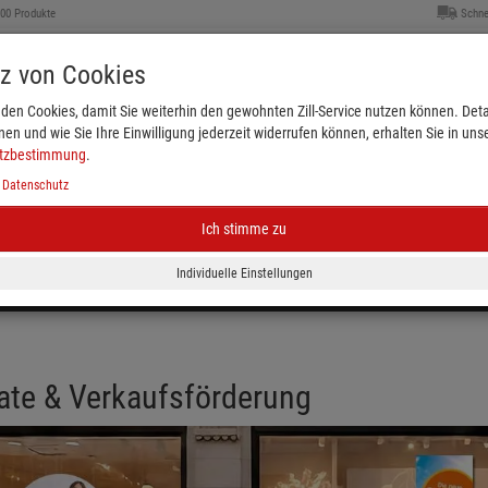
000 Produkte
Schne
tz von Cookies
den Cookies, damit Sie weiterhin den gewohnten Zill-Service nutzen können. Detai
nen und wie Sie Ihre Einwilligung jederzeit widerrufen können, erhalten Sie in uns
tzbestimmung
.
|
Datenschutz
Ich stimme zu
Kleiderbügel & Größenkennzeichnung
Schaufenster
eichnung
Plakate & Verkaufsförderung
Ladenbed
ate & Verkaufsförderung