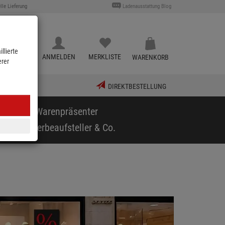
lle Lieferung
Ladenausstattung Blog
llierte
KATALOG
ANMELDEN
MERKLISTE
WARENKORB
erer
DIREKTBESTELLUNG
puppen & Warenpräsenter
arf
Werbeaufsteller & Co.