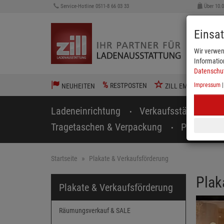
Service-Hotline 0511-8 66 03 33
Über 10.
Einsa
Wir verwen
Informatio
Datenschu
%
RESTPOSTEN
Impressum
NEUHEITEN
ZILL EMPFIEHLT
Ladeneinrichtung
Verkaufsständer
Tragetaschen & Verpackung
Preisausz
Startseite
Plakate & Verkaufsförderung
Plak
Plakate & Verkaufsförderung
Räumungsverkauf & SALE