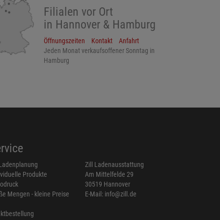
Filialen vor Ort
in Hannover & Hamburg
Öffnungszeiten
Kontakt
Anfahrt
Jeden Monat verkaufsoffener Sonntag in
Hamburg
rvice
Ladenplanung
Zill Ladenausstattung
ividuelle Produkte
Am Mittelfelde 29
odruck
30519 Hannover
ße Mengen - kleine Preise
E-Mail: info@zill.de
ektbestellung