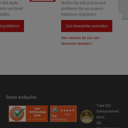
h 384 starke
Melden Sie sich jetzt an und
ttern und direkt
profitieren Sie von unseren
tellen.
exklusiven Angeboten.
log blättern!
Zum Newsletter anmelden
Oder möchten Sie sich vom
Newsletter abmelden?
Sicher einkaufen
Triple DES
Datensicherheit
durch
SSL-