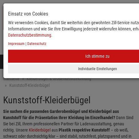
Einsatz von Cookies
Wir verwenden Cookies, damit Sie weiterhin den gewohnten Zill-Service nutze
Informationen und wie Sie Ihre Einwilligung jederzeit widerrufen können, erha
Datenschutzbestimmung
.
Impressum
|
Datenschutz
KATALOG
ANMELDEN
MERKLISTE
WARENKORB
Ich stimme zu
Toggle
navigation
Mobile
Startseite
Kleiderbügel & Größenkennzeichnung
Kunststoff-Kleiderbügel
Kunststoff-Kleiderbügel
Sie suchen die passenden Garderobenbügel und Kleiderbügel aus
Kunststoff für die Präsentation Ihrer Kleidung im Einzelhandel?
Dann Sind
Sie bei Zill, Ihrem professionellen Partner für Ladenausstattung, genau
richtig. Unsere
Kleiderbügel
aus
Plastik respektive Kunststoff
– ob weiß,
schwarz oder durchsichtig/klar – sind stabil, rutschfest, platzsparend und in