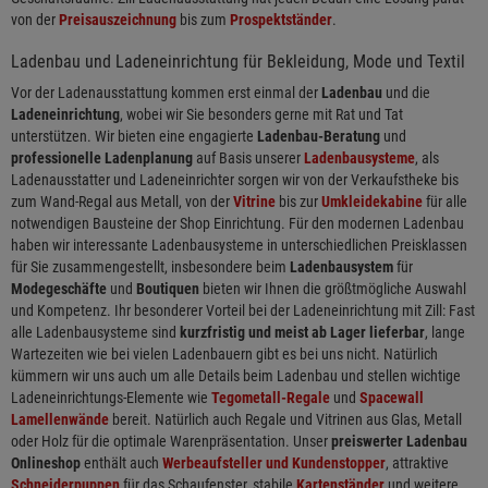
von der
Preisauszeichnung
bis zum
Prospektständer
.
Ladenbau und Ladeneinrichtung für Bekleidung, Mode und Textil
Vor der Ladenausstattung kommen erst einmal der
Ladenbau
und die
Ladeneinrichtung
, wobei wir Sie besonders gerne mit Rat und Tat
unterstützen. Wir bieten eine engagierte
Ladenbau-Beratung
und
professionelle Ladenplanung
auf Basis unserer
Ladenbausysteme
, als
Ladenausstatter und Ladeneinrichter sorgen wir von der Verkaufstheke bis
zum Wand-Regal aus Metall, von der
Vitrine
bis zur
Umkleidekabine
für alle
notwendigen Bausteine der Shop Einrichtung. Für den modernen Ladenbau
haben wir interessante Ladenbausysteme in unterschiedlichen Preisklassen
für Sie zusammengestellt, insbesondere beim
Ladenbausystem
für
Modegeschäfte
und
Boutiquen
bieten wir Ihnen die größtmögliche Auswahl
und Kompetenz. Ihr besonderer Vorteil bei der Ladeneinrichtung mit Zill: Fast
alle Ladenbausysteme sind
kurzfristig und meist ab Lager lieferbar
, lange
Wartezeiten wie bei vielen Ladenbauern gibt es bei uns nicht. Natürlich
kümmern wir uns auch um alle Details beim Ladenbau und stellen wichtige
Ladeneinrichtungs-Elemente wie
Tegometall-Regale
und
Spacewall
Lamellenwände
bereit. Natürlich auch Regale und Vitrinen aus Glas, Metall
oder Holz für die optimale Warenpräsentation. Unser
preiswerter Ladenbau
Onlineshop
enthält auch
Werbeaufsteller und Kundenstopper
, attraktive
Schneiderpuppen
für das Schaufenster, stabile
Kartenständer
und weitere