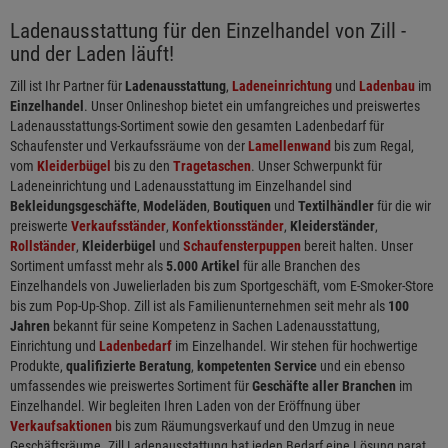
Ladenausstattung für den Einzelhandel von Zill -
und der Laden läuft!
Zill ist Ihr Partner für
Ladenausstattung
,
Ladeneinrichtung
und
Ladenbau
im
Einzelhandel
. Unser Onlineshop bietet ein umfangreiches und preiswertes
Ladenausstattungs-Sortiment sowie den gesamten Ladenbedarf für
Schaufenster und Verkaufssräume von der
Lamellenwand
bis zum Regal,
vom
Kleiderbügel
bis zu den
Tragetaschen
. Unser Schwerpunkt für
Ladeneinrichtung und Ladenausstattung im Einzelhandel sind
Bekleidungsgeschäfte
,
Modeläden
,
Boutiquen
und
Textilhändler
für die wir
preiswerte
Verkaufsständer
,
Konfektionsständer
,
Kleiderständer
,
Rollständer
,
Kleiderbügel
und
Schaufensterpuppen
bereit halten. Unser
Sortiment umfasst mehr als
5.000 Artikel
für alle Branchen des
Einzelhandels von Juwelierladen bis zum Sportgeschäft, vom E-Smoker-Store
bis zum Pop-Up-Shop. Zill ist als Familienunternehmen seit mehr als
100
Jahren
bekannt für seine Kompetenz in Sachen Ladenausstattung,
Einrichtung und
Ladenbedarf
im Einzelhandel. Wir stehen für hochwertige
Produkte,
qualifizierte Beratung
,
kompetenten Service
und ein ebenso
umfassendes wie preiswertes Sortiment für
Geschäfte aller Branchen
im
Einzelhandel. Wir begleiten Ihren Laden von der Eröffnung über
Verkaufsaktionen
bis zum Räumungsverkauf und den Umzug in neue
Geschäftsräume. Zill Ladenausstattung hat jeden Bedarf eine Lösung parat