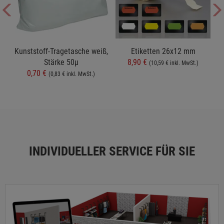
t
Kunststoff-Tragetasche weiß,
Etiketten 26x12 mm
Stärke 50µ
8,90 €
(10,59 € inkl. MwSt.)
0,70 €
(0,83 € inkl. MwSt.)
INDIVIDUELLER SERVICE FÜR SIE