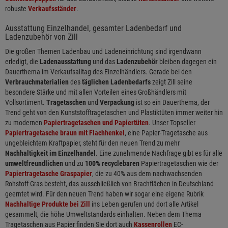
robuste
Verkaufsständer
.
Ausstattung Einzelhandel, gesamter Ladenbedarf und
Ladenzubehör von Zill
Die großen Themen Ladenbau und Ladeneinrichtung sind irgendwann
erledigt, die
Ladenausstattung
und das
Ladenzubehör
bleiben dagegen ein
Dauerthema im Verkaufsalltag des Einzelhändlers. Gerade bei den
Verbrauchmaterialien
des
täglichen Ladenbedarfs
zeigt Zill seine
besondere Stärke und mit allen Vorteilen eines Großhändlers mit
Vollsortiment.
Tragetaschen
und
Verpackung
ist so ein Dauerthema, der
Trend geht von den Kunststofftragetaschen und Plastiktüten immer weiter hin
zu modernen
Papiertragetaschen und Papiertüten
. Unser Topseller
Papiertragetasche braun mit Flachhenkel
, eine Papier-Tragetasche aus
ungebleichtem Kraftpapier, steht für den neuen Trend zu mehr
Nachhaltigkeit im Einzelhandel
. Eine zunehmende Nachfrage gibt es für alle
umweltfreundlichen
und zu
100% recyclebaren
Papiertragetaschen wie der
Papiertragetasche Graspapier
, die zu 40% aus dem nachwachsenden
Rohstoff Gras besteht, das ausschließlich von Brachflächen in Deutschland
geerntet wird. Für den neuen Trend haben wir sogar eine eigene Rubrik
Nachhaltige Produkte bei Zill
ins Leben gerufen und dort alle Artikel
gesammelt, die höhe Umweltstandards einhalten. Neben dem Thema
Tragetaschen aus Papier finden Sie dort auch
Kassenrollen
EC-