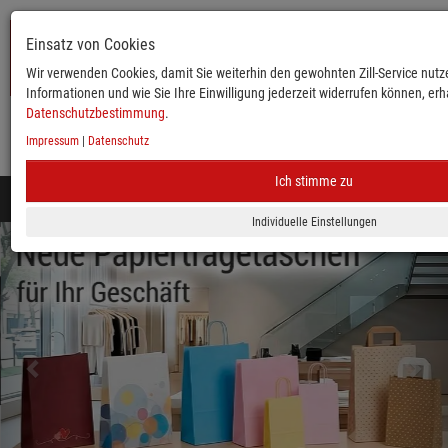
Einsatz von Cookies
Wir verwenden Cookies, damit Sie weiterhin den gewohnten Zill-Service nutze
Informationen und wie Sie Ihre Einwilligung jederzeit widerrufen können, erha
Datenschutzbestimmung
.
Impressum
|
Datenschutz
KATALOG
ANMELDEN
MERKLISTE
WARENKORB
Ich stimme zu
Toggle
navigation
zurück
vor
Mobile