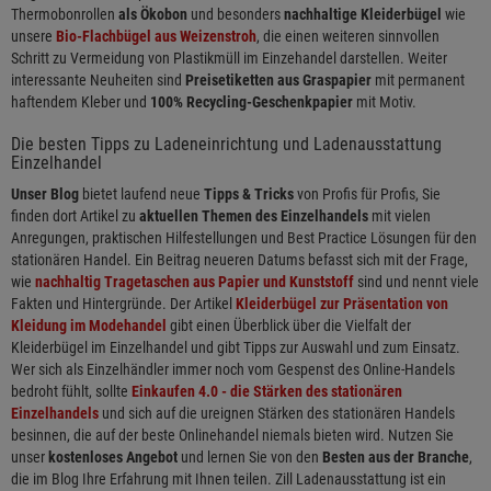
Thermobonrollen
als Ökobon
und besonders
nachhaltige Kleiderbügel
wie
unsere
Bio-Flachbügel aus Weizenstroh
, die einen weiteren sinnvollen
Schritt zu Vermeidung von Plastikmüll im Einzehandel darstellen. Weiter
interessante Neuheiten sind
Preisetiketten aus Graspapier
mit permanent
haftendem Kleber und
100% Recycling-Geschenkpapier
mit Motiv.
Die besten Tipps zu Ladeneinrichtung und Ladenausstattung
Einzelhandel
Unser Blog
bietet laufend neue
Tipps & Tricks
von Profis für Profis, Sie
finden dort Artikel zu
aktuellen Themen des Einzelhandels
mit vielen
Anregungen, praktischen Hilfestellungen und Best Practice Lösungen für den
stationären Handel. Ein Beitrag neueren Datums befasst sich mit der Frage,
wie
nachhaltig Tragetaschen aus Papier und Kunststoff
sind und nennt viele
Fakten und Hintergründe. Der Artikel
Kleiderbügel zur Präsentation von
Kleidung im Modehandel
gibt einen Überblick über die Vielfalt der
Kleiderbügel im Einzelhandel und gibt Tipps zur Auswahl und zum Einsatz.
Wer sich als Einzelhändler immer noch vom Gespenst des Online-Handels
bedroht fühlt, sollte
Einkaufen 4.0 - die Stärken des stationären
Einzelhandels
und sich auf die ureignen Stärken des stationären Handels
besinnen, die auf der beste Onlinehandel niemals bieten wird. Nutzen Sie
unser
kostenloses Angebot
und lernen Sie von den
Besten aus der Branche
,
die im Blog Ihre Erfahrung mit Ihnen teilen. Zill Ladenausstattung ist ein