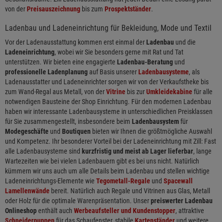
von der
Preisauszeichnung
bis zum
Prospektständer
.
Ladenbau und Ladeneinrichtung für Bekleidung, Mode und Textil
Vor der Ladenausstattung kommen erst einmal der
Ladenbau
und die
Ladeneinrichtung
, wobei wir Sie besonders gerne mit Rat und Tat
unterstützen. Wir bieten eine engagierte
Ladenbau-Beratung
und
professionelle Ladenplanung
auf Basis unserer
Ladenbausysteme
, als
Ladenausstatter und Ladeneinrichter sorgen wir von der Verkaufstheke bis
zum Wand-Regal aus Metall, von der
Vitrine
bis zur
Umkleidekabine
für alle
notwendigen Bausteine der Shop Einrichtung. Für den modernen Ladenbau
haben wir interessante Ladenbausysteme in unterschiedlichen Preisklassen
für Sie zusammengestellt, insbesondere beim
Ladenbausystem
für
Modegeschäfte
und
Boutiquen
bieten wir Ihnen die größtmögliche Auswahl
und Kompetenz. Ihr besonderer Vorteil bei der Ladeneinrichtung mit Zill: Fast
alle Ladenbausysteme sind
kurzfristig und meist ab Lager lieferbar
, lange
Wartezeiten wie bei vielen Ladenbauern gibt es bei uns nicht. Natürlich
kümmern wir uns auch um alle Details beim Ladenbau und stellen wichtige
Ladeneinrichtungs-Elemente wie
Tegometall-Regale
und
Spacewall
Lamellenwände
bereit. Natürlich auch Regale und Vitrinen aus Glas, Metall
oder Holz für die optimale Warenpräsentation. Unser
preiswerter Ladenbau
Onlineshop
enthält auch
Werbeaufsteller und Kundenstopper
, attraktive
Schneiderpuppen
für das Schaufenster, stabile
Kartenständer
und weitere