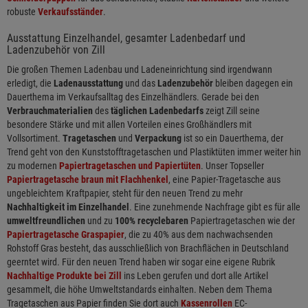
robuste
Verkaufsständer
.
Ausstattung Einzelhandel, gesamter Ladenbedarf und
Ladenzubehör von Zill
Die großen Themen Ladenbau und Ladeneinrichtung sind irgendwann
erledigt, die
Ladenausstattung
und das
Ladenzubehör
bleiben dagegen ein
Dauerthema im Verkaufsalltag des Einzelhändlers. Gerade bei den
Verbrauchmaterialien
des
täglichen Ladenbedarfs
zeigt Zill seine
besondere Stärke und mit allen Vorteilen eines Großhändlers mit
Vollsortiment.
Tragetaschen
und
Verpackung
ist so ein Dauerthema, der
Trend geht von den Kunststofftragetaschen und Plastiktüten immer weiter hin
zu modernen
Papiertragetaschen und Papiertüten
. Unser Topseller
Papiertragetasche braun mit Flachhenkel
, eine Papier-Tragetasche aus
ungebleichtem Kraftpapier, steht für den neuen Trend zu mehr
Nachhaltigkeit im Einzelhandel
. Eine zunehmende Nachfrage gibt es für alle
umweltfreundlichen
und zu
100% recyclebaren
Papiertragetaschen wie der
Papiertragetasche Graspapier
, die zu 40% aus dem nachwachsenden
Rohstoff Gras besteht, das ausschließlich von Brachflächen in Deutschland
geerntet wird. Für den neuen Trend haben wir sogar eine eigene Rubrik
Nachhaltige Produkte bei Zill
ins Leben gerufen und dort alle Artikel
gesammelt, die höhe Umweltstandards einhalten. Neben dem Thema
Tragetaschen aus Papier finden Sie dort auch
Kassenrollen
EC-