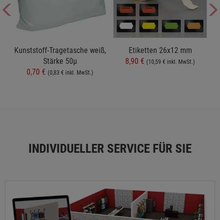
t
Kunststoff-Tragetasche weiß,
Etiketten 26x12 mm
Stärke 50µ
8,90 €
(10,59 € inkl. MwSt.)
0,70 €
(0,83 € inkl. MwSt.)
INDIVIDUELLER SERVICE FÜR SIE