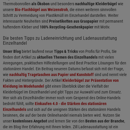
Thermobonrollen
als Ökobon
und besonders
nachhaltige Kleiderbügel
wie
unsere
Bio-Flachbügel aus Weizenstroh
, die einen weiteren sinnvollen
Schritt zu Vermeidung von Plastikmüll im Einzehandel darstellen. Weiter
interessante Neuheiten sind
Preisetiketten aus Graspapier
mit permanent
haftendem Kleber und
100% Recycling-Geschenkpapier
mit Motiv.
Die besten Tipps zu Ladeneinrichtung und Ladenausstattung
Einzelhandel
Unser Blog
bietet laufend neue
Tipps & Tricks
von Profis für Profis, Sie
finden dort Artikel zu
aktuellen Themen des Einzelhandels
mit vielen
Anregungen, praktischen Hilfestellungen und Best Practice Lösungen für den
stationären Handel. Ein Beitrag neueren Datums befasst sich mit der Frage,
wie
nachhaltig Tragetaschen aus Papier und Kunststoff
sind und nennt viele
Fakten und Hintergründe. Der Artikel
Kleiderbügel zur Präsentation von
Kleidung im Modehandel
gibt einen Überblick über die Vielfalt der
Kleiderbügel im Einzelhandel und gibt Tipps zur Auswahl und zum Einsatz.
Wer sich als Einzelhändler immer noch vom Gespenst des Online-Handels
bedroht fühlt, sollte
Einkaufen 4.0 - die Stärken des stationären
Einzelhandels
und sich auf die ureignen Stärken des stationären Handels
besinnen, die auf der beste Onlinehandel niemals bieten wird. Nutzen Sie
unser
kostenloses Angebot
und lernen Sie von den
Besten aus der Branche
,
die im Blog Ihre Erfahrung mit Ihnen teilen. Zill Ladenausstattung ist ein