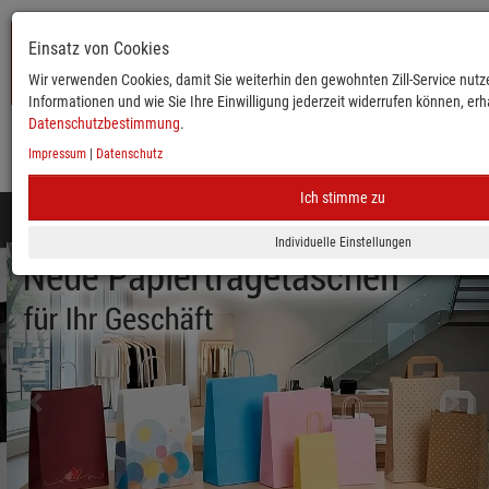
Einsatz von Cookies
Wir verwenden Cookies, damit Sie weiterhin den gewohnten Zill-Service nutze
Informationen und wie Sie Ihre Einwilligung jederzeit widerrufen können, erha
Datenschutzbestimmung
.
Impressum
|
Datenschutz
KATALOG
ANMELDEN
MERKLISTE
WARENKORB
Ich stimme zu
Toggle
navigation
zurück
vor
Mobile