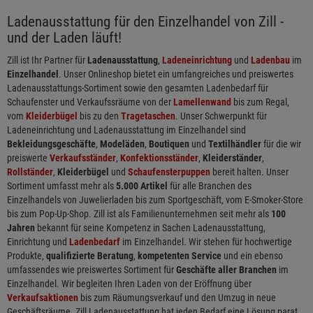
Ladenausstattung für den Einzelhandel von Zill -
und der Laden läuft!
Zill ist Ihr Partner für
Ladenausstattung
,
Ladeneinrichtung
und
Ladenbau
im
Einzelhandel
. Unser Onlineshop bietet ein umfangreiches und preiswertes
Ladenausstattungs-Sortiment sowie den gesamten Ladenbedarf für
Schaufenster und Verkaufssräume von der
Lamellenwand
bis zum Regal,
vom
Kleiderbügel
bis zu den
Tragetaschen
. Unser Schwerpunkt für
Ladeneinrichtung und Ladenausstattung im Einzelhandel sind
Bekleidungsgeschäfte
,
Modeläden
,
Boutiquen
und
Textilhändler
für die wir
preiswerte
Verkaufsständer
,
Konfektionsständer
,
Kleiderständer
,
Rollständer
,
Kleiderbügel
und
Schaufensterpuppen
bereit halten. Unser
Sortiment umfasst mehr als
5.000 Artikel
für alle Branchen des
Einzelhandels von Juwelierladen bis zum Sportgeschäft, vom E-Smoker-Store
bis zum Pop-Up-Shop. Zill ist als Familienunternehmen seit mehr als
100
Jahren
bekannt für seine Kompetenz in Sachen Ladenausstattung,
Einrichtung und
Ladenbedarf
im Einzelhandel. Wir stehen für hochwertige
Produkte,
qualifizierte Beratung
,
kompetenten Service
und ein ebenso
umfassendes wie preiswertes Sortiment für
Geschäfte aller Branchen
im
Einzelhandel. Wir begleiten Ihren Laden von der Eröffnung über
Verkaufsaktionen
bis zum Räumungsverkauf und den Umzug in neue
Geschäftsräume. Zill Ladenausstattung hat jeden Bedarf eine Lösung parat