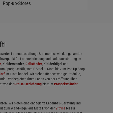
Pop-up-Stores
t!
eiswertes Ladenausstattungs-Sortiment sowie den gesamten
chwerpunkt für Ladeneinrichtung und Ladenausstattung im
r
,
Kleiderständer
,
Rollständer
,
Kleiderbügel
und
 zum Sportgeschäft, vom E-Smoker-Store bis zum Pop-Up-Shop.
arf
im Einzelhandel. Wir stehen für hochwertige Produkte,
ndel. Wir begleiten Ihren Laden von der Eröffnung über
at von der
Preisauszeichnung
bis zum
Prospektständer
.
ützen. Wir bieten eine engagierte
Ladenbau-Beratung
und
 bis zum Wand-Regal aus Metall, von der
Vitrine
bis zur