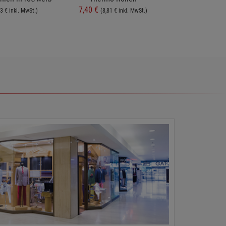
7,40 €
4,75 €
3 € inkl. MwSt.)
(8,81 € inkl. MwSt.)
(5,65