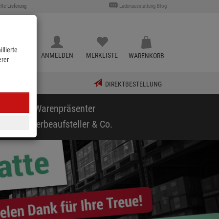
lle Lieferung
Ladenausstattung Blog
llierte
KATALOG
ANMELDEN
MERKLISTE
WARENKORB
erer
DIREKTBESTELLUNG
puppen & Warenpräsenter
arf
Werbeaufsteller & Co.
vor