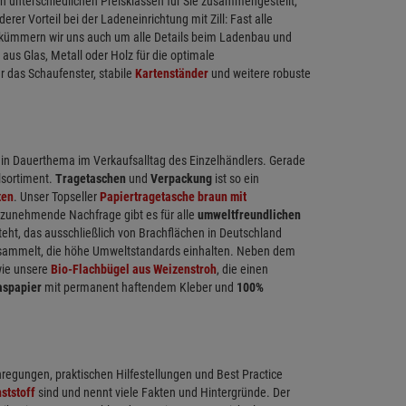
 unterschiedlichen Preisklassen für Sie zusammengestellt,
r Vorteil bei der Ladeneinrichtung mit Zill: Fast alle
ch kümmern wir uns auch um alle Details beim Ladenbau und
 aus Glas, Metall oder Holz für die optimale
r das Schaufenster, stabile
Kartenständer
und weitere robuste
in Dauerthema im Verkaufsalltag des Einzelhändlers. Gerade
llsortiment.
Tragetaschen
und
Verpackung
ist so ein
ten
. Unser Topseller
Papiertragetasche braun mit
e zunehmende Nachfrage gibt es für alle
umweltfreundlichen
ht, das ausschließlich von Brachflächen in Deutschland
gesammelt, die höhe Umweltstandards einhalten. Neben dem
ie unsere
Bio-Flachbügel aus Weizenstroh
, die einen
aspapier
mit permanent haftendem Kleber und
100%
nregungen, praktischen Hilfestellungen und Best Practice
ststoff
sind und nennt viele Fakten und Hintergründe. Der