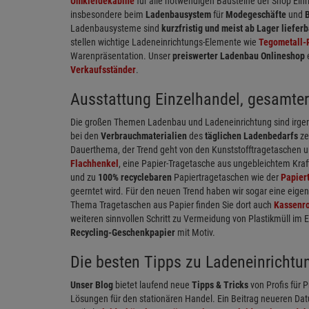
Umkleidekabine
für alle notwendigen Bausteine der Shop Ein
insbesondere beim
Ladenbausystem
für
Modegeschäfte
und
Ladenbausysteme sind
kurzfristig und meist ab Lager lieferb
stellen wichtige Ladeneinrichtungs-Elemente wie
Tegometall-
Warenpräsentation. Unser
preiswerter Ladenbau Onlineshop
Verkaufsständer
.
Ausstattung Einzelhandel, gesamter
Die großen Themen Ladenbau und Ladeneinrichtung sind irgen
bei den
Verbrauchmaterialien
des
täglichen Ladenbedarfs
ze
Dauerthema, der Trend geht von den Kunststofftragetaschen u
Flachhenkel
, eine Papier-Tragetasche aus ungebleichtem Kraf
und zu
100% recyclebaren
Papiertragetaschen wie der
Papier
geerntet wird. Für den neuen Trend haben wir sogar eine eige
Thema Tragetaschen aus Papier finden Sie dort auch
Kassenro
weiteren sinnvollen Schritt zu Vermeidung von Plastikmüll im 
Recycling-Geschenkpapier
mit Motiv.
Die besten Tipps zu Ladeneinrichtu
Unser Blog
bietet laufend neue
Tipps & Tricks
von Profis für P
Lösungen für den stationären Handel. Ein Beitrag neueren Dat