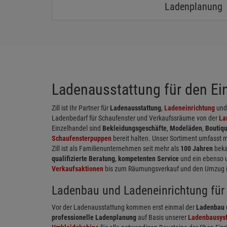
Ladenplanung
Ladenausstattung für den Einz
Zill ist Ihr Partner für
Ladenausstattung
,
Ladeneinrichtung
un
Ladenbedarf für Schaufenster und Verkaufssräume von der
La
Einzelhandel sind
Bekleidungsgeschäfte
,
Modeläden
,
Boutiq
Schaufensterpuppen
bereit halten. Unser Sortiment umfasst 
Zill ist als Familienunternehmen seit mehr als
100 Jahren
beka
qualifizierte Beratung
,
kompetenten Service
und ein ebenso 
Verkaufsaktionen
bis zum Räumungsverkauf und den Umzug in 
Ladenbau und Ladeneinrichtung für 
Vor der Ladenausstattung kommen erst einmal der
Ladenbau
professionelle Ladenplanung
auf Basis unserer
Ladenbausys