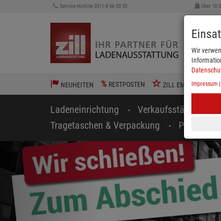
Service-Hotline 0511-8 66 03 33
Über 10.
Einsa
Wir verwen
Informatio
Datenschu
%
RESTPOSTEN
Impressum
NEUHEITEN
ZILL EMPFIEHLT
Ladeneinrichtung
Verkaufsständer
Tragetaschen & Verpackung
Preisausz
zurück