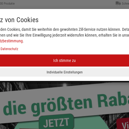
000 Produkte
Schne
tz von Cookies
den Cookies, damit Sie weiterhin den gewohnten Zill-Service nutzen können. Detai
nen und wie Sie Ihre Einwilligung jederzeit widerrufen können, erhalten Sie in uns
tzbestimmung
.
|
Datenschutz
Ich stimme zu
Kleiderbügel & Größenkennzeichnung
Schaufenster
eichnung
Plakate & Verkaufsförderung
Ladenbed