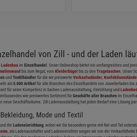
elhandel von Zill - und der Laden läuf
d
Ladenbau
im
Einzelhandel
. Unser Onlineshop bietet ein umfangreiches und pr
mellenwand
bis zum Regal, vom
Kleiderbügel
bis zu den
Tragetaschen
. Unser S
uen
und
Textilhändler
für die wir preiswerte
Verkaufsständer
,
Konfektionsstände
mehr als
5.000 Artikel
für alle Branchen des Einzelhandels von Juwelierladen bis
nnt für seine Kompetenz in Sachen Ladenausstattung, Einrichtung und
Ladenbed
umfassendes wie preiswertes Sortiment für
Geschäfte aller Branchen
im Einzelha
neue Geschäftsräume. Zill Ladenausstattung hat jeden Bedarf eine Lösung par
Bekleidung, Mode und Textil
und die
Ladeneinrichtung
, wobei wir Sie besonders gerne mit Rat und Tat unterst
teme
, als Ladenausstatter und Ladeneinrichter sorgen wir von der Verkaufstheke