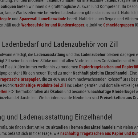
richtung. Für den modernen Ladenbau haben wir interessante Ladenbausysteme in
Boutiquen
bieten wir Ihnen die größtmögliche Auswahl und Kompetenz. Ihr besondere
ar
, lange Wartezeiten wie bei vielen Ladenbauern gibt es bei uns nicht. Natürli
Regale
und
Spacewall Lamellenwände
bereit. Natürlich auch Regale und Vitrinen
enthält auch
Werbeaufsteller und Kundenstopper
, attraktive
Schneiderpuppen
fü
 Ladenbedarf und Ladenzubehör von Zill
dwann erledigt, die
Ladenausstattung
und das
Ladenzubehör
bleiben dagegen e
igt Zill seine besondere Stärke und mit allen Vorteilen eines Großhändlers mit Vo
nd Plastiktüten immer weiter hin zu modernen
Papiertragetaschen und Papiertü
tpapier, steht für den neuen Trend zu mehr
Nachhaltigkeit im Einzelhandel
. Ein
tragetasche Graspapier
, die zu 40% aus dem nachwachsenden Rohstoff Gras beste
ne Rubrik
Nachhaltige Produkte bei Zill
ins Leben gerufen und dort alle Artikel 
llen
EC-Thermobonrollen
als Ökobon
und besonders
nachhaltige Kleiderbügel
w
Einzehandel darstellen. Weiter interessante Neuheiten sind
Preisetiketten aus Gr
ng und Ladenausstattung Einzelhandel
rofis, Sie finden dort Artikel zu
aktuellen Themen des Einzelhandels
mit vielen A
ums befasst sich mit der Frage, wie
nachhaltig Tragetaschen aus Papier und Kun