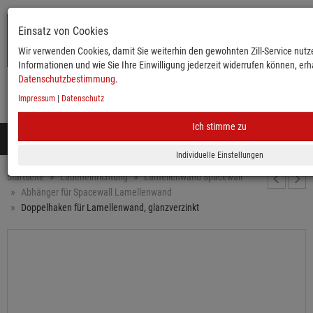
Einsatz von Cookies
Wir verwenden Cookies, damit Sie weiterhin den gewohnten Zill-Service nutze
Informationen und wie Sie Ihre Einwilligung jederzeit widerrufen können, erha
Datenschutzbestimmung
.
Impressum
|
Datenschutz
KATALOG
ANMELDEN
MERKLISTE
WARENKORB
Ich stimme zu
Toggle
navigation
Mobile
Startseite
Ladeneinrichtung
Lamellenwand Spacewall
Abhänger für Spacewall Lamellenwand
Doppelhaken für Lamellenwand, glanzverzinkt