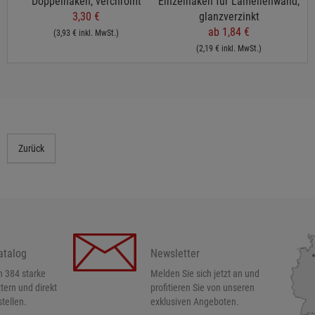
 cm,
Doppelhaken, verchromt
Einzelhaken für Lamellenwand,
3,30 €
glanzverzinkt
ab 1,84 €
(3,93 € inkl. MwSt.)
(2,19 € inkl. MwSt.)
Zurück
atalog
Newsletter
h 384 starke
Melden Sie sich jetzt an und
ttern und direkt
profitieren Sie von unseren
tellen.
exklusiven Angeboten.