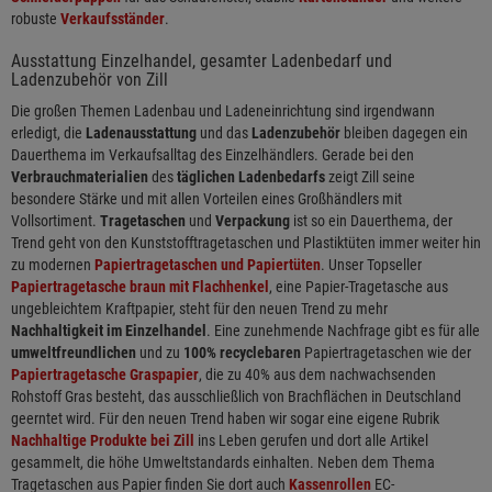
robuste
Verkaufsständer
.
Ausstattung Einzelhandel, gesamter Ladenbedarf und
Ladenzubehör von Zill
Die großen Themen Ladenbau und Ladeneinrichtung sind irgendwann
erledigt, die
Ladenausstattung
und das
Ladenzubehör
bleiben dagegen ein
Dauerthema im Verkaufsalltag des Einzelhändlers. Gerade bei den
Verbrauchmaterialien
des
täglichen Ladenbedarfs
zeigt Zill seine
besondere Stärke und mit allen Vorteilen eines Großhändlers mit
Vollsortiment.
Tragetaschen
und
Verpackung
ist so ein Dauerthema, der
Trend geht von den Kunststofftragetaschen und Plastiktüten immer weiter hin
zu modernen
Papiertragetaschen und Papiertüten
. Unser Topseller
Papiertragetasche braun mit Flachhenkel
, eine Papier-Tragetasche aus
ungebleichtem Kraftpapier, steht für den neuen Trend zu mehr
Nachhaltigkeit im Einzelhandel
. Eine zunehmende Nachfrage gibt es für alle
umweltfreundlichen
und zu
100% recyclebaren
Papiertragetaschen wie der
Papiertragetasche Graspapier
, die zu 40% aus dem nachwachsenden
Rohstoff Gras besteht, das ausschließlich von Brachflächen in Deutschland
geerntet wird. Für den neuen Trend haben wir sogar eine eigene Rubrik
Nachhaltige Produkte bei Zill
ins Leben gerufen und dort alle Artikel
gesammelt, die höhe Umweltstandards einhalten. Neben dem Thema
Tragetaschen aus Papier finden Sie dort auch
Kassenrollen
EC-