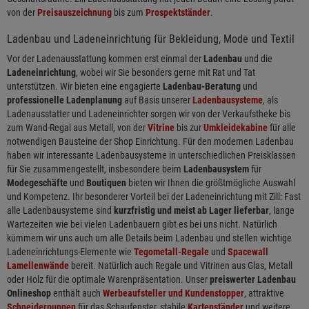
von der
Preisauszeichnung
bis zum
Prospektständer
.
Ladenbau und Ladeneinrichtung für Bekleidung, Mode und Textil
Vor der Ladenausstattung kommen erst einmal der
Ladenbau
und die
Ladeneinrichtung
, wobei wir Sie besonders gerne mit Rat und Tat
unterstützen. Wir bieten eine engagierte
Ladenbau-Beratung
und
professionelle Ladenplanung
auf Basis unserer
Ladenbausysteme
, als
Ladenausstatter und Ladeneinrichter sorgen wir von der Verkaufstheke bis
zum Wand-Regal aus Metall, von der
Vitrine
bis zur
Umkleidekabine
für alle
notwendigen Bausteine der Shop Einrichtung. Für den modernen Ladenbau
haben wir interessante Ladenbausysteme in unterschiedlichen Preisklassen
für Sie zusammengestellt, insbesondere beim
Ladenbausystem
für
Modegeschäfte
und
Boutiquen
bieten wir Ihnen die größtmögliche Auswahl
und Kompetenz. Ihr besonderer Vorteil bei der Ladeneinrichtung mit Zill: Fast
alle Ladenbausysteme sind
kurzfristig und meist ab Lager lieferbar
, lange
Wartezeiten wie bei vielen Ladenbauern gibt es bei uns nicht. Natürlich
kümmern wir uns auch um alle Details beim Ladenbau und stellen wichtige
Ladeneinrichtungs-Elemente wie
Tegometall-Regale
und
Spacewall
Lamellenwände
bereit. Natürlich auch Regale und Vitrinen aus Glas, Metall
oder Holz für die optimale Warenpräsentation. Unser
preiswerter Ladenbau
Onlineshop
enthält auch
Werbeaufsteller und Kundenstopper
, attraktive
Schneiderpuppen
für das Schaufenster, stabile
Kartenständer
und weitere