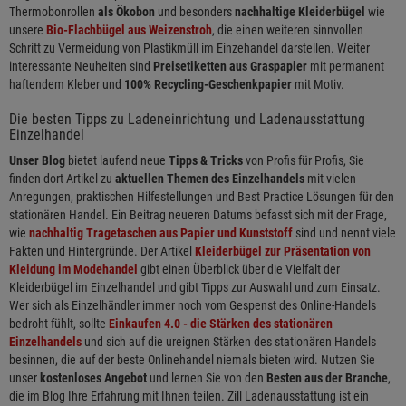
Thermobonrollen
als Ökobon
und besonders
nachhaltige Kleiderbügel
wie
unsere
Bio-Flachbügel aus Weizenstroh
, die einen weiteren sinnvollen
Schritt zu Vermeidung von Plastikmüll im Einzehandel darstellen. Weiter
interessante Neuheiten sind
Preisetiketten aus Graspapier
mit permanent
haftendem Kleber und
100% Recycling-Geschenkpapier
mit Motiv.
Die besten Tipps zu Ladeneinrichtung und Ladenausstattung
Einzelhandel
Unser Blog
bietet laufend neue
Tipps & Tricks
von Profis für Profis, Sie
finden dort Artikel zu
aktuellen Themen des Einzelhandels
mit vielen
Anregungen, praktischen Hilfestellungen und Best Practice Lösungen für den
stationären Handel. Ein Beitrag neueren Datums befasst sich mit der Frage,
wie
nachhaltig Tragetaschen aus Papier und Kunststoff
sind und nennt viele
Fakten und Hintergründe. Der Artikel
Kleiderbügel zur Präsentation von
Kleidung im Modehandel
gibt einen Überblick über die Vielfalt der
Kleiderbügel im Einzelhandel und gibt Tipps zur Auswahl und zum Einsatz.
Wer sich als Einzelhändler immer noch vom Gespenst des Online-Handels
bedroht fühlt, sollte
Einkaufen 4.0 - die Stärken des stationären
Einzelhandels
und sich auf die ureignen Stärken des stationären Handels
besinnen, die auf der beste Onlinehandel niemals bieten wird. Nutzen Sie
unser
kostenloses Angebot
und lernen Sie von den
Besten aus der Branche
,
die im Blog Ihre Erfahrung mit Ihnen teilen. Zill Ladenausstattung ist ein