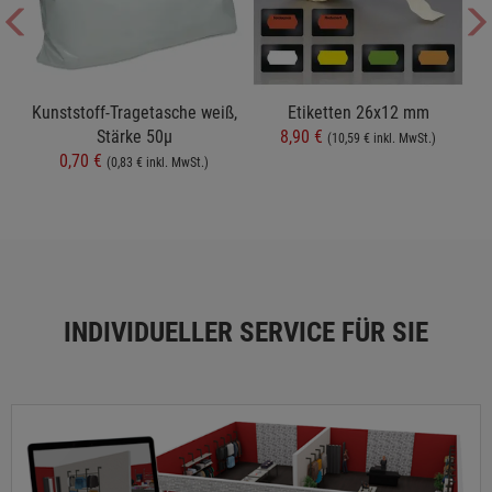
t
Kunststoff-Tragetasche weiß,
Etiketten 26x12 mm
Stärke 50µ
8,90 €
(10,59 € inkl. MwSt.)
0,70 €
(0,83 € inkl. MwSt.)
INDIVIDUELLER SERVICE FÜR SIE