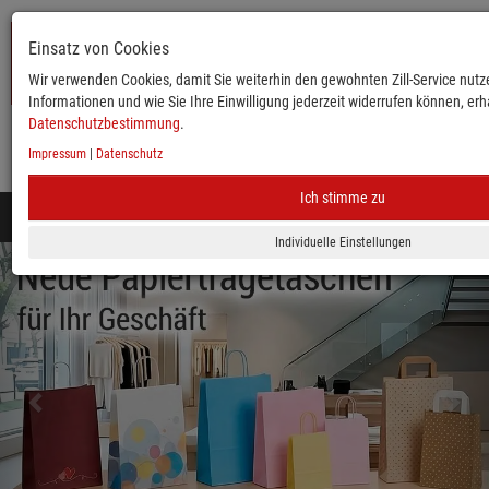
Einsatz von Cookies
Wir verwenden Cookies, damit Sie weiterhin den gewohnten Zill-Service nutze
Informationen und wie Sie Ihre Einwilligung jederzeit widerrufen können, erha
Datenschutzbestimmung
.
Impressum
|
Datenschutz
KATALOG
ANMELDEN
MERKLISTE
WARENKORB
Ich stimme zu
Toggle
navigation
zurück
vor
Mobile