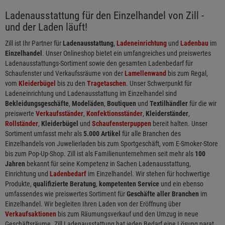
Ladenausstattung für den Einzelhandel von Zill -
und der Laden läuft!
Zill ist Ihr Partner für
Ladenausstattung
,
Ladeneinrichtung
und
Ladenbau
im
Einzelhandel
. Unser Onlineshop bietet ein umfangreiches und preiswertes
Ladenausstattungs-Sortiment sowie den gesamten Ladenbedarf für
Schaufenster und Verkaufssräume von der
Lamellenwand
bis zum Regal,
vom
Kleiderbügel
bis zu den
Tragetaschen
. Unser Schwerpunkt für
Ladeneinrichtung und Ladenausstattung im Einzelhandel sind
Bekleidungsgeschäfte
,
Modeläden
,
Boutiquen
und
Textilhändler
für die wir
preiswerte
Verkaufsständer
,
Konfektionsständer
,
Kleiderständer
,
Rollständer
,
Kleiderbügel
und
Schaufensterpuppen
bereit halten. Unser
Sortiment umfasst mehr als
5.000 Artikel
für alle Branchen des
Einzelhandels von Juwelierladen bis zum Sportgeschäft, vom E-Smoker-Store
bis zum Pop-Up-Shop. Zill ist als Familienunternehmen seit mehr als
100
Jahren
bekannt für seine Kompetenz in Sachen Ladenausstattung,
Einrichtung und
Ladenbedarf
im Einzelhandel. Wir stehen für hochwertige
Produkte,
qualifizierte Beratung
,
kompetenten Service
und ein ebenso
umfassendes wie preiswertes Sortiment für
Geschäfte aller Branchen
im
Einzelhandel. Wir begleiten Ihren Laden von der Eröffnung über
Verkaufsaktionen
bis zum Räumungsverkauf und den Umzug in neue
Geschäftsräume. Zill Ladenausstattung hat jeden Bedarf eine Lösung parat