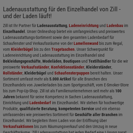
Ladenausstattung für den Einzelhandel von Zill -
und der Laden läuft!
Zill ist Ihr Partner für
Ladenausstattung
,
Ladeneinrichtung
und
Ladenbau
im
Einzelhandel
. Unser Onlineshop bietet ein umfangreiches und preiswertes
Ladenausstattungs-Sortiment sowie den gesamten Ladenbedarf für
Schaufenster und Verkaufssräume von der
Lamellenwand
bis zum Regal,
vom
Kleiderbügel
bis zu den
Tragetaschen
. Unser Schwerpunkt für
Ladeneinrichtung und Ladenausstattung im Einzelhandel sind
Bekleidungsgeschäfte
,
Modeläden
,
Boutiquen
und
Textilhändler
für die wir
preiswerte
Verkaufsständer
,
Konfektionsständer
,
Kleiderständer
,
Rollständer
,
Kleiderbügel
und
Schaufensterpuppen
bereit halten. Unser
Sortiment umfasst mehr als
5.000 Artikel
für alle Branchen des
Einzelhandels von Juwelierladen bis zum Sportgeschäft, vom E-Smoker-Store
bis zum Pop-Up-Shop. Zill ist als Familienunternehmen seit mehr als
100
Jahren
bekannt für seine Kompetenz in Sachen Ladenausstattung,
Einrichtung und
Ladenbedarf
im Einzelhandel. Wir stehen für hochwertige
Produkte,
qualifizierte Beratung
,
kompetenten Service
und ein ebenso
umfassendes wie preiswertes Sortiment für
Geschäfte aller Branchen
im
Einzelhandel. Wir begleiten Ihren Laden von der Eröffnung über
Verkaufsaktionen
bis zum Räumungsverkauf und den Umzug in neue
Geschäftsräume. Zill Ladenausstattung hat jeden Bedarf eine Lösung parat