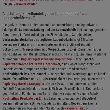
robuste
Verkaufsständer
.
Ausstattung Einzelhandel, gesamter Ladenbedarf und
Ladenzubehör von Zill
Die großen Themen Ladenbau und Ladeneinrichtung sind irgendwann
erledigt, die
Ladenausstattung
und das
Ladenzubehör
bleiben dagegen ein
Dauerthema im Verkaufsalltag des Einzelhändlers. Gerade bei den
Verbrauchmaterialien
des
täglichen Ladenbedarfs
zeigt Zill seine
besondere Stärke und mit allen Vorteilen eines Großhändlers mit
Vollsortiment.
Tragetaschen
und
Verpackung
ist so ein Dauerthema, der
Trend geht von den Kunststofftragetaschen und Plastiktüten immer weiter hin
zu modernen
Papiertragetaschen und Papiertüten
. Unser Topseller
Papiertragetasche braun mit Flachhenkel
, eine Papier-Tragetasche aus
ungebleichtem Kraftpapier, steht für den neuen Trend zu mehr
Nachhaltigkeit im Einzelhandel
. Eine zunehmende Nachfrage gibt es für alle
umweltfreundlichen
und zu
100% recyclebaren
Papiertragetaschen wie der
Papiertragetasche Graspapier
, die zu 40% aus dem nachwachsenden
Rohstoff Gras besteht, das ausschließlich von Brachflächen in Deutschland
geerntet wird. Für den neuen Trend haben wir sogar eine eigene Rubrik
Nachhaltige Produkte bei Zill
ins Leben gerufen und dort alle Artikel
gesammelt, die höhe Umweltstandards einhalten. Neben dem Thema
Tragetaschen aus Papier finden Sie dort auch
Kassenrollen
EC-