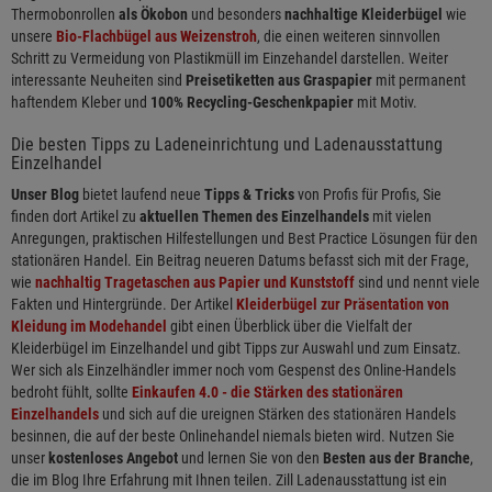
Thermobonrollen
als Ökobon
und besonders
nachhaltige Kleiderbügel
wie
unsere
Bio-Flachbügel aus Weizenstroh
, die einen weiteren sinnvollen
Schritt zu Vermeidung von Plastikmüll im Einzehandel darstellen. Weiter
interessante Neuheiten sind
Preisetiketten aus Graspapier
mit permanent
haftendem Kleber und
100% Recycling-Geschenkpapier
mit Motiv.
Die besten Tipps zu Ladeneinrichtung und Ladenausstattung
Einzelhandel
Unser Blog
bietet laufend neue
Tipps & Tricks
von Profis für Profis, Sie
finden dort Artikel zu
aktuellen Themen des Einzelhandels
mit vielen
Anregungen, praktischen Hilfestellungen und Best Practice Lösungen für den
stationären Handel. Ein Beitrag neueren Datums befasst sich mit der Frage,
wie
nachhaltig Tragetaschen aus Papier und Kunststoff
sind und nennt viele
Fakten und Hintergründe. Der Artikel
Kleiderbügel zur Präsentation von
Kleidung im Modehandel
gibt einen Überblick über die Vielfalt der
Kleiderbügel im Einzelhandel und gibt Tipps zur Auswahl und zum Einsatz.
Wer sich als Einzelhändler immer noch vom Gespenst des Online-Handels
bedroht fühlt, sollte
Einkaufen 4.0 - die Stärken des stationären
Einzelhandels
und sich auf die ureignen Stärken des stationären Handels
besinnen, die auf der beste Onlinehandel niemals bieten wird. Nutzen Sie
unser
kostenloses Angebot
und lernen Sie von den
Besten aus der Branche
,
die im Blog Ihre Erfahrung mit Ihnen teilen. Zill Ladenausstattung ist ein