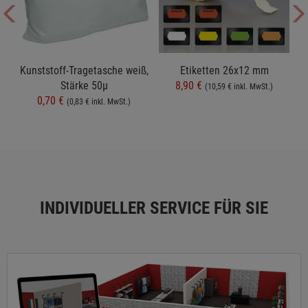
t
Kunststoff-Tragetasche weiß,
Etiketten 26x12 mm
Stärke 50µ
8,90 €
(10,59 € inkl. MwSt.)
0,70 €
(0,83 € inkl. MwSt.)
INDIVIDUELLER SERVICE FÜR SIE