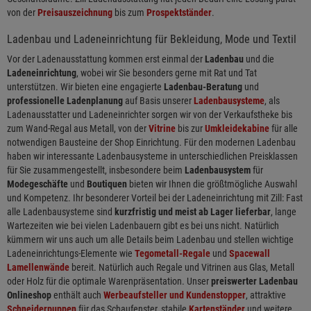
von der
Preisauszeichnung
bis zum
Prospektständer
.
Ladenbau und Ladeneinrichtung für Bekleidung, Mode und Textil
Vor der Ladenausstattung kommen erst einmal der
Ladenbau
und die
Ladeneinrichtung
, wobei wir Sie besonders gerne mit Rat und Tat
unterstützen. Wir bieten eine engagierte
Ladenbau-Beratung
und
professionelle Ladenplanung
auf Basis unserer
Ladenbausysteme
, als
Ladenausstatter und Ladeneinrichter sorgen wir von der Verkaufstheke bis
zum Wand-Regal aus Metall, von der
Vitrine
bis zur
Umkleidekabine
für alle
notwendigen Bausteine der Shop Einrichtung. Für den modernen Ladenbau
haben wir interessante Ladenbausysteme in unterschiedlichen Preisklassen
für Sie zusammengestellt, insbesondere beim
Ladenbausystem
für
Modegeschäfte
und
Boutiquen
bieten wir Ihnen die größtmögliche Auswahl
und Kompetenz. Ihr besonderer Vorteil bei der Ladeneinrichtung mit Zill: Fast
alle Ladenbausysteme sind
kurzfristig und meist ab Lager lieferbar
, lange
Wartezeiten wie bei vielen Ladenbauern gibt es bei uns nicht. Natürlich
kümmern wir uns auch um alle Details beim Ladenbau und stellen wichtige
Ladeneinrichtungs-Elemente wie
Tegometall-Regale
und
Spacewall
Lamellenwände
bereit. Natürlich auch Regale und Vitrinen aus Glas, Metall
oder Holz für die optimale Warenpräsentation. Unser
preiswerter Ladenbau
Onlineshop
enthält auch
Werbeaufsteller und Kundenstopper
, attraktive
Schneiderpuppen
für das Schaufenster, stabile
Kartenständer
und weitere