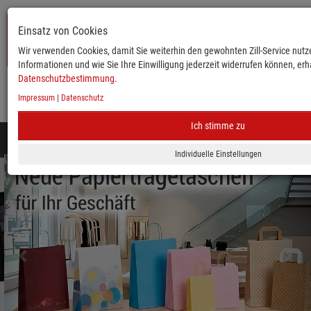
Einsatz von Cookies
Wir verwenden Cookies, damit Sie weiterhin den gewohnten Zill-Service nutze
Informationen und wie Sie Ihre Einwilligung jederzeit widerrufen können, erha
Datenschutzbestimmung
.
Impressum
|
Datenschutz
KATALOG
ANMELDEN
MERKLISTE
WARENKORB
Ich stimme zu
Toggle
navigation
zurück
vor
Mobile