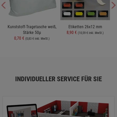
t
Kunststoff-Tragetasche weiß,
Etiketten 26x12 mm
Stärke 50µ
8,90 €
(10,59 € inkl. MwSt.)
0,70 €
(0,83 € inkl. MwSt.)
INDIVIDUELLER SERVICE FÜR SIE