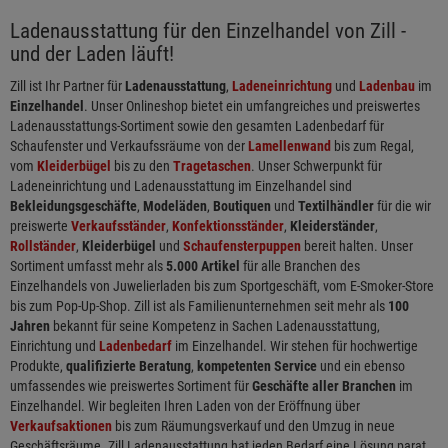
Ladenausstattung für den Einzelhandel von Zill -
und der Laden läuft!
Zill ist Ihr Partner für
Ladenausstattung
,
Ladeneinrichtung
und
Ladenbau
im
Einzelhandel
. Unser Onlineshop bietet ein umfangreiches und preiswertes
Ladenausstattungs-Sortiment sowie den gesamten Ladenbedarf für
Schaufenster und Verkaufssräume von der
Lamellenwand
bis zum Regal,
vom
Kleiderbügel
bis zu den
Tragetaschen
. Unser Schwerpunkt für
Ladeneinrichtung und Ladenausstattung im Einzelhandel sind
Bekleidungsgeschäfte
,
Modeläden
,
Boutiquen
und
Textilhändler
für die wir
preiswerte
Verkaufsständer
,
Konfektionsständer
,
Kleiderständer
,
Rollständer
,
Kleiderbügel
und
Schaufensterpuppen
bereit halten. Unser
Sortiment umfasst mehr als
5.000 Artikel
für alle Branchen des
Einzelhandels von Juwelierladen bis zum Sportgeschäft, vom E-Smoker-Store
bis zum Pop-Up-Shop. Zill ist als Familienunternehmen seit mehr als
100
Jahren
bekannt für seine Kompetenz in Sachen Ladenausstattung,
Einrichtung und
Ladenbedarf
im Einzelhandel. Wir stehen für hochwertige
Produkte,
qualifizierte Beratung
,
kompetenten Service
und ein ebenso
umfassendes wie preiswertes Sortiment für
Geschäfte aller Branchen
im
Einzelhandel. Wir begleiten Ihren Laden von der Eröffnung über
Verkaufsaktionen
bis zum Räumungsverkauf und den Umzug in neue
Geschäftsräume. Zill Ladenausstattung hat jeden Bedarf eine Lösung parat