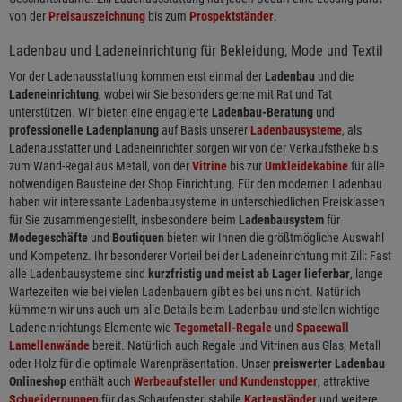
von der
Preisauszeichnung
bis zum
Prospektständer
.
Ladenbau und Ladeneinrichtung für Bekleidung, Mode und Textil
Vor der Ladenausstattung kommen erst einmal der
Ladenbau
und die
Ladeneinrichtung
, wobei wir Sie besonders gerne mit Rat und Tat
unterstützen. Wir bieten eine engagierte
Ladenbau-Beratung
und
professionelle Ladenplanung
auf Basis unserer
Ladenbausysteme
, als
Ladenausstatter und Ladeneinrichter sorgen wir von der Verkaufstheke bis
zum Wand-Regal aus Metall, von der
Vitrine
bis zur
Umkleidekabine
für alle
notwendigen Bausteine der Shop Einrichtung. Für den modernen Ladenbau
haben wir interessante Ladenbausysteme in unterschiedlichen Preisklassen
für Sie zusammengestellt, insbesondere beim
Ladenbausystem
für
Modegeschäfte
und
Boutiquen
bieten wir Ihnen die größtmögliche Auswahl
und Kompetenz. Ihr besonderer Vorteil bei der Ladeneinrichtung mit Zill: Fast
alle Ladenbausysteme sind
kurzfristig und meist ab Lager lieferbar
, lange
Wartezeiten wie bei vielen Ladenbauern gibt es bei uns nicht. Natürlich
kümmern wir uns auch um alle Details beim Ladenbau und stellen wichtige
Ladeneinrichtungs-Elemente wie
Tegometall-Regale
und
Spacewall
Lamellenwände
bereit. Natürlich auch Regale und Vitrinen aus Glas, Metall
oder Holz für die optimale Warenpräsentation. Unser
preiswerter Ladenbau
Onlineshop
enthält auch
Werbeaufsteller und Kundenstopper
, attraktive
Schneiderpuppen
für das Schaufenster, stabile
Kartenständer
und weitere