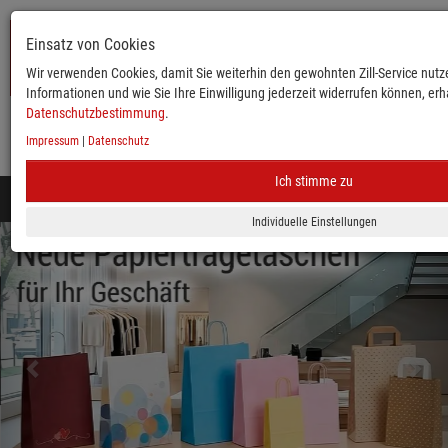
Einsatz von Cookies
Wir verwenden Cookies, damit Sie weiterhin den gewohnten Zill-Service nutze
Informationen und wie Sie Ihre Einwilligung jederzeit widerrufen können, erha
Datenschutzbestimmung
.
Impressum
|
Datenschutz
KATALOG
ANMELDEN
MERKLISTE
WARENKORB
Ich stimme zu
Toggle
navigation
zurück
vor
Mobile