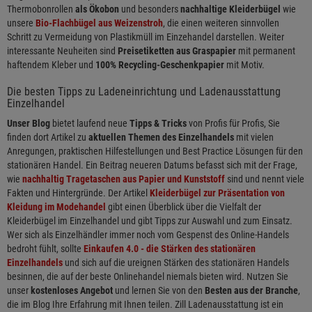
Thermobonrollen
als Ökobon
und besonders
nachhaltige Kleiderbügel
wie
unsere
Bio-Flachbügel aus Weizenstroh
, die einen weiteren sinnvollen
Schritt zu Vermeidung von Plastikmüll im Einzehandel darstellen. Weiter
interessante Neuheiten sind
Preisetiketten aus Graspapier
mit permanent
haftendem Kleber und
100% Recycling-Geschenkpapier
mit Motiv.
Die besten Tipps zu Ladeneinrichtung und Ladenausstattung
Einzelhandel
Unser Blog
bietet laufend neue
Tipps & Tricks
von Profis für Profis, Sie
finden dort Artikel zu
aktuellen Themen des Einzelhandels
mit vielen
Anregungen, praktischen Hilfestellungen und Best Practice Lösungen für den
stationären Handel. Ein Beitrag neueren Datums befasst sich mit der Frage,
wie
nachhaltig Tragetaschen aus Papier und Kunststoff
sind und nennt viele
Fakten und Hintergründe. Der Artikel
Kleiderbügel zur Präsentation von
Kleidung im Modehandel
gibt einen Überblick über die Vielfalt der
Kleiderbügel im Einzelhandel und gibt Tipps zur Auswahl und zum Einsatz.
Wer sich als Einzelhändler immer noch vom Gespenst des Online-Handels
bedroht fühlt, sollte
Einkaufen 4.0 - die Stärken des stationären
Einzelhandels
und sich auf die ureignen Stärken des stationären Handels
besinnen, die auf der beste Onlinehandel niemals bieten wird. Nutzen Sie
unser
kostenloses Angebot
und lernen Sie von den
Besten aus der Branche
,
die im Blog Ihre Erfahrung mit Ihnen teilen. Zill Ladenausstattung ist ein