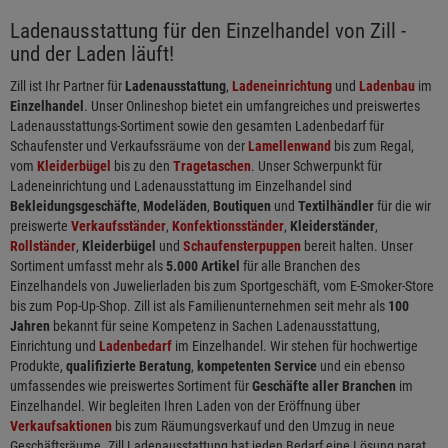
Ladenausstattung für den Einzelhandel von Zill -
und der Laden läuft!
Zill ist Ihr Partner für
Ladenausstattung
,
Ladeneinrichtung
und
Ladenbau
im
Einzelhandel
. Unser Onlineshop bietet ein umfangreiches und preiswertes
Ladenausstattungs-Sortiment sowie den gesamten Ladenbedarf für
Schaufenster und Verkaufssräume von der
Lamellenwand
bis zum Regal,
vom
Kleiderbügel
bis zu den
Tragetaschen
. Unser Schwerpunkt für
Ladeneinrichtung und Ladenausstattung im Einzelhandel sind
Bekleidungsgeschäfte
,
Modeläden
,
Boutiquen
und
Textilhändler
für die wir
preiswerte
Verkaufsständer
,
Konfektionsständer
,
Kleiderständer
,
Rollständer
,
Kleiderbügel
und
Schaufensterpuppen
bereit halten. Unser
Sortiment umfasst mehr als
5.000 Artikel
für alle Branchen des
Einzelhandels von Juwelierladen bis zum Sportgeschäft, vom E-Smoker-Store
bis zum Pop-Up-Shop. Zill ist als Familienunternehmen seit mehr als
100
Jahren
bekannt für seine Kompetenz in Sachen Ladenausstattung,
Einrichtung und
Ladenbedarf
im Einzelhandel. Wir stehen für hochwertige
Produkte,
qualifizierte Beratung
,
kompetenten Service
und ein ebenso
umfassendes wie preiswertes Sortiment für
Geschäfte aller Branchen
im
Einzelhandel. Wir begleiten Ihren Laden von der Eröffnung über
Verkaufsaktionen
bis zum Räumungsverkauf und den Umzug in neue
Geschäftsräume. Zill Ladenausstattung hat jeden Bedarf eine Lösung parat