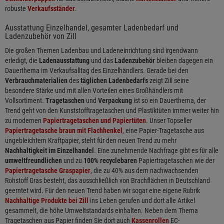
robuste
Verkaufsständer
.
Ausstattung Einzelhandel, gesamter Ladenbedarf und
Ladenzubehör von Zill
Die großen Themen Ladenbau und Ladeneinrichtung sind irgendwann
erledigt, die
Ladenausstattung
und das
Ladenzubehör
bleiben dagegen ein
Dauerthema im Verkaufsalltag des Einzelhändlers. Gerade bei den
Verbrauchmaterialien
des
täglichen Ladenbedarfs
zeigt Zill seine
besondere Stärke und mit allen Vorteilen eines Großhändlers mit
Vollsortiment.
Tragetaschen
und
Verpackung
ist so ein Dauerthema, der
Trend geht von den Kunststofftragetaschen und Plastiktüten immer weiter hin
zu modernen
Papiertragetaschen und Papiertüten
. Unser Topseller
Papiertragetasche braun mit Flachhenkel
, eine Papier-Tragetasche aus
ungebleichtem Kraftpapier, steht für den neuen Trend zu mehr
Nachhaltigkeit im Einzelhandel
. Eine zunehmende Nachfrage gibt es für alle
umweltfreundlichen
und zu
100% recyclebaren
Papiertragetaschen wie der
Papiertragetasche Graspapier
, die zu 40% aus dem nachwachsenden
Rohstoff Gras besteht, das ausschließlich von Brachflächen in Deutschland
geerntet wird. Für den neuen Trend haben wir sogar eine eigene Rubrik
Nachhaltige Produkte bei Zill
ins Leben gerufen und dort alle Artikel
gesammelt, die höhe Umweltstandards einhalten. Neben dem Thema
Tragetaschen aus Papier finden Sie dort auch
Kassenrollen
EC-