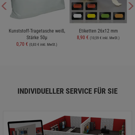
t
Kunststoff-Tragetasche weiß,
Etiketten 26x12 mm
Stärke 50µ
8,90 €
(10,59 € inkl. MwSt.)
0,70 €
(0,83 € inkl. MwSt.)
INDIVIDUELLER SERVICE FÜR SIE