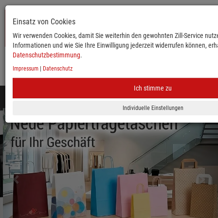
Einsatz von Cookies
Wir verwenden Cookies, damit Sie weiterhin den gewohnten Zill-Service nutze
Informationen und wie Sie Ihre Einwilligung jederzeit widerrufen können, erha
Datenschutzbestimmung
.
Impressum
|
Datenschutz
KATALOG
ANMELDEN
MERKLISTE
WARENKORB
Ich stimme zu
Toggle
navigation
zurück
vor
Mobile