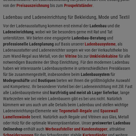
von der
Preisauszeichnung
bis zum
Prospektständer
.
Ladenbau und Ladeneinrichtung für Bekleidung, Mode und Textil
Vor der Ladenausstattung kommen erst einmal der
Ladenbau
und die
Ladeneinrichtung
, wobei wir Sie besonders gerne mit Rat und Tat
unterstützen. Wir bieten eine engagierte
Ladenbau-Beratung
und
professionelle Ladenplanung
auf Basis unserer
Ladenbausysteme
, als
Ladenausstatter und Ladeneinrichter sorgen wir von der Verkaufstheke bis
zum Wand-Regal aus Metall, von der
Vitrine
bis zur
Umkleidekabine
für alle
notwendigen Bausteine der Shop Einrichtung. Für den modernen Ladenbau
haben wir interessante Ladenbausysteme in unterschiedlichen Preisklassen
für Sie zusammengestellt, insbesondere beim
Ladenbausystem
für
Modegeschäfte
und
Boutiquen
bieten wir Ihnen die größtmögliche Auswahl
und Kompetenz. Ihr besonderer Vorteil bei der Ladeneinrichtung mit Zill: Fast
alle Ladenbausysteme sind
kurzfristig und meist ab Lager lieferbar
, lange
Wartezeiten wie bei vielen Ladenbauern gibt es bei uns nicht. Natürlich
kümmern wir uns auch um alle Details beim Ladenbau und stellen wichtige
Ladeneinrichtungs-Elemente wie
Tegometall-Regale
und
Spacewall
Lamellenwände
bereit. Natürlich auch Regale und Vitrinen aus Glas, Metall
oder Holz für die optimale Warenpräsentation. Unser
preiswerter Ladenbau
Onlineshop
enthält auch
Werbeaufsteller und Kundenstopper
, attraktive
Schneiderpuppen
für das Schaufenster, stabile
Kartenständer
und weitere