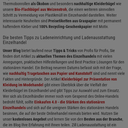
Thermobonrollen
als Ökobon
und besonders
nachhaltige Kleiderbügel
wie
unsere
Bio-Flachbügel aus Weizenstroh
, die einen weiteren sinnvollen
Schritt zu Vermeidung von Plastikmüll im Einzehandel darstellen. Weiter
interessante Neuheiten sind
Preisetiketten aus Graspapier
mit permanent
haftendem Kleber und
100% Recycling-Geschenkpapier
mit Motiv.
Die besten Tipps zu Ladeneinrichtung und Ladenausstattung
Einzelhandel
Unser Blog
bietet laufend neue
Tipps & Tricks
von Profis für Profis, Sie
finden dort Artikel zu
aktuellen Themen des Einzelhandels
mit vielen
Anregungen, praktischen Hilfestellungen und Best Practice Lösungen für den
stationären Handel. Ein Beitrag neueren Datums befasst sich mit der Frage,
wie
nachhaltig Tragetaschen aus Papier und Kunststoff
sind und nennt viele
Fakten und Hintergründe. Der Artikel
Kleiderbügel zur Präsentation von
Kleidung im Modehandel
gibt einen Überblick über die Vielfalt der
Kleiderbügel im Einzelhandel und gibt Tipps zur Auswahl und zum Einsatz.
Wer sich als Einzelhändler immer noch vom Gespenst des Online-Handels
bedroht fühlt, sollte
Einkaufen 4.0 - die Stärken des stationären
Einzelhandels
und sich auf die ureignen Stärken des stationären Handels
besinnen, die auf der beste Onlinehandel niemals bieten wird. Nutzen Sie
unser
kostenloses Angebot
und lernen Sie von den
Besten aus der Branche
,
die im Blog Ihre Erfahrung mit Ihnen teilen. Zill Ladenausstattung ist ein