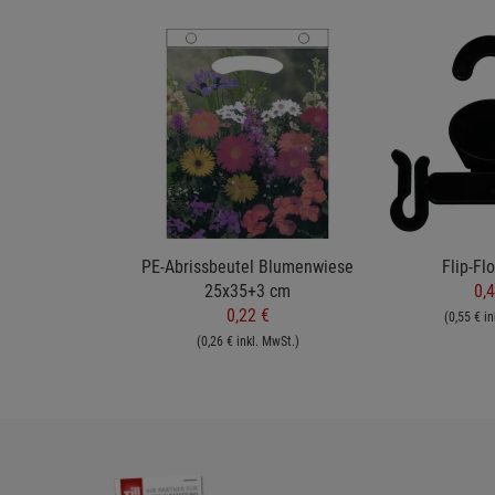
PE-Abrissbeutel Blumenwiese
Flip-Fl
25x35+3 cm
0,4
0,22 €
(0,55 € in
(0,26 € inkl. MwSt.)