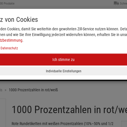
000 Produkte
Schne
tz von Cookies
den Cookies, damit Sie weiterhin den gewohnten Zill-Service nutzen können. Detai
nen und wie Sie Ihre Einwilligung jederzeit widerrufen können, erhalten Sie in uns
tzbestimmung
.
|
Datenschutz
Ich stimme zu
Kleiderbügel & Größenkennzeichnung
Schaufenster
eichnung
Plakate & Verkaufsförderung
Ladenbed
is
1000 Prozentzahlen in rot/weiß
1000 Prozentzahlen in rot/w
Rote Rundetiketten mit weißen Prozentzahlen (10%–50% und 1/2