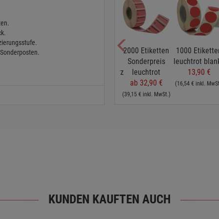
-30%
ten.
ck.
ierungsstufe.
500
1000 Etiketten
2000 Etiketten
1000 Etikette
 Sonderposten.
tten
Klebeetiketten
reduziert ...%
Sonderpreis
leuchtrot blan
en
mit Preisen
leuchtrot/schwarz
leuchtrot
13,90 €
6,90 €
14,80 €
ab 32,90 €
(16,54 € inkl. MwSt
MwSt.)
(8,21 € inkl. MwSt.)
(17,61 € inkl. MwSt.)
(39,15 € inkl. MwSt.)
KUNDEN KAUFTEN AUCH