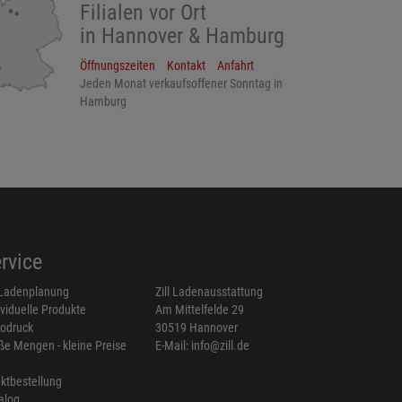
Filialen vor Ort
in Hannover & Hamburg
Öffnungszeiten
Kontakt
Anfahrt
Jeden Monat verkaufsoffener Sonntag in
Hamburg
rvice
Ladenplanung
Zill Ladenausstattung
ividuelle Produkte
Am Mittelfelde 29
odruck
30519 Hannover
ße Mengen - kleine Preise
E-Mail: info@zill.de
ektbestellung
alog