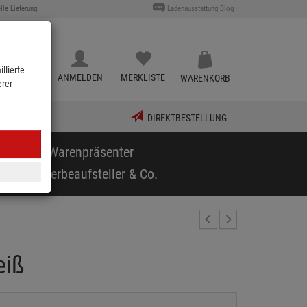
lle Lieferung
Ladenausstattung Blog
llierte
KATALOG
ANMELDEN
MERKLISTE
WARENKORB
erer
DIREKTBESTELLUNG
puppen & Warenpräsenter
arf
Werbeaufsteller & Co.
eiß