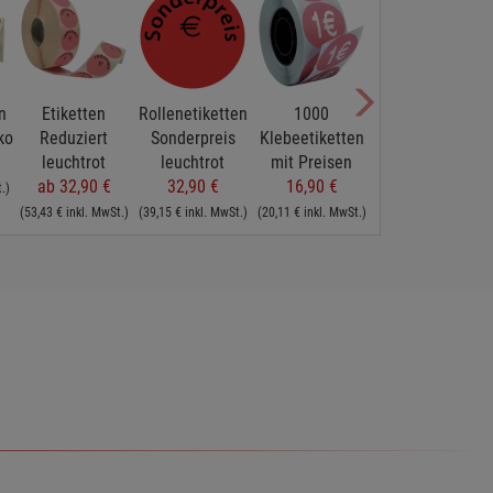
-30%
n
Etiketten
Rollenetiketten
1000
500
ko
Reduziert
Sonderpreis
Klebeetiketten
Klebeetiketten
leuchtrot
leuchtrot
mit Preisen
mit Preisen
ab 32,90 €
32,90 €
16,90 €
6,90 €
.)
(53,43 € inkl. MwSt.)
(39,15 € inkl. MwSt.)
(20,11 € inkl. MwSt.)
(8,21 € inkl. MwSt.)