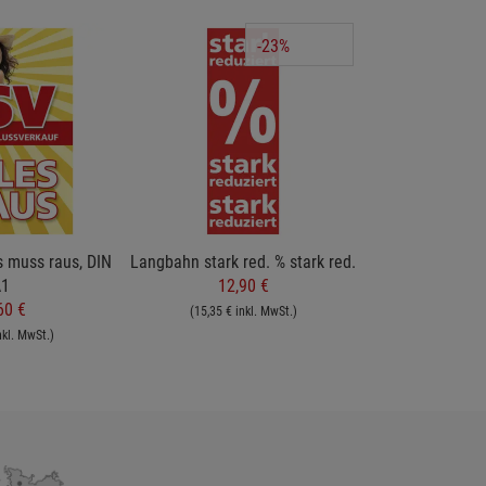
-23%
s muss raus, DIN
Langbahn stark red. % stark red.
1
12,90 €
60 €
(15,35 € inkl. MwSt.)
nkl. MwSt.)