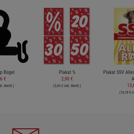
op Bügel
Plakat %
Plakat SSV Alle
6 €
2,90 €
A
13,
kl. MwSt.)
(3,45 € inkl. MwSt.)
(16,18 € i