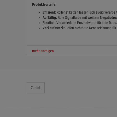
Produktvorteile:
Effizient:
Rollenetiketten lassen sich zügig verarbei
Auffällig:
Rote Signalfarbe mit weißem Negativdru
Flexibel:
Verschiedene Prozentwerte für jede Reduz
Etiketten
Rollenetiketten
1000
Verkaufsstark:
Sofort sichtbare Kennzeichnung für
Reduziert
Sonderpreis
Klebeetike
leuchtrot
leuchtrot
mit Preis
ab 32,90 €
32,90 €
16,90 €
(53,43 € inkl. MwSt.)
(39,15 € inkl. MwSt.)
(20,11 € inkl. 
mehr anzeigen
Zurück